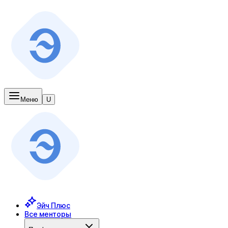
Меню
U
Эйч Плюс
Все менторы