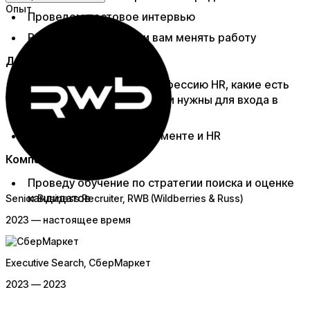
Опыт
Проведем тестовое интервью
Разберемся, нужно ли вам менять работу​
Для будущих HR:
Расскажу как войти в профессию HR, какие есть
виды HR-ов и какие навыки нужны для входа в
профессию
Буду ментором в рекрутменте и HR​
Компаниям:
Проведу обучение по стратегии поиска и оценке
кандидатов​
Senior Business Recruiter
, RWB (Wildberries & Russ)
2023 — настоящее время
Executive Search
, СберМаркет
2023 — 2023