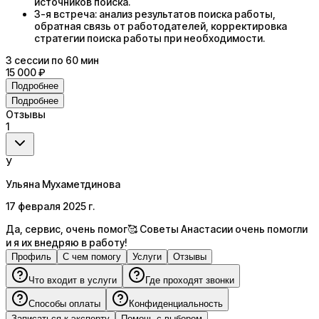
источников поиска.
3-я встреча: анализ результатов поиска работы,
обратная связь от работодателей, корректировка
стратегии поиска работы при необходимости.
3
сессии
по 60 мин
15 000 ₽
Подробнее
Подробнее
Отзывы
1
У
Ульяна Мухаметдинова
17 февраля 2025 г.
Да, сервис, очень помог🥰 Советы Анастасии очень помогли
и я их внедряю в работу‍! ‍
Профиль
С чем помогу
Услуги
Отзывы
Что входит в услуги
Где проходят звонки
Способы оплаты
Конфиденциальность
Записаться к эксперту
Помочь с выбором