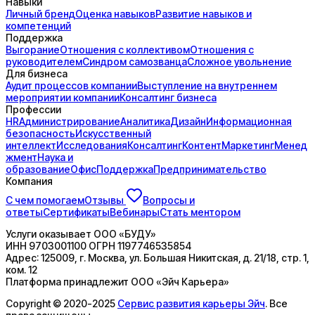
Навыки
Личный бренд
Оценка навыков
Развитие навыков и
компетенций
Поддержка
Выгорание
Отношения с коллективом
Отношения с
руководителем
Синдром самозванца
Сложное увольнение
Для бизнеса
Аудит процессов компании
Выступление на внутреннем
мероприятии компании
Консалтинг бизнеса
Профессии
HR
Администрирование
Аналитика
Дизайн
Информационная
безопасность
Искусственный
интеллект
Исследования
Консалтинг
Контент
Маркетинг
Менед
жмент
Наука и
образование
Офис
Поддержка
Предпринимательство
Компания
С чем помогаем
Отзывы
Вопросы и
ответы
Сертификаты
Вебинары
Стать ментором
Услуги оказывает
ООО «БУДУ»
ИНН
9703001100
ОГРН
1197746535854
Адрес:
125009, г. Москва, ул. Большая Никитская, д. 21/18, стр. 1,
ком. 12
Платформа принадлежит
ООО «Эйч Карьера»
Copyright © 2020-2025
Сервис развития карьеры Эйч
. Все