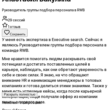
Руководитель группы подбора персонала в RWB
29
сессий
1
отзыв
Сохранить
У меня есть экспертиза в Executive search. Сейчас я
являюсь Руководителем группы подбора персонала в
команде RWB.
Мне нравится помогать людям раскрывать свой
потенциал и достигать поставленных целей в
карьере, наблюдать, как они обретают уверенность в
себе и своих силах. Я знаю, на что обращают
внимание HR и нанимающие менеджеры в топовых
компаниях и готова делиться этими знаниями. Также у
меня есть успешные кейсы, когда после карьерной
Раскрыть полностью
консультации, люди получали оффер из компании
мечты с первого раза.
Помогает с запросами: