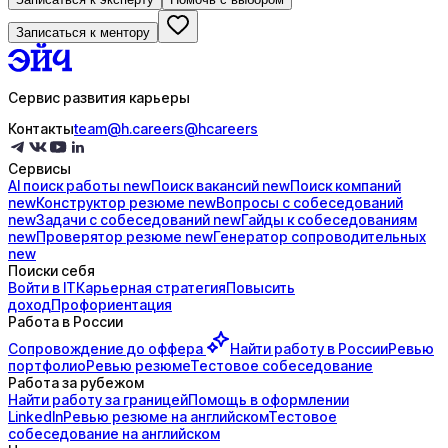
Записаться к ментору
Сервис развития карьеры
Контакты
team@h.careers
@hcareers
Сервисы
AI поиск
работы
new
Поиск
вакансий
new
Поиск
компаний
new
Конструктор
резюме
new
Вопросы с
собеседований
new
Задачи с
собеседований
new
Гайды к
собеседованиям
new
Проверятор
резюме
new
Генератор
сопроводительных
new
Поиски себя
Войти в IT
Карьерная стратегия
Повысить
доход
Профориентация
Работа в России
Сопровождение до
оффера
Найти работу в России
Ревью
портфолио
Ревью резюме
Тестовое собеседование
Работа за рубежом
Найти работу за границей
Помощь в оформлении
LinkedIn
Ревью резюме на английском
Тестовое
собеседование на английском