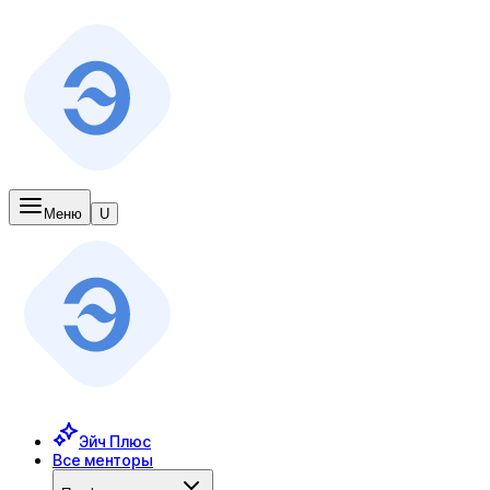
Меню
U
Эйч Плюс
Все менторы