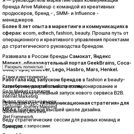
бренда Arive Makeup с командой из креативных
продюсеров, бренд - , SMM- и Influence -
менеджеров.
Более 8 лет опыта в маркетинге и коммуникациях в
сферах:
ecom, edtech, fashion, beauty. Прошла путь от
операционного и креативного управления проектами
до стратегического руководства брендом.
Развивала в России бренды
Самокат, Яндекс
Маркет, образовательный портал GeekBrains, Coca-
Раскрыть полностью
Cola, Pepsi, Unilever, Lego, Hasbro, Mars, Henkel.
Стеки и инструменты:
Работала над запуском брендов
в fashion и beauty-
категориях; разрабатывала позиционирование и
Разработка маркетинговой стратегии
Go to Market стратегия
осуществила успешный запуск нового сервиса B2B.
Internet Marketing
Вывод продукта на рынок
Преподаю курс
«Коммуникационная стратегия» для
Customer Journey Mapping
MBA
в Британской высшей школе дизайна.
QlickSense/QlickView
.Net Framework
Веду стратегические сессии для разных команд и
брендов.
Помогает с запросами: