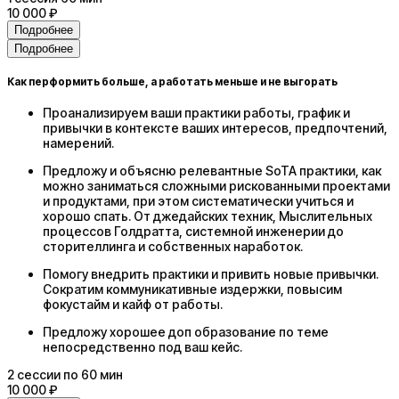
10 000 ₽
Подробнее
Подробнее
Как перформить больше, а работать меньше и не выгорать
Проанализируем ваши практики работы, график и
привычки в контексте ваших интересов, предпочтений,
намерений.
Предложу и объясню релевантные SoTA практики, как
можно заниматься сложными рискованными проектами
и продуктами, при этом систематически учиться и
хорошо спать. От джедайских техник, Мыслительных
процессов Голдратта, системной инженерии до
сторителлинга и собственных наработок.
Помогу внедрить практики и привить новые привычки.
Сократим коммуникативные издержки, повысим
фокустайм и кайф от работы.
Предложу хорошее доп образование по теме
непосредственно под ваш кейс.
2
сессии
по 60 мин
10 000 ₽