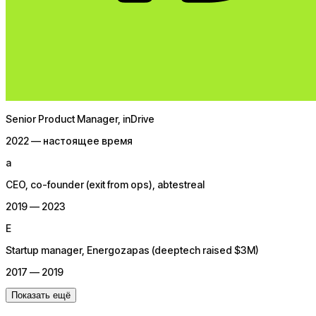
команды
Обстучать проблемы/идеи/дилеммы в продукте,
компании, вашем личном карьерном пути.
Рационализировать контекст и выделить важное,
найти новые гипотезы и выбрать ключевые, а
затем продать это через сторителлинг и юмор
Senior Product Manager
, inDrive
2022 — настоящее время
a
CEO, co-founder (exit from ops)
, abtestreal
2019 — 2023
E
Startup manager
, Energozapas (deeptech raised $3M)
2017 — 2019
Показать ещё