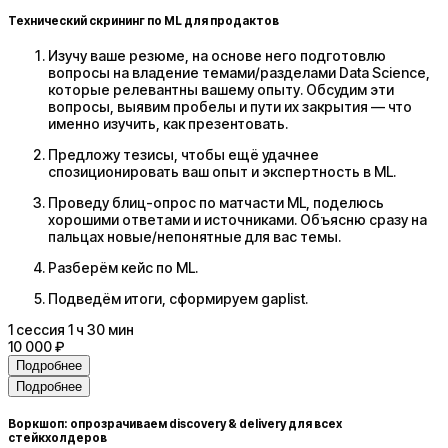
Технический скрининг по ML для продактов
Изучу ваше резюме, на основе него подготовлю
вопросы на владение темами/разделами Data Science,
которые релевантны вашему опыту. Обсудим эти
вопросы, выявим пробелы и пути их закрытия — что
именно изучить, как презентовать.
Предложу тезисы, чтобы ещё удачнее
спозиционировать ваш опыт и экспертность в ML.
Проведу блиц-опрос по матчасти ML, поделюсь
хорошими ответами и источниками. Объясню сразу на
пальцах новые/непонятные для вас темы.
Разберём кейс по ML.
Подведём итоги, сформируем gaplist.
1
сессия
1 ч 30 мин
10 000 ₽
Подробнее
Подробнее
Воркшоп: опрозрачиваем discovery & delivery для всех
стейкхолдеров