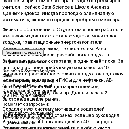
нужное, и при этом не выгорать. Удаётся регулярно
учиться – сейчас Data Science в Школе Анализа
Данных Яндекса. Иногда преподаю олимпиадную
математику, скромно гордясь серебром с межнара.
Физик по образованию. Студентом и после работал в
железячных диптех стартапах: ядерка, мониторинг
воздуха, гравитационные энергонакопители.
Инженером, аналитиком, техписателем. Рано
Раскрыть полностью
вляпался в менеджеры разработки и продукта.
Зафакапил два своих стартапа, а один живёт пока. За
Стеки и инструменты:
полгода построил прибыльную компанию из 10
Business & System Analysis
человек по разработке сложных продуктов под ключ:
AI/ML
мониторинг, аналитика и ГИСы для нефтянки, АВ-
Customer Journey Mapping
Agile Project Management
платформа, аналитика для маркетплейсов,
Organizational Development
оптимизация маршрутов и пр. Делали раза в 2
A/B Testing & Analytics
быстрее/дешевле рынка.
Помогает с запросами:
Создал с нуля систему мотивации водителей
Найти работу за границей
единорога inDrive в 46 странах. Успешно руководил
Тестовое собеседование
2.5 года non-profit организацией из 40+ творцов.
Оценка навыков
Понимаю в ивент-менеджменте и люблю юмор,
Развитие навыков и компетенций