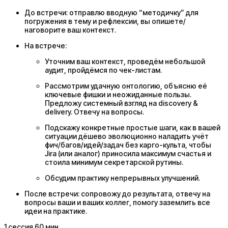
До встречи: отправлю вводную “методичку” для
погружения в тему и рефлексии, вы опишете/
наговорите ваш контекст.
На встрече:
Уточним ваш контекст, проведём небольшой
аудит, пройдёмся по чек-листам.
Рассмотрим удачную онтологию, объясню её
ключевые фишки и неожиданные пользы.
Предложу системный взгляд на discovery &
delivery. Отвечу на вопросы.
Подскажу конкретные простые шаги, как в вашей
ситуации дёшево эволюционно наладить учёт
фич/багов/идей/задач без карго-культа, чтобы
Jira (или аналог) приносила максимум счастья и
стоила минимум секретарской рутины.
Обсудим практику непрерывных улучшений.
После встречи: сопровожу до результата, отвечу на
вопросы ваши и ваших коллег, помогу заземлить все
идеи на практике.
1
сессия
60 мин