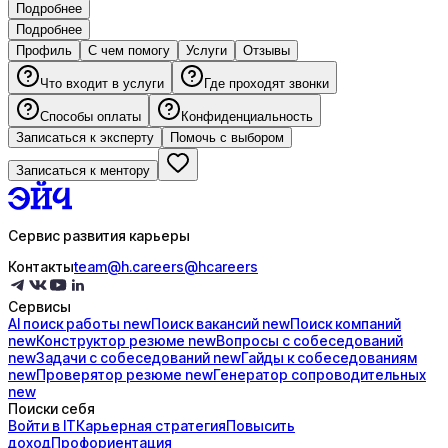
Подробнее
Подробнее
Профиль
С чем помогу
Услуги
Отзывы
Что входит в услуги
Где проходят звонки
Способы оплаты
Конфиденциальность
Записаться к эксперту
Помочь с выбором
Записаться к ментору
Сервис развития карьеры
Контакты
team@h.careers
@hcareers
Сервисы
AI поиск
работы
new
Поиск
вакансий
new
Поиск
компаний
new
Конструктор
резюме
new
Вопросы с
собеседований
new
Задачи с
собеседований
new
Гайды к
собеседованиям
new
Проверятор
резюме
new
Генератор
сопроводительных
new
Поиски себя
Войти в IT
Карьерная стратегия
Повысить
доход
Профориентация