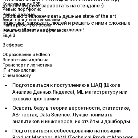
Консультация B2B
довелось даже заработать на стендапе :)
Ревью портфолио
Ревью резюме
Обожаю очеловечивать душные state of the art
Аудит процессов компании
практики, заряжать людей и решать с ними сложные
Найти работу в России
задачи. Чем и хочу быть полезен!
Начать работать на фрилансе
Ещё 3
В сферах:
Образование и Edtech
Энергетика и добыча
Транспорт и логистика
IT и технологии
С чем помогу
Подготовиться к поступлению в ШАД (Школа
Анализа Данных Яндекса), ML магистратуру или
схожую программу
Освоить базу в теории вероятности, статистике,
АВ-тестах, Data Science. Лучше понимать
аналитиков и инженеров, их отчёты и дашборды
Подготовиться к собеседованию на позиции
Product Manager, AI/ML/Technical Product Manager,