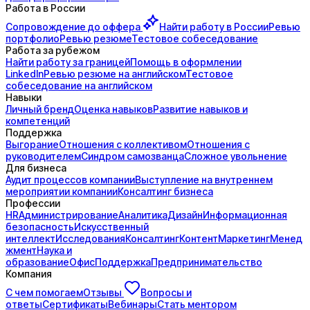
Работа в России
Сопровождение до
оффера
Найти работу в России
Ревью
портфолио
Ревью резюме
Тестовое собеседование
Работа за рубежом
Найти работу за границей
Помощь в оформлении
LinkedIn
Ревью резюме на английском
Тестовое
собеседование на английском
Навыки
Личный бренд
Оценка навыков
Развитие навыков и
компетенций
Поддержка
Выгорание
Отношения с коллективом
Отношения с
руководителем
Синдром самозванца
Сложное увольнение
Для бизнеса
Аудит процессов компании
Выступление на внутреннем
мероприятии компании
Консалтинг бизнеса
Профессии
HR
Администрирование
Аналитика
Дизайн
Информационная
безопасность
Искусственный
интеллект
Исследования
Консалтинг
Контент
Маркетинг
Менед
жмент
Наука и
образование
Офис
Поддержка
Предпринимательство
Компания
С чем помогаем
Отзывы
Вопросы и
ответы
Сертификаты
Вебинары
Стать ментором