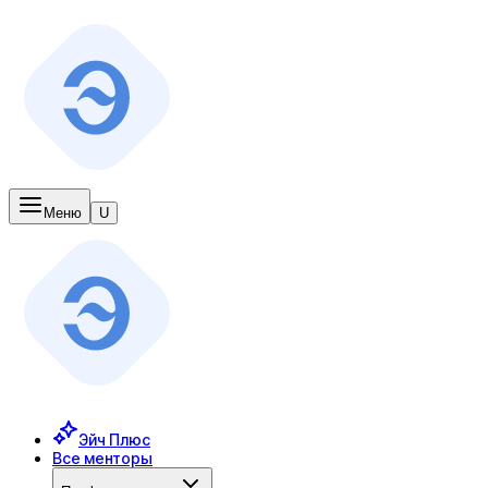
Меню
U
Эйч Плюс
Все менторы