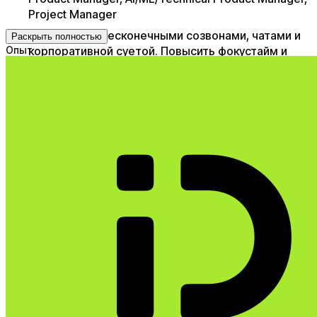
Project Manager
Совладать с бесконечными созвонами, чатами и
Раскрыть полностью
Опыт
корпоративной суетой. Повысить фокустайм и
кайф от работы при бо́льших результатах.
Успевать систематически учиться и качественно
отдыхать
Прокачать резюме и профиль на
джоббордах/LinkedIn, чтобы получать регулярные
приглашения и быть интересным рынку
Через подходы системной инженерии и ТОС
разложить сложный контекст, быстро
погрузиться в новое и не упустить важное,
разрешить дилеммы без компромисса
Опрозрачить для всех стейкхолдеров и ускорить
discovery & delivery продукта, наладить учёт фич/
багов/идей/задач по науке и без карго-культа.
Регулярно улучшать орг архитектуру,
декомпозицию продукта и юнита/вертикали на