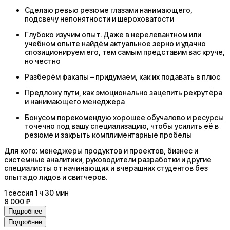
Сделаю ревью резюме глазами нанимающего,
подсвечу непонятности и шероховатости
Глубоко изучим опыт. Даже в нерелевантном или
учебном опыте найдём актуальное зерно и удачно
спозиционируем его, тем самым представим вас круче,
но честно
Разберём факапы – придумаем, как их подавать в плюс
Предложу пути, как эмоционально зацепить рекрутёра
и нанимающего менеджера
Бонусом порекомендую хорошее обучалово и ресурсы
точечно под вашу специализацию, чтобы усилить её в
резюме и закрыть комплиментарные пробелы
Для кого: менеджеры продуктов и проектов, бизнес и
системные аналитики, руководители разработки и другие
специалисты от начинающих и вчерашних студентов без
опыта до лидов и свитчеров.
1
сессия
1 ч 30 мин
8 000 ₽
Подробнее
Подробнее