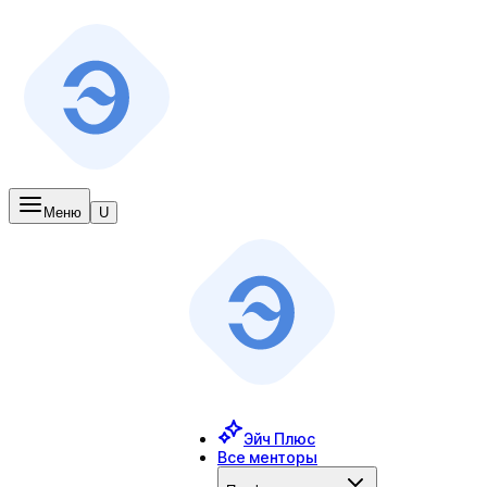
Меню
U
Эйч Плюс
Все менторы