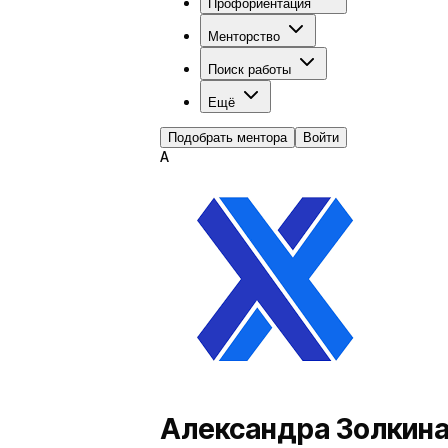
Профориентация
Менторство
Поиск работы
Ещё
Подобрать ментора
Войти
А
Александра Золкин