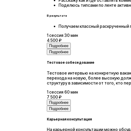
Расскажу как и где оставлять ком
Поделюсь типсами по ленте активн
В результате
Получаем классный раскрученный 
1
сессия
30 мин
4 500 ₽
Подробнее
Подробнее
Тестовое собеседование
Тестовое интервью на конкретную вакан
перехода на новую, более высокую должн
структуру в зависимости от того, кто пе
1
сессия
60 мин
7 500 ₽
Подробнее
Подробнее
Карьерная консультация
На карьерной консультации можно обсуд