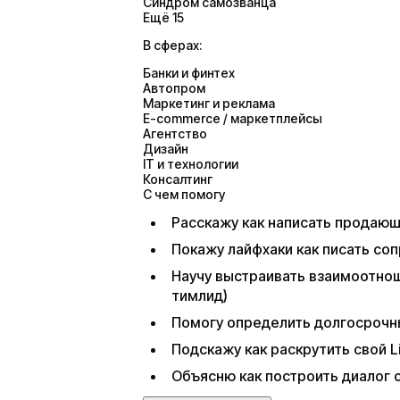
Синдром самозванца
Ещё 15
В сферах:
Банки и финтех
Автопром
Маркетинг и реклама
E-commerce / маркетплейсы
Агентство
Дизайн
IT и технологии
Консалтинг
С чем помогу
Расскажу как написать продаю
Покажу лайфхаки как писать со
Научу выстраивать взаимоотнош
тимлид)
Помогу определить долгосрочны
Подскажу как раскрутить свой L
Объясню как построить диалог о