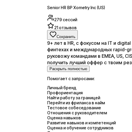
Senior HR BP Xometry Inc (US)
279
сессий
21
отзывов
Сохранить
9+ лет в HR, с фокусом на IT и digit
финтехах и международных rapid-gr
руковожу командами в EMEA, US, CIS
получить лучший оффер с твоим р
Раскрыть полностью
Помогает с запросами:
Личный бренд
Профориентация
Найти работу за границей
Перейти из фриланса в найм
Тестовое собеседование
Отношения с руководителем
Оценка навыков
Развитие навыков и компетенций
Оценка и обучение сотрудников