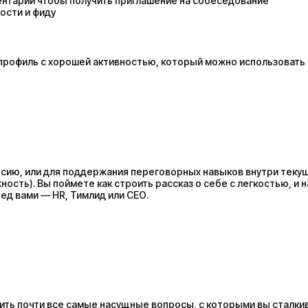
ментарии чтобы получить приглашение на собеседование
ости и фиду
профиль с хорошей активностью, который можно использовать
сию, или для поддержания переговорных навыков внутри текущ
ость). Вы поймете как строить рассказ о себе с легкостью, и 
ред вами — HR, Тимлид или СЕО.
ить почти все самые насущные вопросы, с которыми вы сталки