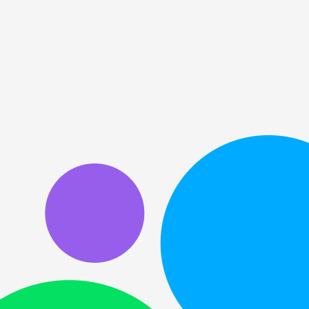
 зоне ответственности;
, фаундерами, бизнесом и смежными
нитель, а как руководитель;
ки сложной среде;
ышения, расширения роли или защиты
вовать сильнее, увереннее и взрослее в
t, group product manager, head of product и
йти на следующий уровень.
а следующий уровень;
как руководителя;
зультаты, команду, стратегию и влияние;