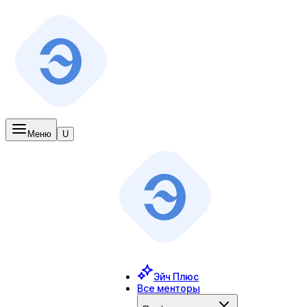
Меню
U
Эйч Плюс
Все менторы