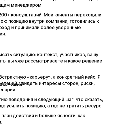
ающим менеджером.
 200+ консультаций. Мои клиенты переходили
вою позицию внутри компании, готовились к
оход и принимали более уверенные
ия.
сать ситуацию: контекст, участников, вашу
анты вы уже рассматриваете и какое решение
бстрактную «карьеру», а конкретный кейс. Я
етаций, увидеть интересы сторон, риски,
и компании
енарии.
ию поведения и следующий шаг: что сказать,
де усилить позицию, а где не тратить ресурс.
 план действий и больше ясности, как
.