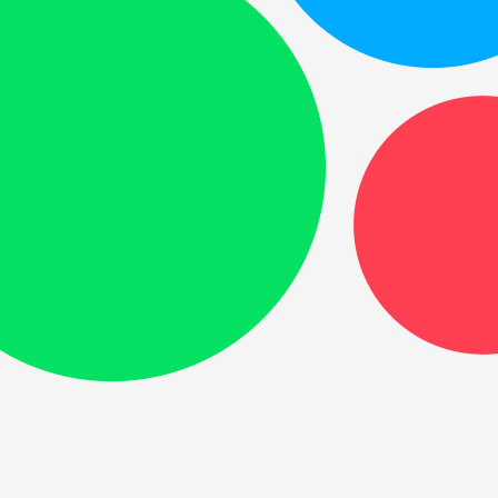
овышении;
утри компании или через рынок;
утить для head/C-level;
м на руководящие роли.
ющую руководящую роль и понимание, как
говоры
ый разговор: повышение, пересмотр
, выход из компании или переход на
сть;
ить;
уководителя, HR, C-level или фаундера;
тые ожидания;