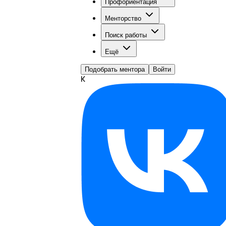
Профориентация
Менторство
Поиск работы
Ещё
Подобрать ментора
Войти
К