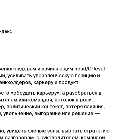
Яндекс
enior-лидерам и начинающим head/C-level
и, усиливать управленческую позицию и
ейкхолдеров, карьеру и продукт.
осто «обсудить карьеру», а разобраться в
ителем или командой, потолок в роли,
р, политический контекст, потеря влияния,
м, увольнение, выгорание или решение —
ю, увидеть слепые зоны, выбрать стратегию
м разговорам: с руководителем, командой,