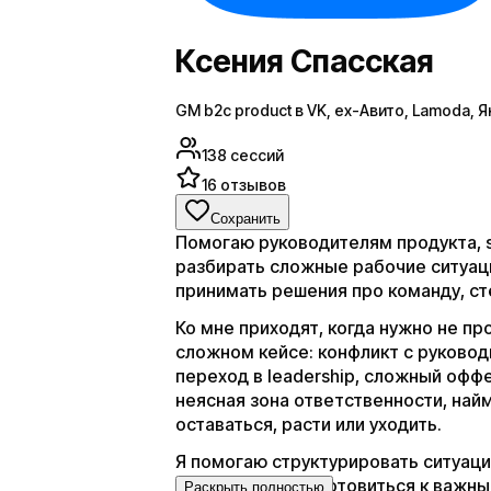
Ксения Спасская
GM b2c product в VK, ex-Авито, Lamoda, 
138
сессий
16
отзывов
Сохранить
Помогаю руководителям продукта, s
разбирать сложные рабочие ситуаци
принимать решения про команду, ст
Ко мне приходят, когда нужно не пр
сложном кейсе: конфликт с руковод
переход в leadership, сложный оффе
неясная зона ответственности, най
оставаться, расти или уходить.
Я помогаю структурировать ситуаци
поведения и подготовиться к важны
Раскрыть полностью