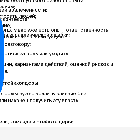
ме» без глубокого разбора опыта;
ениям;
шей вовлеченности;
строить людей;
 контекста.
яние;
огда у вас уже есть опыт, ответственность,
 или управленческой ошибки;
тно смотреть на ситуацию.
у разговору;
ороться за роль или уходить.
уации, вариантами действий, оценкой рисков и
ага.
и стейкхолдеры
оторым нужно усилить влияние без
ли наконец получить эту власть.
тель, команда и стейкхолдеры;
озицию;