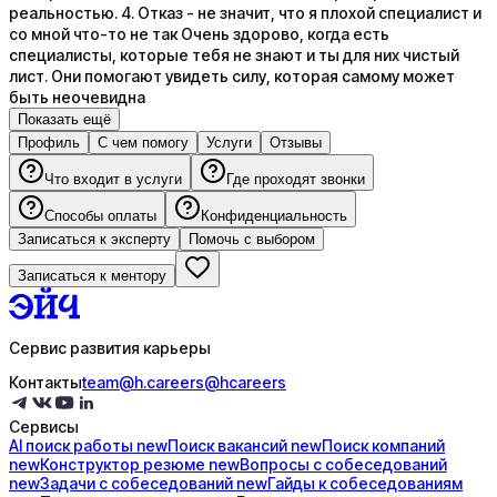
реальностью. 4. Отказ - не значит, что я плохой специалист и
со мной что-то не так Очень здорово, когда есть
специалисты, которые тебя не знают и ты для них чистый
лист. Они помогают увидеть силу, которая самому может
быть неочевидна
Показать ещё
Профиль
С чем помогу
Услуги
Отзывы
Что входит в услуги
Где проходят звонки
Способы оплаты
Конфиденциальность
Записаться к эксперту
Помочь с выбором
Записаться к ментору
Сервис развития карьеры
Контакты
team@h.careers
@hcareers
Сервисы
AI поиск
работы
new
Поиск
вакансий
new
Поиск
компаний
new
Конструктор
резюме
new
Вопросы с
собеседований
new
Задачи с
собеседований
new
Гайды к
собеседованиям