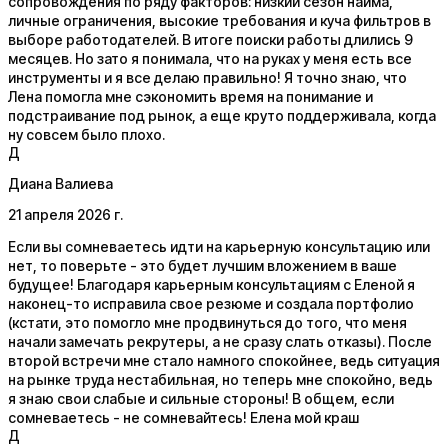
сопровождения по ряду факторов: низкий сезон найма,
личные ограничения, высокие требования и куча фильтров в
выборе работодателей. В итоге поиски работы длились 9
месяцев. Но зато я понимала, что на руках у меня есть все
инструменты и я все делаю правильно! Я точно знаю, что
Лена помогла мне сэкономить время на понимание и
подстраивание под рынок, а еще круто поддерживала, когда
ну совсем было плохо.
Д
Диана Валиева
21 апреля 2026 г.
Если вы сомневаетесь идти на карьерную консультацию или
нет, то поверьте - это будет лучшим вложением в ваше
будущее! Благодаря карьерным консультациям с Еленой я
наконец-то исправила свое резюме и создала портфолио
(кстати, это помогло мне продвинуться до того, что меня
начали замечать рекрутеры, а не сразу слать отказы). После
второй встречи мне стало намного спокойнее, ведь ситуация
на рынке труда нестабильная, но теперь мне спокойно, ведь
я знаю свои слабые и сильные стороны! В общем, если
сомневаетесь - не сомневайтесь! Елена мой краш
Д