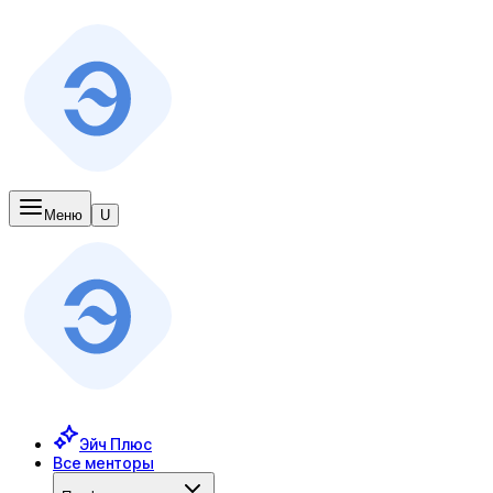
Меню
U
Эйч Плюс
Все менторы