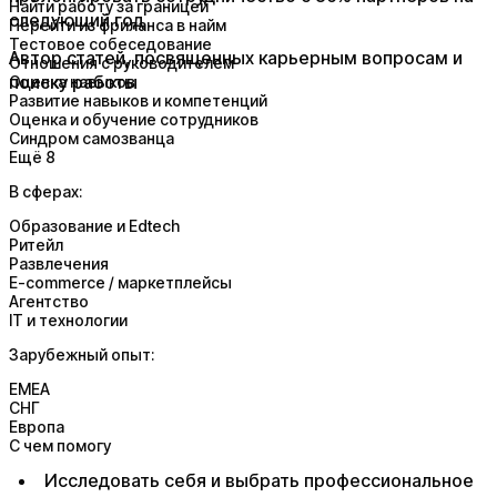
Найти работу за границей
следующий год
Перейти из фриланса в найм
Тестовое собеседование
Автор статей, посвященных карьерным вопросам и
Отношения с руководителем
поиску работы
Оценка навыков
Развитие навыков и компетенций
Оценка и обучение сотрудников
Синдром самозванца
Ещё 8
В сферах:
Образование и Edtech
Ритейл
Развлечения
E-commerce / маркетплейсы
Агентство
IT и технологии
Зарубежный опыт:
EMEA
СНГ
Европа
С чем помогу
Исследовать себя и выбрать профессиональное