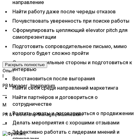
направление
Найти работу даже после череды отказов
Почувствовать уверенность при поиске работы
Сформулировать цепляющий elevator pitch для
самопрезентации
Подготовить сопроводительное письмо, мимо
которого будет сложно пройти
Определить сильные стороны и подготовиться к
Раскрыть полностью
интервью
Опыт
I
Восстановиться после выгорания
PR Manager
, Imaginarium
Найти себя среди направлений маркетинга
—
Найти партнёров и договориться о
сотрудничестве
M
Растить охваты и договариваться о продвижении
PR & Partnership Manager
, Maxmedium
Делать мероприятия с хорошими отзывами
—
Эффективно работать с лидерами мнений и
спикерами