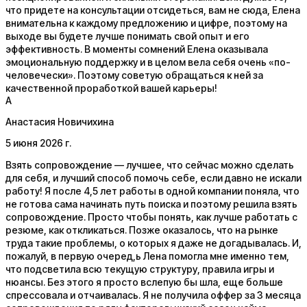
что придете на консультации отсидеться, вам не сюда, Елена
внимательна к каждому предложению и цифре, поэтому на
выходе вы будете лучше понимать свой опыт и его
эффективность. В моменты сомнений Елена оказывала
эмоциональную поддержку и в целом вела себя очень «по-
человечески». Поэтому советую обращаться к ней за
качественной проработкой вашей карьеры!
А
Анастасия Новичихина
5 июня 2026 г.
Взять сопровождение — лучшее, что сейчас можно сделать
для себя, и лучший способ помочь себе, если давно не искали
работу! Я после 4,5 лет работы в одной компании поняла, что
не готова сама начинать путь поиска и поэтому решила взять
сопровождение. Просто чтобы понять, как лучше работать с
резюме, как откликаться. Позже оказалось, что на рынке
труда такие проблемы, о которых я даже не догадывалась. И,
пожалуй, в первую очеред,ь Лена помогла мне именно тем,
что подсветила всю текущую структуру, правила игры и
нюансы. Без этого я просто вслепую бы шла, еще больше
спрессовала и отчаивалась. Я не получила оффер за 3 месяца