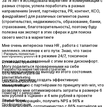
За 14 лет я исследовала маркетинг и коммуникации с
разных сторон, успела поработать в разных
направлениях (event, партнёрства, PR, контент, КСО,
фандрайзинг) для различных сегментов рынка
(строительство, недвижимость, образование, банки,
страхование, благотворительность), поэтому буду
полезна как эксперт в этих сферах и для поиска
своего места в маркетинге
Мне очень интересна тема HR , работа с талантом
человека, уважение к его пути. Знаю, что такое
Раскрыть полностью
выгорание, работа в режиме 24/7, токсичное
руководство и связанный с этим всем дискомфорт.
Стеки и инструменты:
Могу поделиться проверенными на себе
Разработка маркетинговой стратегии
рекомендациями по выходу из этого состояния.
Go to Market стратегия
Internet Marketing
Горжусь умением создать эффективную
QlickSense/QlickView
коммуникацию с партнёрами по принципу win-win, что
Microsoft office
позволило мне оптимизировать затраты в размере 6
Помогает с запросами:
млн рублей в «Циане» и 4 млн рублей в проекте
Личный бренд
«Забег Корпораций», получить NPS в 96% и
Профориентация
пролонгировать сотрудничество с 86% партнёров на