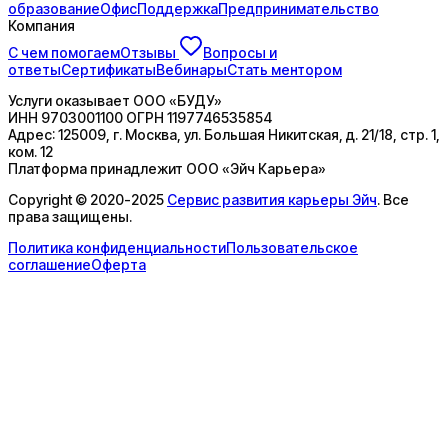
образование
Офис
Поддержка
Предпринимательство
Компания
С чем помогаем
Отзывы
Вопросы и
ответы
Сертификаты
Вебинары
Стать ментором
Услуги оказывает
ООО «БУДУ»
ИНН
9703001100
ОГРН
1197746535854
Адрес:
125009, г. Москва, ул. Большая Никитская, д. 21/18, стр. 1,
ком. 12
Платформа принадлежит
ООО «Эйч Карьера»
Copyright © 2020-2025
Сервис развития карьеры Эйч
. Все
права защищены.
Политика конфиденциальности
Пользовательское
соглашение
Оферта