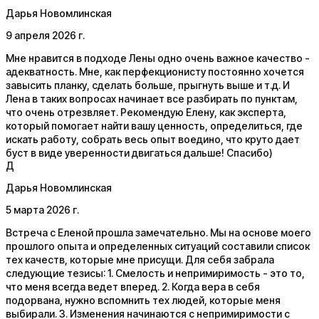
Дарья Новомлинская
9 апреля 2026 г.
Мне нравится в подходе Лены одно очень важное качество -
адекватность. Мне, как перфекционисту постоянно хочется
завысить планку, сделать больше, прыгнуть выше и т.д. И
Лена в таких вопросах начинает все разбирать по пунктам,
что очень отрезвляет. Рекомендую Елену, как эксперта,
который помогает найти вашу ценность, определиться, где
искать работу, собрать весь опыт воедино, что круто дает
буст в виде уверенности двигаться дальше! Спасибо)
Д
Дарья Новомлинская
5 марта 2026 г.
Встреча с Еленой прошла замечательно. Мы на основе моего
прошлого опыта и определенных ситуаций составили список
тех качеств, которые мне присущи. Для себя забрала
следующие тезисы: 1. Смелость и непримиримость - это то,
что меня всегда ведет вперед. 2. Когда вера в себя
подорвана, нужно вспомнить тех людей, которые меня
выбирали. 3. Изменения начинаются с непримиримости с