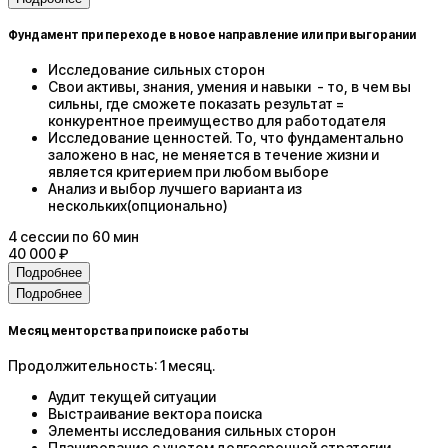
Фундамент при переходе в новое направление или при выгорании
Исследование сильных сторон
Свои активы, знания, умения и навыки - то, в чем вы
сильны, где сможете показать результат =
конкурентное преимущество для работодателя
Исследование ценностей. То, что фундаментально
заложено в нас, не меняется в течение жизни и
является критерием при любом выборе
Анализ и выбор лучшего варианта из
нескольких(опционально)
4
сессии
по 60 мин
40 000 ₽
Подробнее
Подробнее
Месяц менторства при поиске работы
Продолжительность: 1 месяц.
Аудит текущей ситуации
Выстраивание вектора поиска
Элементы исследования сильных сторон
Планирование с учетом долгосрочной стратегии