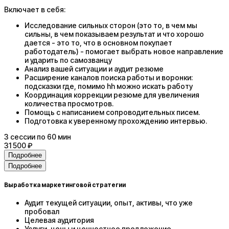
Включает в себя:
Исследование сильных сторон (это то, в чем мы
сильны, в чем показываем результат и что хорошо
дается - это то, что в основном покупает
работодатель) - помогает выбрать новое направление
и ударить по самозванцу
Анализ вашей ситуации и аудит резюме
Расширение каналов поиска работы и воронки:
подсказки где, помимо hh можно искать работу
Координация коррекции резюме для увеличения
количества просмотров.
Помощь с написанием сопроводительных писем.
Подготовка к уверенному прохождению интервью.
3
сессии
по 60 мин
31 500 ₽
Подробнее
Подробнее
Выработка маркетинговой стратегии
Аудит текущей ситуации, опыт, активы, что уже
пробовал
Целевая аудитория
Услуги, цены и ценностное предложение