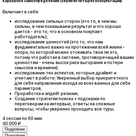
Карьерное самоопределение (серия из четырех консультаций)
Включает в себя:
исследование сильных сторон (это то, в чем мы
сильны, в чем показываем результат и что хорошо
дается - это то, что в основном покупает
работодатель);
исследование ценностей (это то, что нам
фундаментально важно на протяжении всей жизни -
опора, по которой можно отсеивать твои ли это,
потому что работая в системе, противоречащей вашим
ценностям - очень высок риск выгорания и потери
смыслов и времени);
исследование тех аспектов, которые драйвят и
угнетают в работе; Уверенный выбор приоритетного
для себя направления исходя из всех важных для себя
параметров;
Проработка и апдейт резюме;
Создание стратегии поиска + подсказки по
переговорам на интервью, ответы на сложные
вопросы, чтобы уверенно проходить все туры.
4
сессии
по 60 мин
40 000 ₽
Подробнее
Подробнее