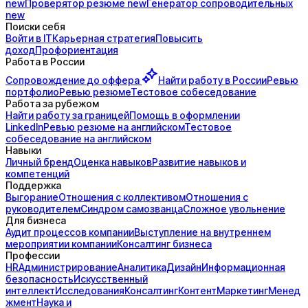
new
Проверятор
резюме
new
Генератор
сопроводительных
new
Поиски себя
Войти в IT
Карьерная стратегия
Повысить
доход
Профориентация
Работа в России
Сопровождение до
оффера
Найти работу в России
Ревью
портфолио
Ревью резюме
Тестовое собеседование
Работа за рубежом
Найти работу за границей
Помощь в оформлении
LinkedIn
Ревью резюме на английском
Тестовое
собеседование на английском
Навыки
Личный бренд
Оценка навыков
Развитие навыков и
компетенций
Поддержка
Выгорание
Отношения с коллективом
Отношения с
руководителем
Синдром самозванца
Сложное увольнение
Для бизнеса
Аудит процессов компании
Выступление на внутреннем
мероприятии компании
Консалтинг бизнеса
Профессии
HR
Администрирование
Аналитика
Дизайн
Информационная
безопасность
Искусственный
интеллект
Исследования
Консалтинг
Контент
Маркетинг
Менед
жмент
Наука и