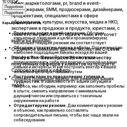
10 000 ₽
сфер:
маркетологами, pr, brand и event-
Подробнее
менеджерами, SMM, продюсерами, дизайнерами,
Подробнее
проджектами, специалистами в сфере
образования, культуры, искусства, медиа и НКО,
Карьерная стратегия
экспертами в продажах и продукте, юристами, с
Проведем аудит вашей ситуации.
Обсудим
теми кто не работал 3 года и с теми, кто хочет
карьерные ожидания и цели и проанализируем,
выйти на фриланс.
насколько текущее резюме им соответствует
Обсудим стратегию поиска работы.
Порекомендую
Отдельное внимание уделяю экспертам
C-Level
наиболее подходящие каналы исходя из вашей
Вхожу в Топ-5 экспертов Эйч по количеству
профессии и сферы. Подскажу, как лучше
позиционировать себя при поиске с опорой на ваши
полученных офферов у клиентов
на продукте
навыки и интересы. И как построить вектор к вашей
Сопровождения к офферу
желаемой цели кратчайшим путем
Построим план по преодолению тупиков и
Собрала
полезные эфиры
для решения ваших
трудностей.
В зависимости от вашей ситуации и
задач
запроса, мы обсудим, например: как заполнить пробелы
в опыте, сменить направление с минимальным
дауншифтингом или справиться с токсичным
окружением на работе
Отредактируем резюме.
Дам комментарии к резюме
и объясню, как правильно составлять
сопроводительные письма, чтобы вас чаще звали на
собеседования