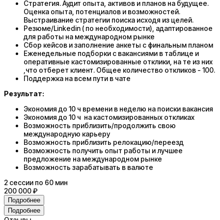
Стратегия. Аудит опыта, активов и планов на будущее.
Оценка опыта, потенциалов и возможностей.
Выстраивание стратегии поиска исходя из целей.
Резюме/Linkedin ( по необходимости), адаптированное
для работы на международном рынке
Сбор кейсов и заполнение анкеты с финальным планом
Еженедельные подборки с вакансиями в таблице и
оперативные кастомизированные отклики, на те из них
,что отберет клиент. Общее количество откликов - 100.
Поддержка на всем пути в чате
Результат:
Экономия до 10 ч времени в неделю на поиски вакансия
Экономия до 10 ч на кастомизированных откликах
Возможность приблизить/продолжить свою
международную карьеру
Возможность приблизить релокацию/переезд
Возможность получить опыт работы и лучшее
предложение на международном рынке
Возможность зарабатывать в валюте
2
сессии
по 60 мин
200 000 ₽
Подробнее
Подробнее
Отзывы