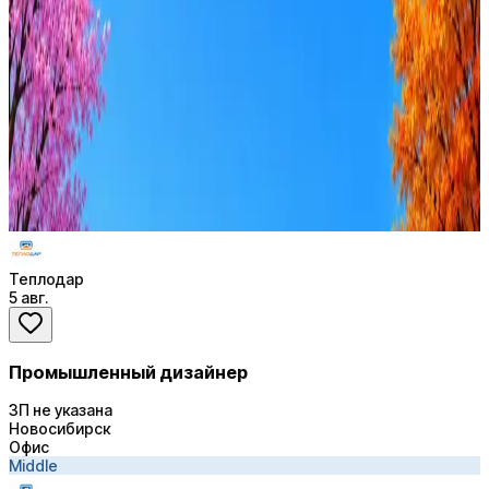
Стратегия поиска с AI: рынки, позиции, вилка, каналы
Резюме под ATS-фильтры
Ежедневный подбор из 600+ источников
AI-адаптация отклика под вакансию
AI генерация сопроводительных писем
4 990 ₽/мес
Купить доступ
Теплодар
5 авг.
Промышленный дизайнер
ЗП не указана
Новосибирск
Офис
Middle