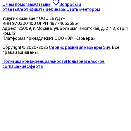
С чем помогаем
Отзывы
Вопросы и
ответы
Сертификаты
Вебинары
Стать ментором
Услуги оказывает
ООО «БУДУ»
ИНН
9703001100
ОГРН
1197746535854
Адрес:
125009, г. Москва, ул. Большая Никитская, д. 21/18, стр. 1,
ком. 12
Платформа принадлежит
ООО «Эйч Карьера»
Copyright © 2020-2025
Сервис развития карьеры Эйч
. Все
права защищены.
Политика конфиденциальности
Пользовательское
соглашение
Оферта