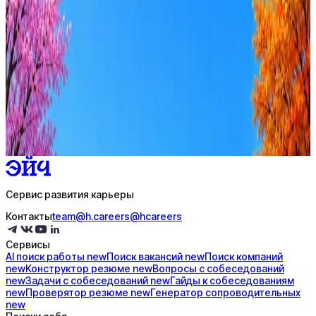
Стратегия поиска с AI: рынки, позиции, вилка, каналы
Резюме под ATS-фильтры
Ежедневный подбор из 600+ источников
AI-адаптация отклика под вакансию
AI генерация сопроводительных писем
4 990 ₽/мес
Купить доступ
Сервис развития карьеры
Контакты
team@h.careers
@hcareers
Сервисы
AI поиск
работы
new
Поиск
вакансий
new
Поиск
компаний
new
Конструктор
резюме
new
Вопросы с
собеседований
new
Задачи с
собеседований
new
Гайды к
собеседованиям
new
Проверятор
резюме
new
Генератор
сопроводительных
new