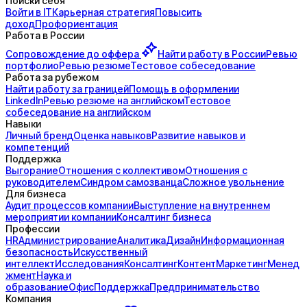
Поиски себя
Войти в IT
Карьерная стратегия
Повысить
доход
Профориентация
Работа в России
Сопровождение до
оффера
Найти работу в России
Ревью
портфолио
Ревью резюме
Тестовое собеседование
Работа за рубежом
Найти работу за границей
Помощь в оформлении
LinkedIn
Ревью резюме на английском
Тестовое
собеседование на английском
Навыки
Личный бренд
Оценка навыков
Развитие навыков и
компетенций
Поддержка
Выгорание
Отношения с коллективом
Отношения с
руководителем
Синдром самозванца
Сложное увольнение
Для бизнеса
Аудит процессов компании
Выступление на внутреннем
мероприятии компании
Консалтинг бизнеса
Профессии
HR
Администрирование
Аналитика
Дизайн
Информационная
безопасность
Искусственный
интеллект
Исследования
Консалтинг
Контент
Маркетинг
Менед
жмент
Наука и
образование
Офис
Поддержка
Предпринимательство
Компания