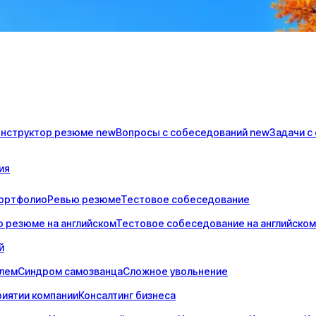
онструктор
резюме
new
Вопросы с
собеседований
new
Задачи с
ия
ортфолио
Ревью резюме
Тестовое собеседование
 резюме на английском
Тестовое собеседование на английском
й
елем
Синдром самозванца
Сложное увольнение
риятии компании
Консалтинг бизнеса