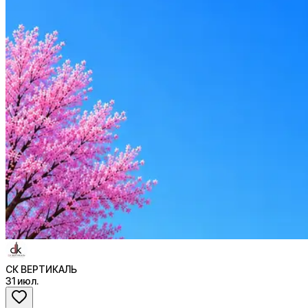
СК ВЕРТИКАЛЬ
2
активные вакансии
Оффер быстрее с Эйч
Стратегия поиска с AI: рынки, позиции, вилка, каналы
Резюме под ATS-фильтры
Ежедневный подбор из 600+ источников
AI-адаптация отклика под вакансию
AI генерация сопроводительных писем
4 990 ₽/мес
Купить доступ
СК ВЕРТИКАЛЬ
31 июл.