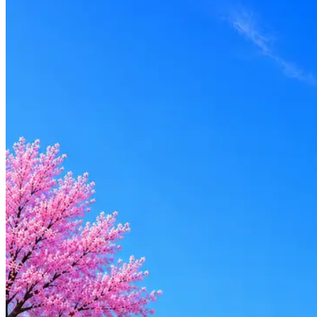
СК ВЕРТИКАЛЬ
2
активные вакансии
Оффер быстрее с Эйч
Стратегия поиска с AI: рынки, позиции, вилка, каналы
Резюме под ATS-фильтры
Ежедневный подбор из 600+ источников
AI-адаптация отклика под вакансию
AI генерация сопроводительных писем