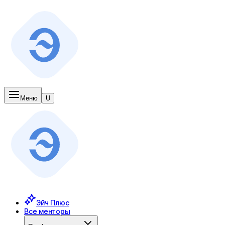
Меню
U
Эйч Плюс
Все менторы