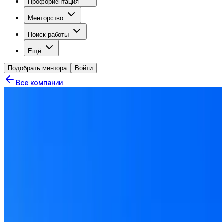
Профориентация
Менторство
Поиск работы
Ещё
Подобрать ментора
Войти
Все компании