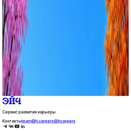
Российское общество Знание
5
активных вакансий
Оффер быстрее с Эйч
Стратегия поиска с AI: рынки, позиции, вилка, каналы
Резюме под ATS-фильтры
Ежедневный подбор из 600+ источников
AI-адаптация отклика под вакансию
AI генерация сопроводительных писем
4 990 ₽/мес
Купить доступ
Сервис развития карьеры
Контакты
team@h.careers
@hcareers