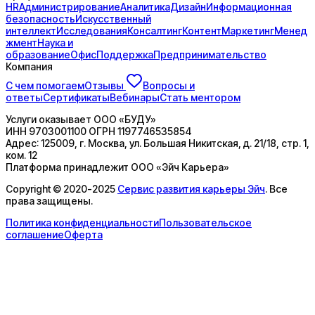
HR
Администрирование
Аналитика
Дизайн
Информационная
безопасность
Искусственный
интеллект
Исследования
Консалтинг
Контент
Маркетинг
Менед
жмент
Наука и
образование
Офис
Поддержка
Предпринимательство
Компания
С чем помогаем
Отзывы
Вопросы и
ответы
Сертификаты
Вебинары
Стать ментором
Услуги оказывает
ООО «БУДУ»
ИНН
9703001100
ОГРН
1197746535854
Адрес:
125009, г. Москва, ул. Большая Никитская, д. 21/18, стр. 1,
ком. 12
Платформа принадлежит
ООО «Эйч Карьера»
Copyright © 2020-2025
Сервис развития карьеры Эйч
. Все
права защищены.
Политика конфиденциальности
Пользовательское
соглашение
Оферта