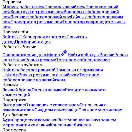
Сервисы
AI поиск
работы
new
Поиск
вакансий
new
Поиск
компаний
new
Конструктор
резюме
new
Вопросы с
собеседований
new
Задачи с
собеседований
new
Гайды к
собеседованиям
new
Проверятор
резюме
new
Генератор
сопроводительных
new
Поиски себя
Войти в IT
Карьерная стратегия
Повысить
доход
Профориентация
Работа в России
Сопровождение до
оффера
Найти работу в России
Ревью
портфолио
Ревью резюме
Тестовое собеседование
Работа за рубежом
Найти работу за границей
Помощь в оформлении
LinkedIn
Ревью резюме на английском
Тестовое
собеседование на английском
Навыки
Личный бренд
Оценка навыков
Развитие навыков и
компетенций
Поддержка
Выгорание
Отношения с коллективом
Отношения с
руководителем
Синдром самозванца
Сложное увольнение
Для бизнеса
Аудит процессов компании
Выступление на внутреннем
мероприятии компании
Консалтинг бизнеса
Профессии