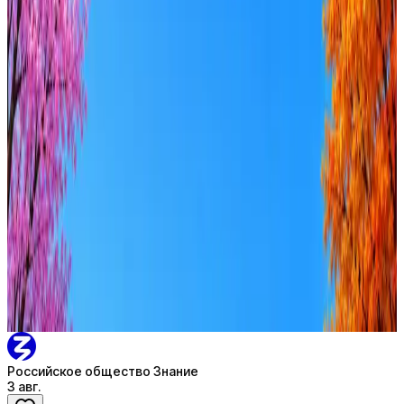
Российское общество Знание
5
активных вакансий
Оффер быстрее с Эйч
Стратегия поиска с AI: рынки, позиции, вилка, каналы
Резюме под ATS-фильтры
Ежедневный подбор из 600+ источников
AI-адаптация отклика под вакансию
AI генерация сопроводительных писем
4 990 ₽/мес
Купить доступ
Российское общество Знание
3 авг.