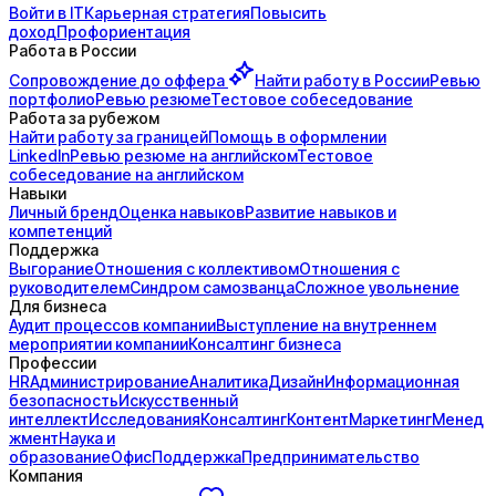
Войти в IT
Карьерная стратегия
Повысить
доход
Профориентация
Работа в России
Сопровождение до
оффера
Найти работу в России
Ревью
портфолио
Ревью резюме
Тестовое собеседование
Работа за рубежом
Найти работу за границей
Помощь в оформлении
LinkedIn
Ревью резюме на английском
Тестовое
собеседование на английском
Навыки
Личный бренд
Оценка навыков
Развитие навыков и
компетенций
Поддержка
Выгорание
Отношения с коллективом
Отношения с
руководителем
Синдром самозванца
Сложное увольнение
Для бизнеса
Аудит процессов компании
Выступление на внутреннем
мероприятии компании
Консалтинг бизнеса
Профессии
HR
Администрирование
Аналитика
Дизайн
Информационная
безопасность
Искусственный
интеллект
Исследования
Консалтинг
Контент
Маркетинг
Менед
жмент
Наука и
образование
Офис
Поддержка
Предпринимательство
Компания