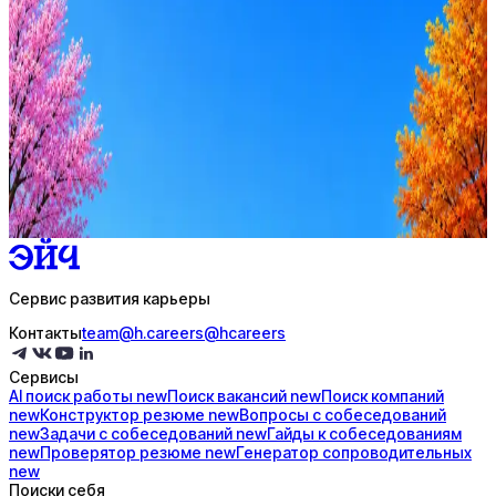
Стратегия поиска с AI: рынки, позиции, вилка, каналы
Резюме под ATS-фильтры
Ежедневный подбор из 600+ источников
AI-адаптация отклика под вакансию
AI генерация сопроводительных писем
4 990 ₽/мес
Купить доступ
Сервис развития карьеры
Контакты
team@h.careers
@hcareers
Сервисы
AI поиск
работы
new
Поиск
вакансий
new
Поиск
компаний
new
Конструктор
резюме
new
Вопросы с
собеседований
new
Задачи с
собеседований
new
Гайды к
собеседованиям
new
Проверятор
резюме
new
Генератор
сопроводительных
new
Поиски себя