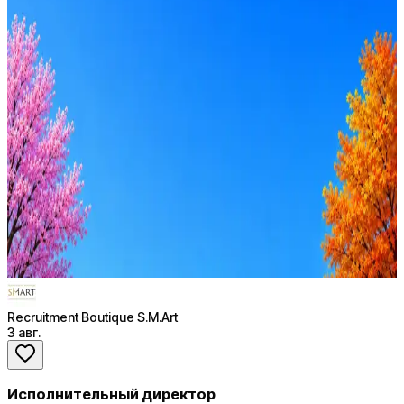
5
активных вакансий
Оффер быстрее с Эйч
Стратегия поиска с AI: рынки, позиции, вилка, каналы
Резюме под ATS-фильтры
Ежедневный подбор из 600+ источников
AI-адаптация отклика под вакансию
AI генерация сопроводительных писем
4 990 ₽/мес
Купить доступ
Recruitment Boutique S.M.Art
3 авг.
Исполнительный директор