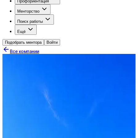
Профориентация
Менторство
Поиск работы
Ещё
Подобрать ментора
Войти
Все компании
Recruitment Boutique S.M.Art