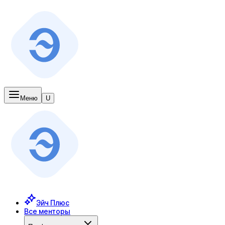
Меню
U
Эйч Плюс
Все менторы