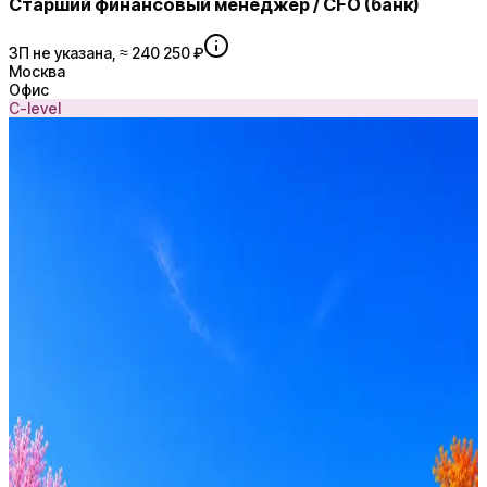
Старший финансовый менеджер / CFO (банк)
ЗП не указана, ≈ 240 250 ₽
Москва
Офис
C-level
Recruitment Boutique S.M.Art
5
активных вакансий
Оффер быстрее с Эйч