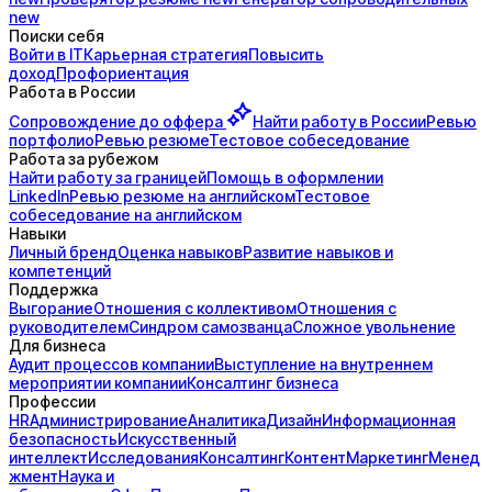
new
Поиски себя
Войти в IT
Карьерная стратегия
Повысить
доход
Профориентация
Работа в России
Сопровождение до
оффера
Найти работу в России
Ревью
портфолио
Ревью резюме
Тестовое собеседование
Работа за рубежом
Найти работу за границей
Помощь в оформлении
LinkedIn
Ревью резюме на английском
Тестовое
собеседование на английском
Навыки
Личный бренд
Оценка навыков
Развитие навыков и
компетенций
Поддержка
Выгорание
Отношения с коллективом
Отношения с
руководителем
Синдром самозванца
Сложное увольнение
Для бизнеса
Аудит процессов компании
Выступление на внутреннем
мероприятии компании
Консалтинг бизнеса
Профессии
HR
Администрирование
Аналитика
Дизайн
Информационная
безопасность
Искусственный
интеллект
Исследования
Консалтинг
Контент
Маркетинг
Менед
жмент
Наука и