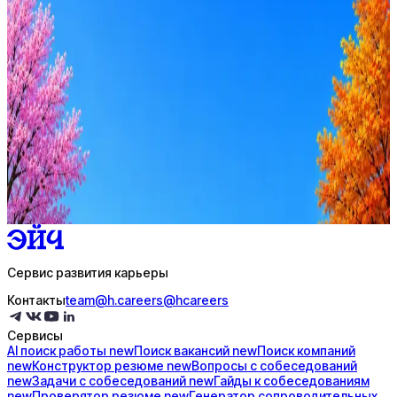
Оффер быстрее с Эйч
Стратегия поиска с AI: рынки, позиции, вилка, каналы
Резюме под ATS-фильтры
Ежедневный подбор из 600+ источников
AI-адаптация отклика под вакансию
AI генерация сопроводительных писем
4 990 ₽/мес
Купить доступ
Сервис развития карьеры
Контакты
team@h.careers
@hcareers
Сервисы
AI поиск
работы
new
Поиск
вакансий
new
Поиск
компаний
new
Конструктор
резюме
new
Вопросы с
собеседований
new
Задачи с
собеседований
new
Гайды к
собеседованиям
new
Проверятор
резюме
new
Генератор
сопроводительных