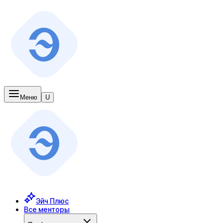
Меню
U
Эйч Плюс
Все менторы