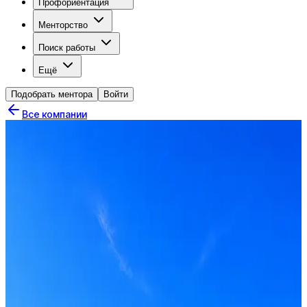
Профориентация
Менторство
Поиск работы
Ещё
Подобрать ментора
Войти
Все компании