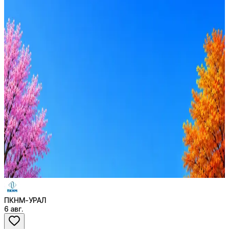
ПКНМ-УРАЛ
1
активная вакансия
Оффер быстрее с Эйч
Стратегия поиска с AI: рынки, позиции, вилка, каналы
Резюме под ATS-фильтры
Ежедневный подбор из 600+ источников
AI-адаптация отклика под вакансию
AI генерация сопроводительных писем
4 990 ₽/мес
Купить доступ
ПКНМ-УРАЛ
6 авг.