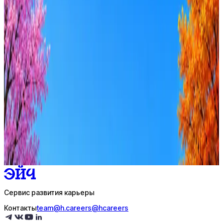
Отдельнов Олег Вадимович
1
активная вакансия
Оффер быстрее с Эйч
Стратегия поиска с AI: рынки, позиции, вилка, каналы
Резюме под ATS-фильтры
Ежедневный подбор из 600+ источников
AI-адаптация отклика под вакансию
AI генерация сопроводительных писем
4 990 ₽/мес
Купить доступ
Сервис развития карьеры
Контакты
team@h.careers
@hcareers