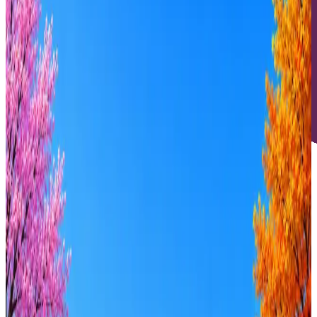
Отдельнов Олег Вадимович
1
активная вакансия
Оффер быстрее с Эйч
Стратегия поиска с AI: рынки, позиции, вилка, каналы
Резюме под ATS-фильтры