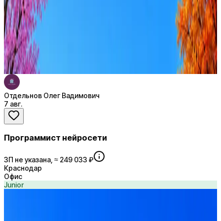
Ежедневный подбор из 600+ источников
AI-адаптация отклика под вакансию
AI генерация сопроводительных писем
4 990 ₽/мес
Купить доступ
Отдельнов Олег Вадимович
7 авг.
Программист нейросети
ЗП не указана, ≈ 249 033 ₽
Краснодар
Офис
Junior