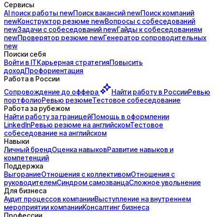
Сервисы
AI поиск
работы
new
Поиск
вакансий
new
Поиск
компаний
new
Конструктор
резюме
new
Вопросы с
собеседований
new
Задачи с
собеседований
new
Гайды к
собеседованиям
new
Проверятор
резюме
new
Генератор
сопроводительных
new
Поиски себя
Войти в IT
Карьерная стратегия
Повысить
доход
Профориентация
Работа в России
Сопровождение до
оффера
Найти работу в России
Ревью
портфолио
Ревью резюме
Тестовое собеседование
Работа за рубежом
Найти работу за границей
Помощь в оформлении
LinkedIn
Ревью резюме на английском
Тестовое
собеседование на английском
Навыки
Личный бренд
Оценка навыков
Развитие навыков и
компетенций
Поддержка
Выгорание
Отношения с коллективом
Отношения с
руководителем
Синдром самозванца
Сложное увольнение
Для бизнеса
Аудит процессов компании
Выступление на внутреннем
мероприятии компании
Консалтинг бизнеса
Профессии