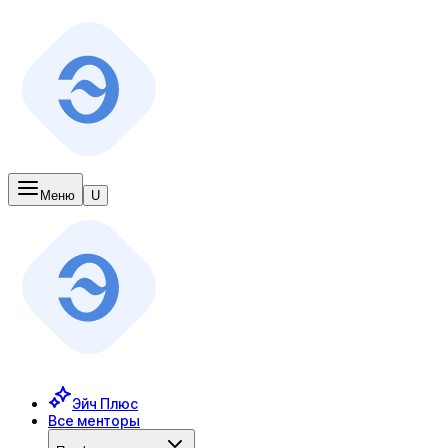
Меню
U
Эйч Плюс
Все менторы