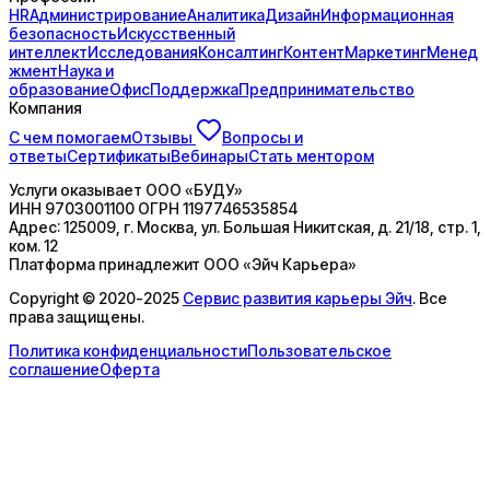
HR
Администрирование
Аналитика
Дизайн
Информационная
безопасность
Искусственный
интеллект
Исследования
Консалтинг
Контент
Маркетинг
Менед
жмент
Наука и
образование
Офис
Поддержка
Предпринимательство
Компания
С чем помогаем
Отзывы
Вопросы и
ответы
Сертификаты
Вебинары
Стать ментором
Услуги оказывает
ООО «БУДУ»
ИНН
9703001100
ОГРН
1197746535854
Адрес:
125009, г. Москва, ул. Большая Никитская, д. 21/18, стр. 1,
ком. 12
Платформа принадлежит
ООО «Эйч Карьера»
Copyright © 2020-2025
Сервис развития карьеры Эйч
. Все
права защищены.
Политика конфиденциальности
Пользовательское
соглашение
Оферта