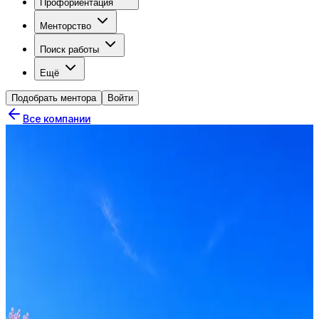
Профориентация
Менторство
Поиск работы
Ещё
Подобрать ментора
Войти
Все компании
Неокорд
0
активные вакансии