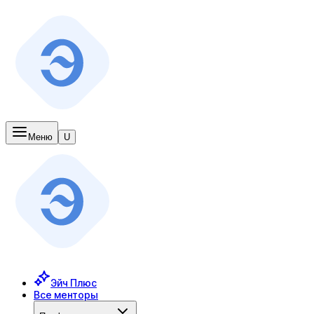
Меню
U
Эйч Плюс
Все менторы