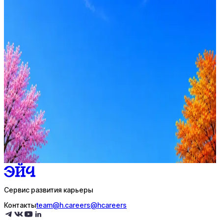
Неокорд
0
активные вакансии
Оффер быстрее с Эйч
Стратегия поиска с AI: рынки, позиции, вилка, каналы
Резюме под ATS-фильтры
Ежедневный подбор из 600+ источников
AI-адаптация отклика под вакансию
AI генерация сопроводительных писем
4 990 ₽/мес
Купить доступ
Сервис развития карьеры
Контакты
team@h.careers
@hcareers