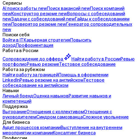
Сервисы
AI поиск
работы
new
Поиск
вакансий
new
Поиск
компаний
new
Конструктор
резюме
new
Вопросы с
собеседований
new
Задачи с
собеседований
new
Гайды к
собеседованиям
new
Проверятор
резюме
new
Генератор
сопроводительных
new
Поиски себя
Войти в IT
Карьерная стратегия
Повысить
доход
Профориентация
Работа в России
Сопровождение до
оффера
Найти работу в России
Ревью
портфолио
Ревью резюме
Тестовое собеседование
Работа за рубежом
Найти работу за границей
Помощь в оформлении
LinkedIn
Ревью резюме на английском
Тестовое
собеседование на английском
Навыки
Личный бренд
Оценка навыков
Развитие навыков и
компетенций
Поддержка
Выгорание
Отношения с коллективом
Отношения с
руководителем
Синдром самозванца
Сложное увольнение
Для бизнеса
Аудит процессов компании
Выступление на внутреннем
мероприятии компании
Консалтинг бизнеса
Профессии