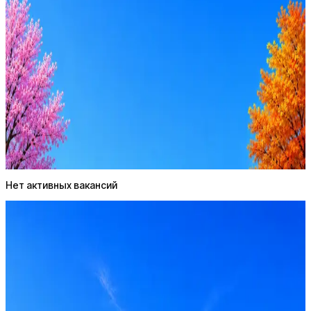
Оффер быстрее с Эйч
Стратегия поиска с AI: рынки, позиции, вилка, каналы
Резюме под ATS-фильтры
Ежедневный подбор из 600+ источников
AI-адаптация отклика под вакансию
AI генерация сопроводительных писем
4 990 ₽/мес
Купить доступ
Нет активных вакансий