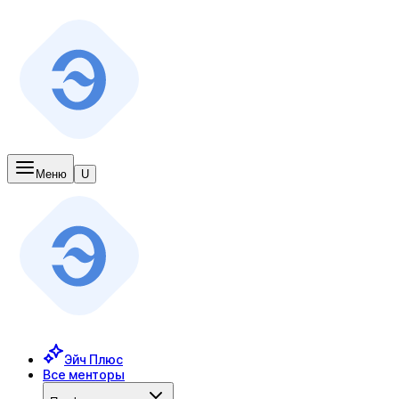
Меню
U
Эйч Плюс
Все менторы