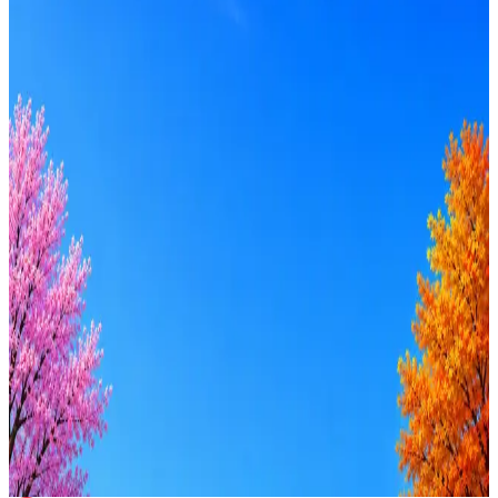
МТС
175
активных вакансий
Перейти на сайт
Оффер быстрее с Эйч
Стратегия поиска с AI: рынки, позиции, вилка, каналы
Резюме под ATS-фильтры
Ежедневный подбор из 600+ источников
AI-адаптация отклика под вакансию
AI генерация сопроводительных писем
4 990 ₽/мес
Купить доступ