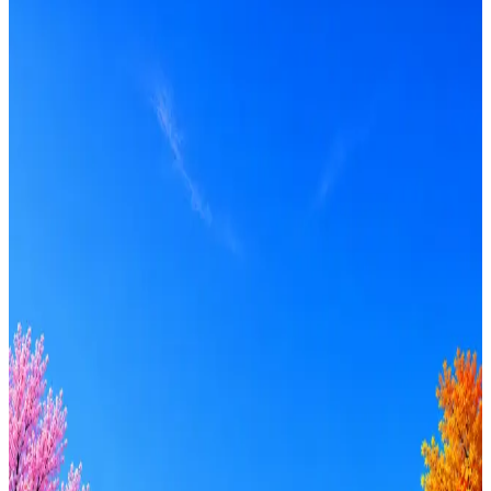
Мегаполис ИТ
3
активные вакансии
Оффер быстрее с Эйч