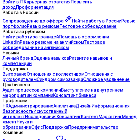
Войти в IT
Карьерная стратегия
Повысить
доход
Профориентация
Работа в России
Сопровождение до
оффера
Найти работу в России
Ревью
портфолио
Ревью резюме
Тестовое собеседование
Работа за рубежом
Найти работу за границей
Помощь в оформлении
LinkedIn
Ревью резюме на английском
Тестовое
собеседование на английском
Навыки
Личный бренд
Оценка навыков
Развитие навыков и
компетенций
Поддержка
Выгорание
Отношения с коллективом
Отношения с
руководителем
Синдром самозванца
Сложное увольнение
Для бизнеса
Аудит процессов компании
Выступление на внутреннем
мероприятии компании
Консалтинг бизнеса
Профессии
HR
Администрирование
Аналитика
Дизайн
Информационная
безопасность
Искусственный
интеллект
Исследования
Консалтинг
Контент
Маркетинг
Менед
жмент
Наука и
образование
Офис
Поддержка
Предпринимательство
Компания