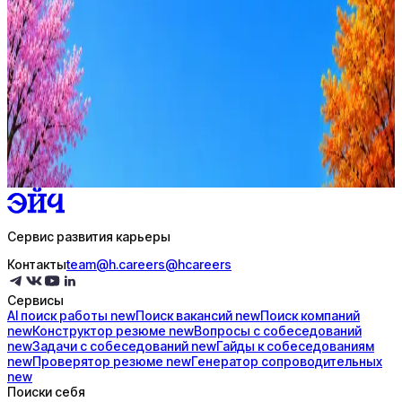
Стратегия поиска с AI: рынки, позиции, вилка, каналы
Резюме под ATS-фильтры
Ежедневный подбор из 600+ источников
AI-адаптация отклика под вакансию
AI генерация сопроводительных писем
4 990 ₽/мес
Купить доступ
Сервис развития карьеры
Контакты
team@h.careers
@hcareers
Сервисы
AI поиск
работы
new
Поиск
вакансий
new
Поиск
компаний
new
Конструктор
резюме
new
Вопросы с
собеседований
new
Задачи с
собеседований
new
Гайды к
собеседованиям
new
Проверятор
резюме
new
Генератор
сопроводительных
new
Поиски себя