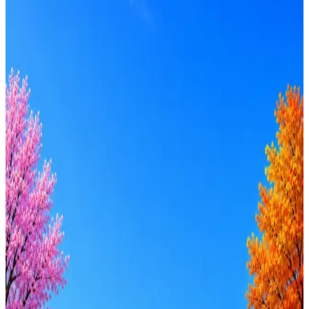
Мегаполис ИТ
3
активные вакансии
Оффер быстрее с Эйч
Стратегия поиска с AI: рынки, позиции, вилка, каналы
Резюме под ATS-фильтры
Ежедневный подбор из 600+ источников
AI-адаптация отклика под вакансию
AI генерация сопроводительных писем
4 990 ₽/мес