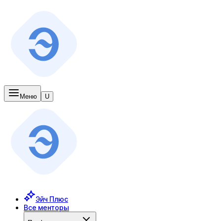
Меню
U
Эйч Плюс
Все менторы