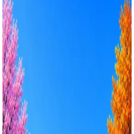
Лунское море
0
активные вакансии
Оффер быстрее с Эйч