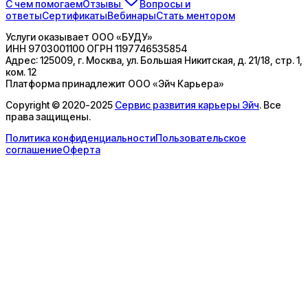
С чем помогаем
Отзывы
Вопросы и
ответы
Сертификаты
Вебинары
Стать ментором
Услуги оказывает
ООО «БУДУ»
ИНН
9703001100
ОГРН
1197746535854
Адрес:
125009, г. Москва, ул. Большая Никитская, д. 21/18, стр. 1,
ком. 12
Платформа принадлежит
ООО «Эйч Карьера»
Copyright © 2020-2025
Сервис развития карьеры Эйч
. Все
права защищены.
Политика конфиденциальности
Пользовательское
соглашение
Оферта