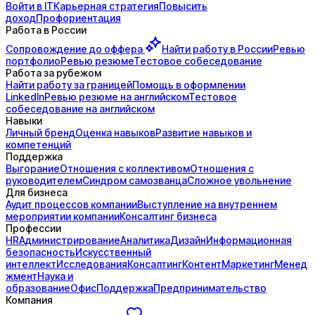
Войти в IT
Карьерная стратегия
Повысить
доход
Профориентация
Работа в России
Сопровождение до
оффера
Найти работу в России
Ревью
портфолио
Ревью резюме
Тестовое собеседование
Работа за рубежом
Найти работу за границей
Помощь в оформлении
LinkedIn
Ревью резюме на английском
Тестовое
собеседование на английском
Навыки
Личный бренд
Оценка навыков
Развитие навыков и
компетенций
Поддержка
Выгорание
Отношения с коллективом
Отношения с
руководителем
Синдром самозванца
Сложное увольнение
Для бизнеса
Аудит процессов компании
Выступление на внутреннем
мероприятии компании
Консалтинг бизнеса
Профессии
HR
Администрирование
Аналитика
Дизайн
Информационная
безопасность
Искусственный
интеллект
Исследования
Консалтинг
Контент
Маркетинг
Менед
жмент
Наука и
образование
Офис
Поддержка
Предпринимательство
Компания