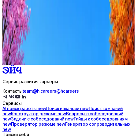
Стратегия поиска с AI: рынки, позиции, вилка, каналы
Резюме под ATS-фильтры
Ежедневный подбор из 600+ источников
AI-адаптация отклика под вакансию
AI генерация сопроводительных писем
4 990 ₽/мес
Купить доступ
Сервис развития карьеры
Контакты
team@h.careers
@hcareers
Сервисы
AI поиск
работы
new
Поиск
вакансий
new
Поиск
компаний
new
Конструктор
резюме
new
Вопросы с
собеседований
new
Задачи с
собеседований
new
Гайды к
собеседованиям
new
Проверятор
резюме
new
Генератор
сопроводительных
new
Поиски себя