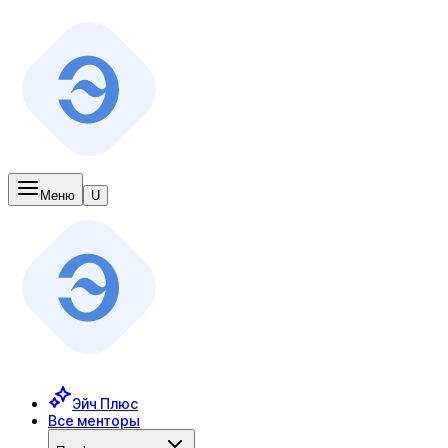
Меню
U
Эйч Плюс
Все менторы