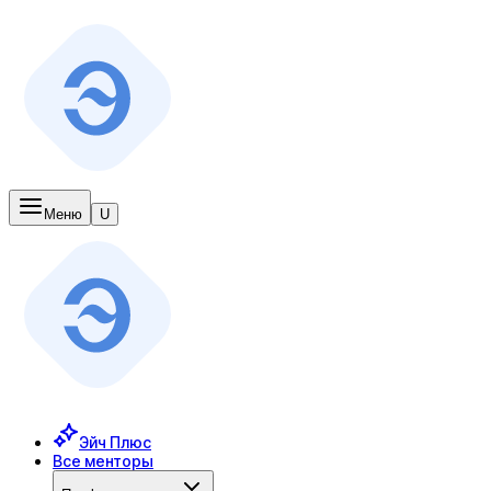
Меню
U
Эйч Плюс
Все менторы