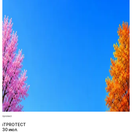
iTPROTECT
2
активные вакансии
Оффер быстрее с Эйч
Стратегия поиска с AI: рынки, позиции, вилка, каналы
Резюме под ATS-фильтры
Ежедневный подбор из 600+ источников
AI-адаптация отклика под вакансию
AI генерация сопроводительных писем
4 990 ₽/мес
Купить доступ
iTPROTECT
30 июл.