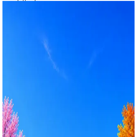
iTPROTECT
2
активные вакансии
Оффер быстрее с Эйч