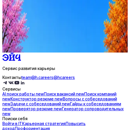
Стратегия поиска с AI: рынки, позиции, вилка, каналы
Резюме под ATS-фильтры
Ежедневный подбор из 600+ источников
AI-адаптация отклика под вакансию
AI генерация сопроводительных писем
4 990 ₽/мес
Купить доступ
Сервис развития карьеры
Контакты
team@h.careers
@hcareers
Сервисы
AI поиск
работы
new
Поиск
вакансий
new
Поиск
компаний
new
Конструктор
резюме
new
Вопросы с
собеседований
new
Задачи с
собеседований
new
Гайды к
собеседованиям
new
Проверятор
резюме
new
Генератор
сопроводительных
new
Поиски себя
Войти в IT
Карьерная стратегия
Повысить
доход
Профориентация