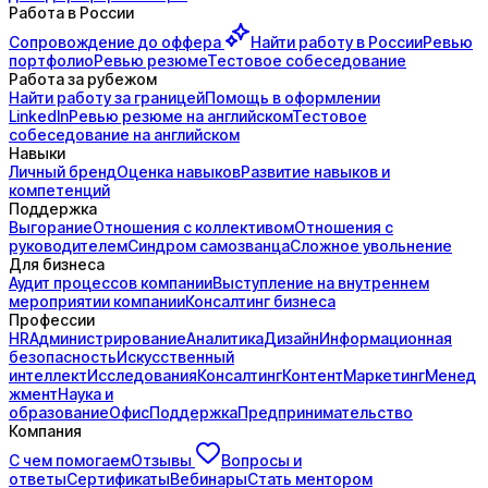
Работа в России
Сопровождение до
оффера
Найти работу в России
Ревью
портфолио
Ревью резюме
Тестовое собеседование
Работа за рубежом
Найти работу за границей
Помощь в оформлении
LinkedIn
Ревью резюме на английском
Тестовое
собеседование на английском
Навыки
Личный бренд
Оценка навыков
Развитие навыков и
компетенций
Поддержка
Выгорание
Отношения с коллективом
Отношения с
руководителем
Синдром самозванца
Сложное увольнение
Для бизнеса
Аудит процессов компании
Выступление на внутреннем
мероприятии компании
Консалтинг бизнеса
Профессии
HR
Администрирование
Аналитика
Дизайн
Информационная
безопасность
Искусственный
интеллект
Исследования
Консалтинг
Контент
Маркетинг
Менед
жмент
Наука и
образование
Офис
Поддержка
Предпринимательство
Компания
С чем помогаем
Отзывы
Вопросы и
ответы
Сертификаты
Вебинары
Стать ментором