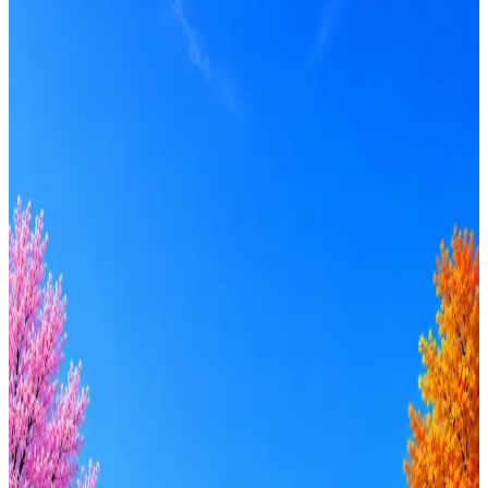
ITGLOBAL.COM
6
активных вакансий
Оффер быстрее с Эйч
Стратегия поиска с AI: рынки, позиции, вилка, каналы