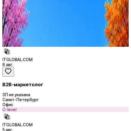
Резюме под ATS-фильтры
Ежедневный подбор из 600+ источников
AI-адаптация отклика под вакансию
AI генерация сопроводительных писем
4 990 ₽/мес
Купить доступ
ITGLOBAL.COM
6 авг.
B2B-маркетолог
ЗП не указана
Санкт-Петербург
Офис
C-level
ITGLOBAL.COM
5 авг.