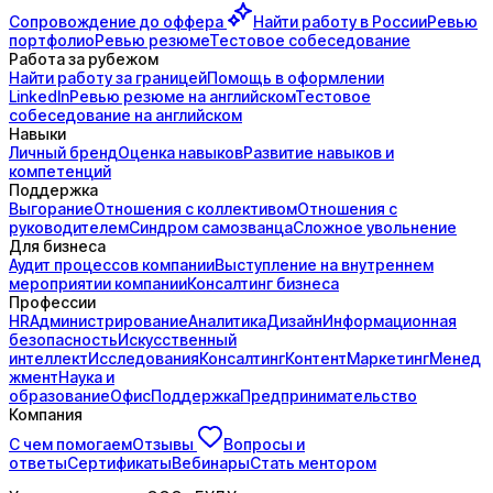
Сопровождение до
оффера
Найти работу в России
Ревью
портфолио
Ревью резюме
Тестовое собеседование
Работа за рубежом
Найти работу за границей
Помощь в оформлении
LinkedIn
Ревью резюме на английском
Тестовое
собеседование на английском
Навыки
Личный бренд
Оценка навыков
Развитие навыков и
компетенций
Поддержка
Выгорание
Отношения с коллективом
Отношения с
руководителем
Синдром самозванца
Сложное увольнение
Для бизнеса
Аудит процессов компании
Выступление на внутреннем
мероприятии компании
Консалтинг бизнеса
Профессии
HR
Администрирование
Аналитика
Дизайн
Информационная
безопасность
Искусственный
интеллект
Исследования
Консалтинг
Контент
Маркетинг
Менед
жмент
Наука и
образование
Офис
Поддержка
Предпринимательство
Компания
С чем помогаем
Отзывы
Вопросы и
ответы
Сертификаты
Вебинары
Стать ментором