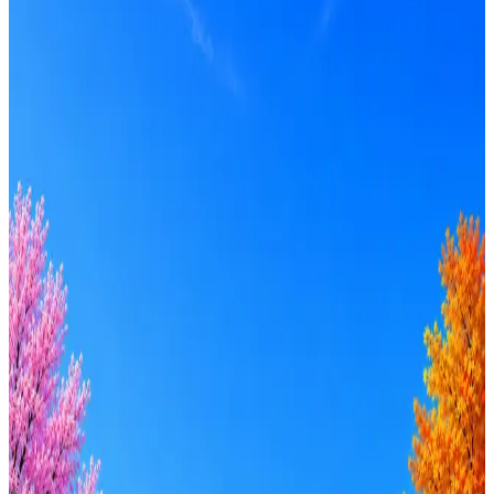
ITGLOBAL.COM
6
активных вакансий
Оффер быстрее с Эйч
Стратегия поиска с AI: рынки, позиции, вилка, каналы