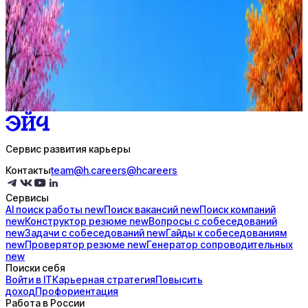
Резюме под ATS-фильтры
Ежедневный подбор из 600+ источников
AI-адаптация отклика под вакансию
AI генерация сопроводительных писем
4 990 ₽/мес
Купить доступ
Сервис развития карьеры
Контакты
team@h.careers
@hcareers
Сервисы
AI поиск
работы
new
Поиск
вакансий
new
Поиск
компаний
new
Конструктор
резюме
new
Вопросы с
собеседований
new
Задачи с
собеседований
new
Гайды к
собеседованиям
new
Проверятор
резюме
new
Генератор
сопроводительных
new
Поиски себя
Войти в IT
Карьерная стратегия
Повысить
доход
Профориентация
Работа в России