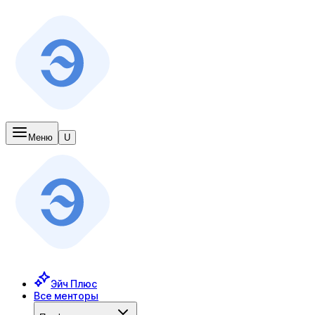
Меню
U
Эйч Плюс
Все менторы