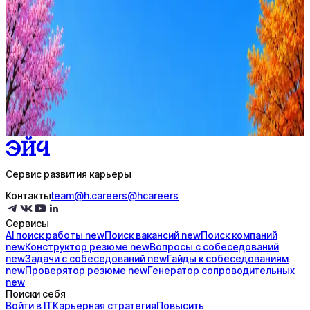
Стратегия поиска с AI: рынки, позиции, вилка, каналы
Резюме под ATS-фильтры
Ежедневный подбор из 600+ источников
AI-адаптация отклика под вакансию
AI генерация сопроводительных писем
4 990 ₽/мес
Купить доступ
Сервис развития карьеры
Контакты
team@h.careers
@hcareers
Сервисы
AI поиск
работы
new
Поиск
вакансий
new
Поиск
компаний
new
Конструктор
резюме
new
Вопросы с
собеседований
new
Задачи с
собеседований
new
Гайды к
собеседованиям
new
Проверятор
резюме
new
Генератор
сопроводительных
new
Поиски себя
Войти в IT
Карьерная стратегия
Повысить