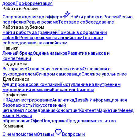
доход
Профориентация
Работа в России
Сопровождение до
оффера
Найти работу в России
Ревью
портфолио
Ревью резюме
Тестовое собеседование
Работа за рубежом
Найти работу за границей
Помощь в оформлении
LinkedIn
Ревью резюме на английском
Тестовое
собеседование на английском
Навыки
Личный бренд
Оценка навыков
Развитие навыков и
компетенций
Поддержка
Выгорание
Отношения с коллективом
Отношения с
руководителем
Синдром самозванца
Сложное увольнение
Для бизнеса
Аудит процессов компании
Выступление на внутреннем
мероприятии компании
Консалтинг бизнеса
Профессии
HR
Администрирование
Аналитика
Дизайн
Информационная
безопасность
Искусственный
интеллект
Исследования
Консалтинг
Контент
Маркетинг
Менед
жмент
Наука и
образование
Офис
Поддержка
Предпринимательство
Компания
С чем помогаем
Отзывы
Вопросы и