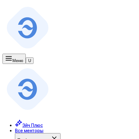
Меню
U
Эйч Плюс
Все менторы