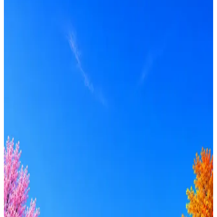
IBS
36
активных вакансий
Перейти на сайт
Оффер быстрее с Эйч