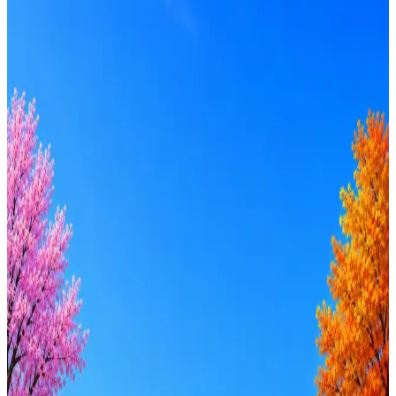
IBS
36
активных вакансий
Перейти на сайт
Оффер быстрее с Эйч
Стратегия поиска с AI: рынки, позиции, вилка, каналы
Резюме под ATS-фильтры
Ежедневный подбор из 600+ источников
AI-адаптация отклика под вакансию
AI генерация сопроводительных писем
4 990 ₽/мес