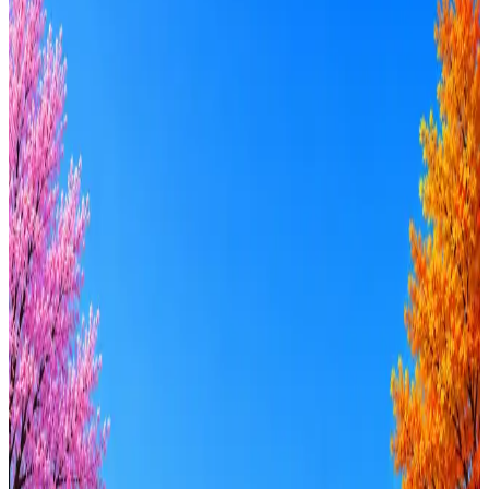
HADAT COSMETICS
2
активные вакансии
Оффер быстрее с Эйч
Стратегия поиска с AI: рынки, позиции, вилка, каналы
Резюме под ATS-фильтры
Ежедневный подбор из 600+ источников