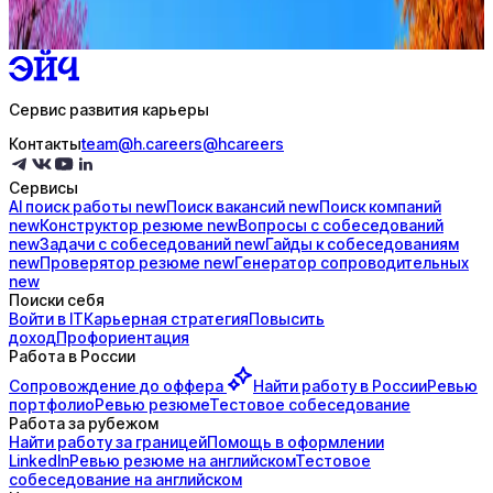
4 990 ₽/мес
Купить доступ
Сервис развития карьеры
Контакты
team@h.careers
@hcareers
Сервисы
AI поиск
работы
new
Поиск
вакансий
new
Поиск
компаний
new
Конструктор
резюме
new
Вопросы с
собеседований
new
Задачи с
собеседований
new
Гайды к
собеседованиям
new
Проверятор
резюме
new
Генератор
сопроводительных
new
Поиски себя
Войти в IT
Карьерная стратегия
Повысить
доход
Профориентация
Работа в России
Сопровождение до
оффера
Найти работу в России
Ревью
портфолио
Ревью резюме
Тестовое собеседование
Работа за рубежом
Найти работу за границей
Помощь в оформлении
LinkedIn
Ревью резюме на английском
Тестовое
собеседование на английском