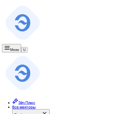
Меню
U
Эйч Плюс
Все менторы