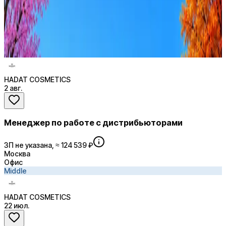
AI-адаптация отклика под вакансию
AI генерация сопроводительных писем
4 990 ₽/мес
Купить доступ
HADAT COSMETICS
2 авг.
Менеджер по работе с дистрибьюторами
ЗП не указана, ≈ 124 539 ₽
Москва
Офис
Middle
HADAT COSMETICS
22 июл.