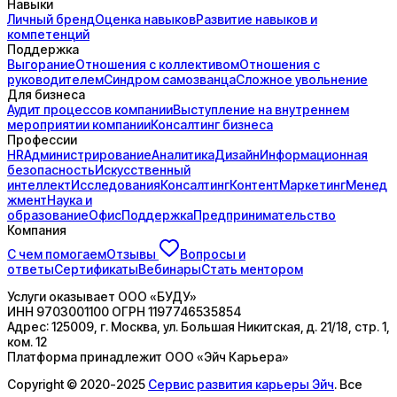
Навыки
Личный бренд
Оценка навыков
Развитие навыков и
компетенций
Поддержка
Выгорание
Отношения с коллективом
Отношения с
руководителем
Синдром самозванца
Сложное увольнение
Для бизнеса
Аудит процессов компании
Выступление на внутреннем
мероприятии компании
Консалтинг бизнеса
Профессии
HR
Администрирование
Аналитика
Дизайн
Информационная
безопасность
Искусственный
интеллект
Исследования
Консалтинг
Контент
Маркетинг
Менед
жмент
Наука и
образование
Офис
Поддержка
Предпринимательство
Компания
С чем помогаем
Отзывы
Вопросы и
ответы
Сертификаты
Вебинары
Стать ментором
Услуги оказывает
ООО «БУДУ»
ИНН
9703001100
ОГРН
1197746535854
Адрес:
125009, г. Москва, ул. Большая Никитская, д. 21/18, стр. 1,
ком. 12
Платформа принадлежит
ООО «Эйч Карьера»
Copyright © 2020-2025
Сервис развития карьеры Эйч
. Все