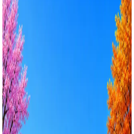
HADAT COSMETICS
2
активные вакансии
Оффер быстрее с Эйч
Стратегия поиска с AI: рынки, позиции, вилка, каналы
Резюме под ATS-фильтры
Ежедневный подбор из 600+ источников
AI-адаптация отклика под вакансию
AI генерация сопроводительных писем