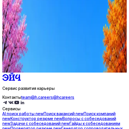
Оффер быстрее с Эйч
Стратегия поиска с AI: рынки, позиции, вилка, каналы
Резюме под ATS-фильтры
Ежедневный подбор из 600+ источников
AI-адаптация отклика под вакансию
AI генерация сопроводительных писем
4 990 ₽/мес
Купить доступ
Сервис развития карьеры
Контакты
team@h.careers
@hcareers
Сервисы
AI поиск
работы
new
Поиск
вакансий
new
Поиск
компаний
new
Конструктор
резюме
new
Вопросы с
собеседований
new
Задачи с
собеседований
new
Гайды к
собеседованиям
new
Проверятор
резюме
new
Генератор
сопроводительных