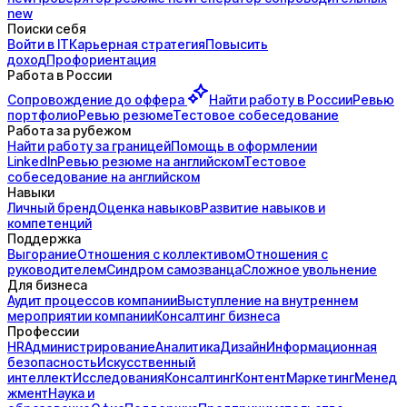
new
Поиски себя
Войти в IT
Карьерная стратегия
Повысить
доход
Профориентация
Работа в России
Сопровождение до
оффера
Найти работу в России
Ревью
портфолио
Ревью резюме
Тестовое собеседование
Работа за рубежом
Найти работу за границей
Помощь в оформлении
LinkedIn
Ревью резюме на английском
Тестовое
собеседование на английском
Навыки
Личный бренд
Оценка навыков
Развитие навыков и
компетенций
Поддержка
Выгорание
Отношения с коллективом
Отношения с
руководителем
Синдром самозванца
Сложное увольнение
Для бизнеса
Аудит процессов компании
Выступление на внутреннем
мероприятии компании
Консалтинг бизнеса
Профессии
HR
Администрирование
Аналитика
Дизайн
Информационная
безопасность
Искусственный
интеллект
Исследования
Консалтинг
Контент
Маркетинг
Менед
жмент
Наука и