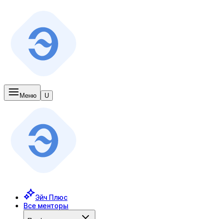
Меню
U
Эйч Плюс
Все менторы