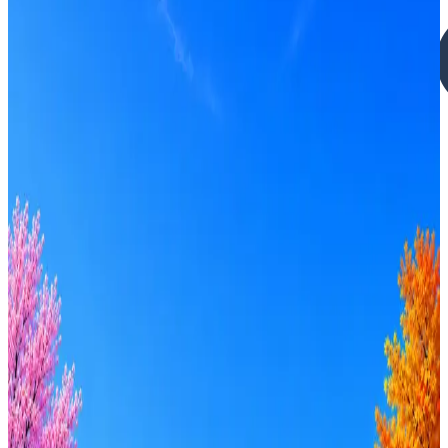
Группа компаний «Триумф»
4
активные вакансии
Оффер быстрее с Эйч