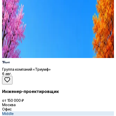
Стратегия поиска с AI: рынки, позиции, вилка, каналы
Резюме под ATS-фильтры
Ежедневный подбор из 600+ источников
AI-адаптация отклика под вакансию
AI генерация сопроводительных писем
4 990 ₽/мес
Купить доступ
Группа компаний «Триумф»
6 авг.
Инженер-проектировщик
от 150 000 ₽
Москва
Офис
Middle