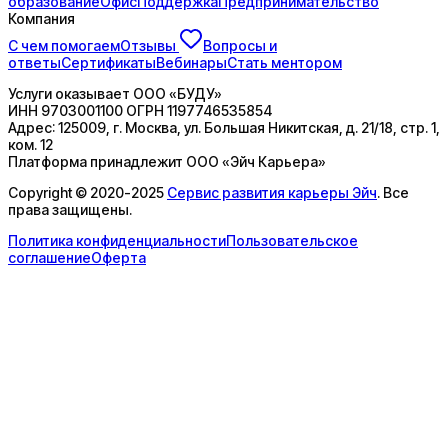
образование
Офис
Поддержка
Предпринимательство
Компания
С чем помогаем
Отзывы
Вопросы и
ответы
Сертификаты
Вебинары
Стать ментором
Услуги оказывает
ООО «БУДУ»
ИНН
9703001100
ОГРН
1197746535854
Адрес:
125009, г. Москва, ул. Большая Никитская, д. 21/18, стр. 1,
ком. 12
Платформа принадлежит
ООО «Эйч Карьера»
Copyright © 2020-2025
Сервис развития карьеры Эйч
. Все
права защищены.
Политика конфиденциальности
Пользовательское
соглашение
Оферта