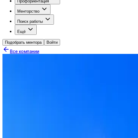
Профориентация
Менторство
Поиск работы
Ещё
Подобрать ментора
Войти
Все компании