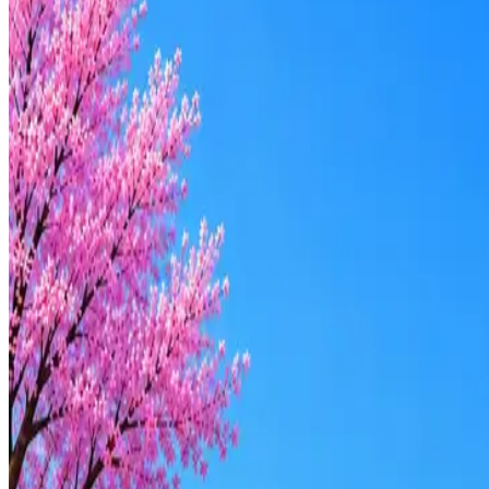
BlackStone Keeping Company
0
активные вакансии
Оффер быстрее с Эйч
Стратегия поиска с AI: рынки, позиции, вилка, каналы
Резюме под ATS-фильтры
Ежедневный подбор из 600+ источников
AI-адаптация отклика под вакансию