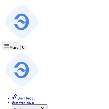
Меню
U
Эйч Плюс
Все менторы