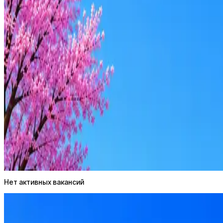
BlackStone Keeping Company
0
активные вакансии
Оффер быстрее с Эйч
Стратегия поиска с AI: рынки, позиции, вилка, каналы
Резюме под ATS-фильтры
Ежедневный подбор из 600+ источников
AI-адаптация отклика под вакансию
AI генерация сопроводительных писем
4 990 ₽/мес
Купить доступ
Нет активных вакансий