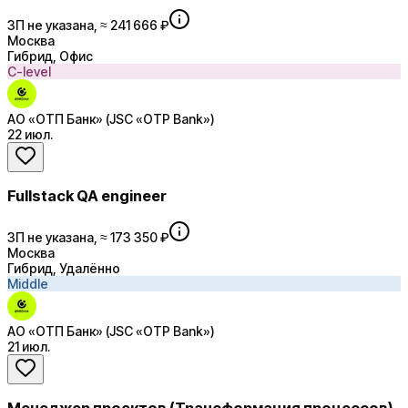
ЗП не указана, ≈ 241 666 ₽
Москва
Гибрид, Офис
C-level
АО «ОТП Банк» (JSC «OTP Bank»)
22 июл.
Fullstack QA engineer
ЗП не указана, ≈ 173 350 ₽
Москва
Гибрид, Удалённо
Middle
АО «ОТП Банк» (JSC «OTP Bank»)
21 июл.