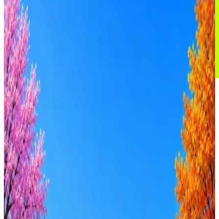
АО «ОТП Банк» (JSC «OTP
Bank»)
47
активных вакансий
Оффер быстрее с Эйч
Стратегия поиска с AI: рынки, позиции, вилка, каналы
Резюме под ATS-фильтры
Ежедневный подбор из 600+ источников
AI-адаптация отклика под вакансию