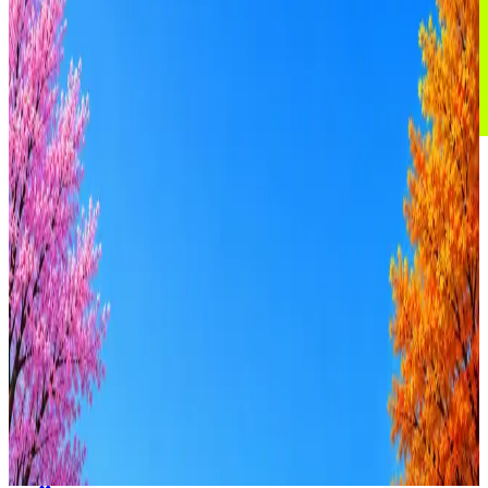
АО «ОТП Банк» (JSC «OTP Bank»)
47
активных вакансий
Оффер быстрее с Эйч
Стратегия поиска с AI: рынки, позиции, вилка, каналы
Резюме под ATS-фильтры
Ежедневный подбор из 600+ источников
AI-адаптация отклика под вакансию
AI генерация сопроводительных писем
4 990 ₽/мес
Купить доступ