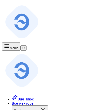
Меню
U
Эйч Плюс
Все менторы