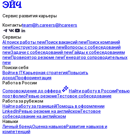
Сервис развития карьеры
Контакты
team@h.careers
@hcareers
Сервисы
AI поиск
работы
new
Поиск
вакансий
new
Поиск
компаний
new
Конструктор
резюме
new
Вопросы с
собеседований
new
Задачи с
собеседований
new
Гайды к
собеседованиям
new
Проверятор
резюме
new
Генератор
сопроводительных
new
Поиски себя
Войти в IT
Карьерная стратегия
Повысить
доход
Профориентация
Работа в России
Сопровождение до
оффера
Найти работу в России
Ревью
портфолио
Ревью резюме
Тестовое собеседование
Работа за рубежом
Найти работу за границей
Помощь в оформлении
LinkedIn
Ревью резюме на английском
Тестовое
собеседование на английском
Навыки
Личный бренд
Оценка навыков
Развитие навыков и
компетенций