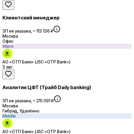
Клиентский менеджер
ЗП не указана, ≈ 113 136 ₽
Москва
Офис
Intern
АО «ОТП Банк» (JSC «OTP Bank»)
3 авг.
Аналитик ЦФТ (Трайб Daily banking)
ЗП не указана, ≈ 215 091 ₽
Москва
Гибрид, Удалённо
Middle
АО «ОТП Банк» (JSC «OTP Bank»)