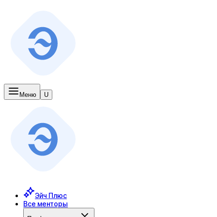
Меню
U
Эйч Плюс
Все менторы