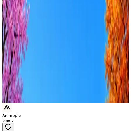
Anthropic
Anthropic is a public benefit corporation headquartered in San
Francisco.
52
активных вакансий
Оффер быстрее с Эйч
Стратегия поиска с AI: рынки, позиции, вилка, каналы
Резюме под ATS-фильтры
Ежедневный подбор из 600+ источников
AI-адаптация отклика под вакансию
AI генерация сопроводительных писем
4 990 ₽/мес
Купить доступ
Anthropic
5 авг.