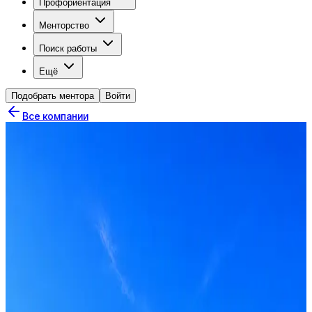
Профориентация
Менторство
Поиск работы
Ещё
Подобрать ментора
Войти
Все компании