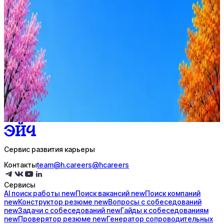
Оффер быстрее с Эйч
Стратегия поиска с AI: рынки, позиции, вилка, каналы
Резюме под ATS-фильтры
Ежедневный подбор из 600+ источников
AI-адаптация отклика под вакансию
AI генерация сопроводительных писем
4 990 ₽/мес
Купить доступ
Сервис развития карьеры
Контакты
team@h.careers
@hcareers
Сервисы
AI поиск
работы
new
Поиск
вакансий
new
Поиск
компаний
new
Конструктор
резюме
new
Вопросы с
собеседований
new
Задачи с
собеседований
new
Гайды к
собеседованиям
new
Проверятор
резюме
new
Генератор
сопроводительных