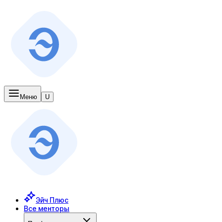
Меню
U
Эйч Плюс
Все менторы