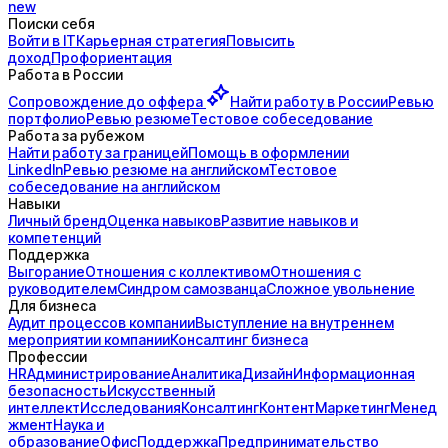
new
Поиски себя
Войти в IT
Карьерная стратегия
Повысить
доход
Профориентация
Работа в России
Сопровождение до
оффера
Найти работу в России
Ревью
портфолио
Ревью резюме
Тестовое собеседование
Работа за рубежом
Найти работу за границей
Помощь в оформлении
LinkedIn
Ревью резюме на английском
Тестовое
собеседование на английском
Навыки
Личный бренд
Оценка навыков
Развитие навыков и
компетенций
Поддержка
Выгорание
Отношения с коллективом
Отношения с
руководителем
Синдром самозванца
Сложное увольнение
Для бизнеса
Аудит процессов компании
Выступление на внутреннем
мероприятии компании
Консалтинг бизнеса
Профессии
HR
Администрирование
Аналитика
Дизайн
Информационная
безопасность
Искусственный
интеллект
Исследования
Консалтинг
Контент
Маркетинг
Менед
жмент
Наука и
образование
Офис
Поддержка
Предпринимательство