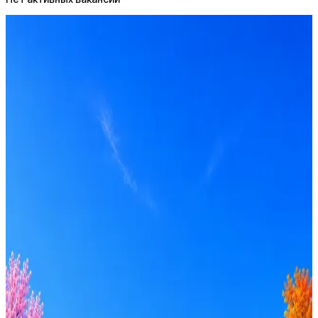
А-Риал
0
активные вакансии