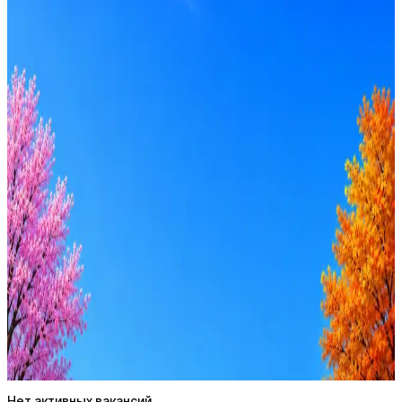
А-Риал
0
активные вакансии
Оффер быстрее с Эйч
Стратегия поиска с AI: рынки, позиции, вилка, каналы
Резюме под ATS-фильтры
Ежедневный подбор из 600+ источников
AI-адаптация отклика под вакансию
AI генерация сопроводительных писем
4 990 ₽/мес
Купить доступ
Нет активных вакансий