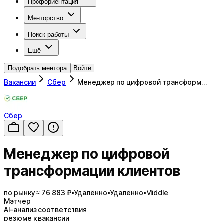
Профориентация
Менторство
Поиск работы
Ещё
Подобрать ментора
Войти
Вакансии
Сбер
Менеджер по цифровой трансформ…
Сбер
Менеджер по цифровой
трансформации клиентов
по рынку ≈ 76 883 ₽
•
Удалённо
•
Удалённо
•
Middle
Мэтчер
AI-анализ соответствия
резюме к вакансии