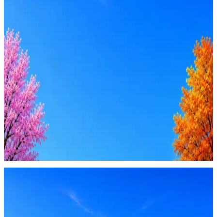
Стратегия поиска с AI: рынки, позиции, вилка, каналы
Резюме под ATS-фильтры
Ежедневный подбор из 600+ источников
AI-адаптация отклика под вакансию
AI генерация сопроводительных писем
4 990 ₽/мес
Купить доступ
Будьте осторожны: если работодатель просит войти через
Google, iCloud или Госуслуги, прислать код или пароль,
запустить ПО или перевести деньги — это мошенники.
Жмите
·
Гайд по безопасности
Пожаловаться
Оффер быстрее с Эйч
Стратегия поиска с AI: рынки, позиции, вилка, каналы