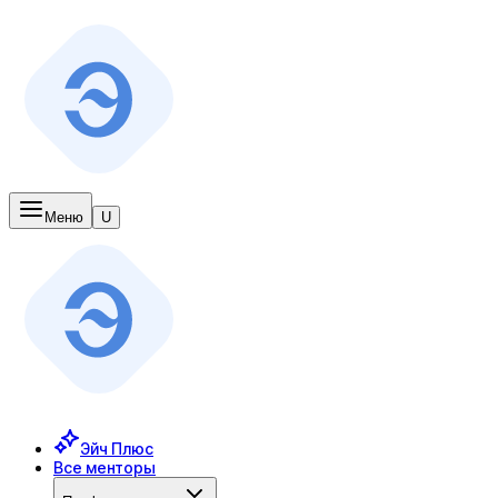
Меню
U
Эйч Плюс
Все менторы