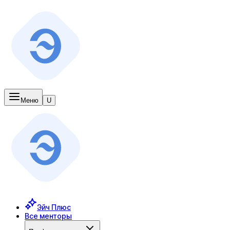
Меню
U
Эйч Плюс
Все менторы