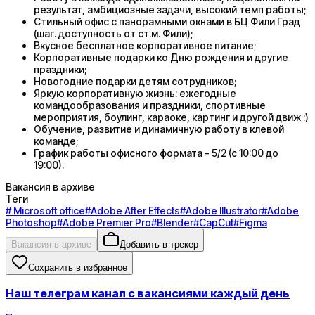
результат, амбициозные задачи, высокий темп работы;
Стильный офис с панорамными окнами в БЦ Фили Град
(шаг. доступность от ст.м. Фили);
Вкусное бесплатное корпоративное питание;
Корпоративные подарки ко Дню рождения и другие
праздники;
Новогодние подарки детям сотрудников;
Яркую корпоративную жизнь: ежегодные
командообразования и праздники, спортивные
мероприятия, боулинг, караоке, картинг и другой движ :)
Обучение, развитие и динамичную работу в клевой
команде;
График работы офисного формата - 5/2 (с 10:00 до
19:00).
Вакансия в архиве
Теги
#
Microsoft office
#
Adobe After Effects
#
Adobe Illustrator
#
Adobe
Photoshop
#
Adobe Premier Pro
#
Blender
#
CapCut
#
Figma
Вакансия в архиве
Добавить в трекер
Сохранить в избранное
Наш телеграм канал с вакансиями каждый день