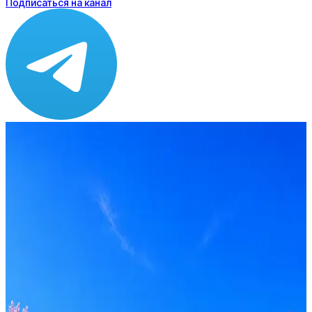
Подписаться на канал
Зарплата
по рынку ≈ 87 500 ₽
Локация
Москва
Опыт
Junior, Middle
Вакансия в архиве
Оффер быстрее с Эйч
Стратегия поиска с AI: рынки, позиции, вилка, каналы
Резюме под ATS-фильтры
Ежедневный подбор из 600+ источников