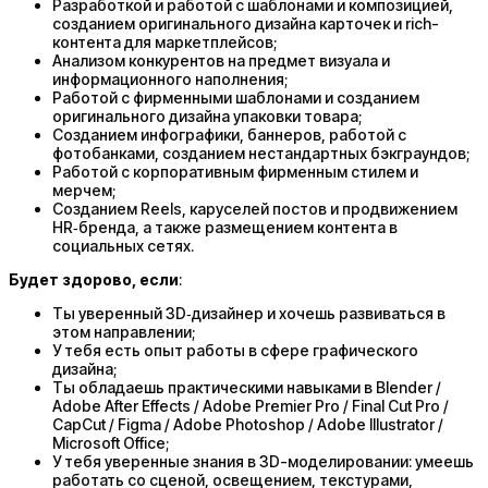
Разработкой и работой с шаблонами и композицией,
созданием оригинального дизайна карточек и rich-
контента для маркетплейсов;
Анализом конкурентов на предмет визуала и
информационного наполнения;
Работой с фирменными шаблонами и созданием
оригинального дизайна упаковки товара;
Созданием инфографики, баннеров, работой с
фотобанками, созданием нестандартных бэкграундов;
Работой с корпоративным фирменным стилем и
мерчем;
Созданием Reels, каруселей постов и продвижением
HR‑бренда, а также размещением контента в
социальных сетях.
Будет здорово, если
:
Ты уверенный 3D‑дизайнер и хочешь развиваться в
этом направлении;
У тебя есть опыт работы в сфере графического
дизайна;
Ты обладаешь практическими навыками в Blender /
Adobe After Effects / Adobe Premier Pro / Final Cut Pro /
CapCut / Figma / Adobe Photoshop / Adobe Illustrator /
Microsoft Office;
У тебя уверенные знания в 3D-моделировании: умеешь
работать со сценой, освещением, текстурами,