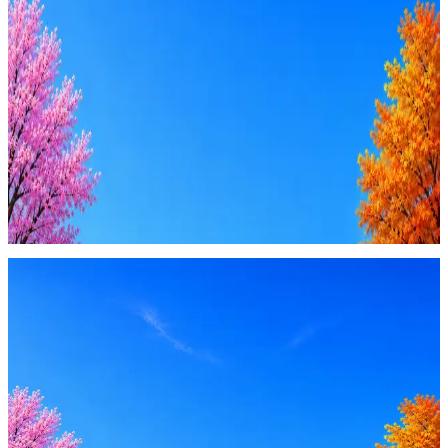
AI-адаптация отклика под вакансию
AI генерация сопроводительных писем
4 990 ₽/мес
Купить доступ
Будьте осторожны: если работодатель просит войти через
Google, iCloud или Госуслуги, прислать код или пароль,
запустить ПО или перевести деньги — это мошенники.
Жмите
·
Гайд по безопасности
Пожаловаться
Оффер быстрее с Эйч
Стратегия поиска с AI: рынки, позиции, вилка, каналы
Резюме под ATS-фильтры
Ежедневный подбор из 600+ источников
AI-адаптация отклика под вакансию
AI генерация сопроводительных писем