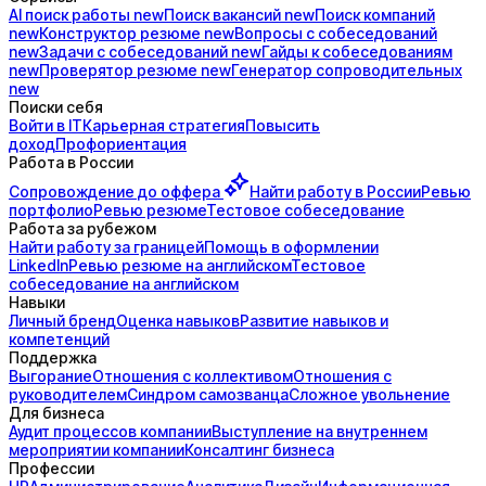
AI поиск
работы
new
Поиск
вакансий
new
Поиск
компаний
new
Конструктор
резюме
new
Вопросы с
собеседований
new
Задачи с
собеседований
new
Гайды к
собеседованиям
new
Проверятор
резюме
new
Генератор
сопроводительных
new
Поиски себя
Войти в IT
Карьерная стратегия
Повысить
доход
Профориентация
Работа в России
Сопровождение до
оффера
Найти работу в России
Ревью
портфолио
Ревью резюме
Тестовое собеседование
Работа за рубежом
Найти работу за границей
Помощь в оформлении
LinkedIn
Ревью резюме на английском
Тестовое
собеседование на английском
Навыки
Личный бренд
Оценка навыков
Развитие навыков и
компетенций
Поддержка
Выгорание
Отношения с коллективом
Отношения с
руководителем
Синдром самозванца
Сложное увольнение
Для бизнеса
Аудит процессов компании
Выступление на внутреннем
мероприятии компании
Консалтинг бизнеса
Профессии