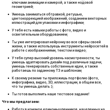
ключами анимации и камерой, а также нодовой
геометрией;
Умеешь заниматься обтравкой, ретушью,
цветокоррекцией изображений, созданием векторных
иллюстраций для упаковки и инфографики;
У тебя есть навыки работы с фото, видео и
осветительным оборудованием;
Ты уже интегрировал нейронку во все сферы своей
жизни, а также используешь инструменты нейросетей в
работе с изображениями, текстом и видео;
У тебя супер высокий уровень насмотренности, ты
умеешь адаптировать дизайн под различные задачи‚
умеешь генерировать собственные идеи, а также
работаешь по заданному ТЗ и шаблонам;
К своему резюме ты приложишь портфолио (фото,
инфографика, видео, 3D, иллюстрации, в общем все,
что ты умеешь делать :);
Ты готов выполнить наше тестовое задание!
Что мы предлагаем:
Работу в команде единомышленников, нацеленных на