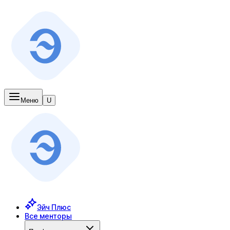
Меню
U
Эйч Плюс
Все менторы