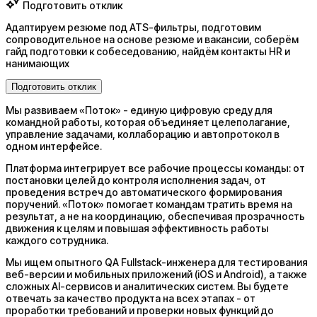
Подготовить отклик
Адаптируем резюме под ATS-фильтры, подготовим
сопроводительное на основе резюме и вакансии, соберём
гайд подготовки к собеседованию, найдём контакты HR и
нанимающих
Подготовить отклик
Мы развиваем «Поток» - единую цифровую среду для
командной работы, которая объединяет целеполагание,
управление задачами, коллаборацию и автопротокол в
одном интерфейсе.
Платформа интегрирует все рабочие процессы команды: от
постановки целей до контроля исполнения задач, от
проведения встреч до автоматического формирования
поручений. «Поток» помогает командам тратить время на
результат, а не на координацию, обеспечивая прозрачность
движения к целям и повышая эффективность работы
каждого сотрудника.
Мы ищем опытного QA Fullstack-инженера для тестирования
веб-версии и мобильных приложений (iOS и Android), а также
сложных AI-сервисов и аналитических систем. Вы будете
отвечать за качество продукта на всех этапах - от
проработки требований и проверки новых функций до