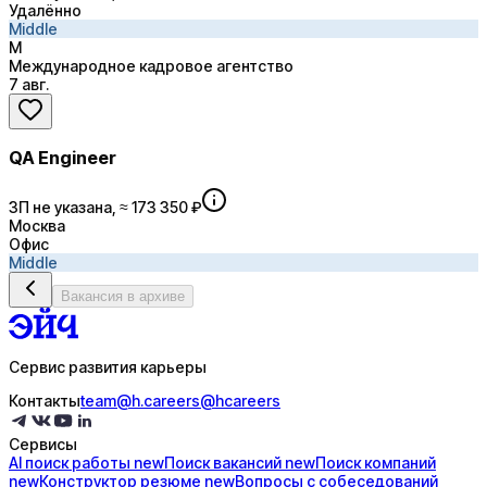
Удалённо
Middle
М
Международное кадровое агентство
7 авг.
QA Engineer
ЗП не указана, ≈ 173 350 ₽
Москва
Офис
Middle
Вакансия в архиве
Сервис развития карьеры
Контакты
team@h.careers
@hcareers
Сервисы
AI поиск
работы
new
Поиск
вакансий
new
Поиск
компаний
new
Конструктор
резюме
new
Вопросы с
собеседований