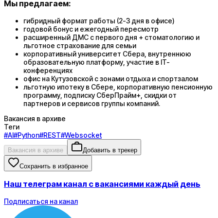
Мы предлагаем:
гибридный формат работы (2-3 дня в офисе)
годовой бонус и ежегодный пересмотр
расширенный ДМС с первого дня + стоматологию и
льготное страхование для семьи
корпоративный университет Сбера, внутреннюю
образовательную платформу, участие в IT-
конференциях
офис на Кутузовской с зонами отдыха и спортзалом
льготную ипотеку в Сбере, корпоративную пенсионную
программу, подписку СберПрайм+, скидки от
партнеров и сервисов группы компаний.
Вакансия в архиве
Теги
#
AI
#
Python
#
REST
#
Websocket
Вакансия в архиве
Добавить в трекер
Сохранить в избранное
Наш телеграм канал с вакансиями каждый день
Подписаться на канал