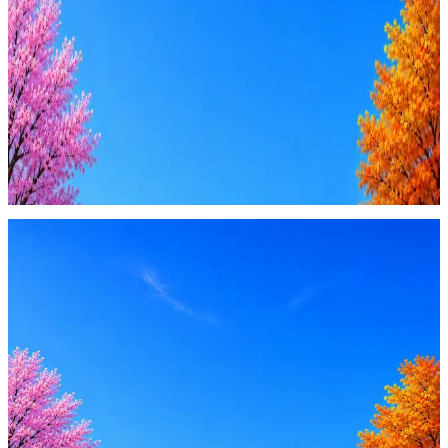
AI генерация сопроводительных писем
4 990 ₽/мес
Купить доступ
Будьте осторожны: если работодатель просит войти через
Google, iCloud или Госуслуги, прислать код или пароль,
запустить ПО или перевести деньги — это мошенники.
Жмите
·
Гайд по безопасности
Пожаловаться
Оффер быстрее с Эйч
Стратегия поиска с AI: рынки, позиции, вилка, каналы
Резюме под ATS-фильтры
Ежедневный подбор из 600+ источников
AI-адаптация отклика под вакансию
AI генерация сопроводительных писем
4 990 ₽/мес