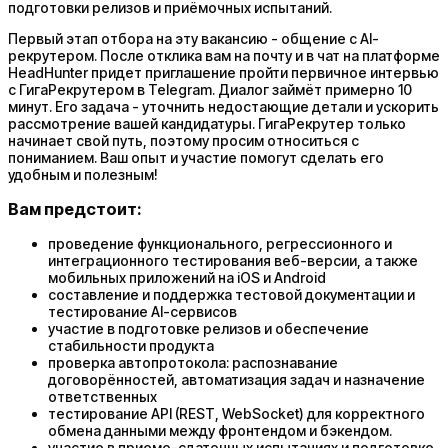
подготовки релизов и приёмочных испытаний.
Первый этап отбора на эту вакансию - общение с AI-
рекрутером. После отклика вам на почту и в чат на платформе
HeadHunter придет приглашение пройти первичное интервью
с ГигаРекрутером в Telegram. Диалог займёт примерно 10
минут. Его задача - уточнить недостающие детали и ускорить
рассмотрение вашей кандидатуры. ГигаРекрутер только
начинает свой путь, поэтому просим относиться с
пониманием. Ваш опыт и участие помогут сделать его
удобным и полезным!
Вам предстоит:
проведение функционального, регрессионного и
интеграционного тестирования веб-версии, а также
мобильных приложений на iOS и Android
составление и поддержка тестовой документации и
тестирование AI-сервисов
участие в подготовке релизов и обеспечение
стабильности продукта
проверка автопротокола: распознавание
договорённостей, автоматизация задач и назначение
ответственных
тестирование API (REST, WebSocket) для корректного
обмена данными между фронтендом и бэкендом.
участие в приемо-сдаточных испытаниях и подготовке