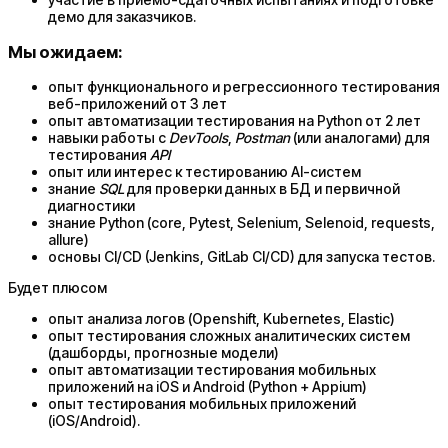
демо для заказчиков.
Мы ожидаем:
опыт функционального и регрессионного тестирования
веб-приложений от 3 лет
опыт автоматизации тестирования на Python от 2 лет
навыки работы с
DevTools
,
Postman
(или аналогами) для
тестирования
API
опыт или интерес к тестированию AI-систем
знание
SQL
для проверки данных в БД и первичной
диагностики
знание Python (core, Pytest, Selenium, Selenoid, requests,
allure)
основы CI/CD (Jenkins, GitLab CI/CD) для запуска тестов.
Будет плюсом
опыт анализа логов (Openshift, Kubernetes, Elastic)
опыт тестирования сложных аналитических систем
(дашборды, прогнозные модели)
опыт автоматизации тестирования мобильных
приложений на iOS и Android (Python + Appium)
опыт тестирования мобильных приложений
(iOS/Android).