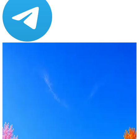
Зарплата
по рынку ≈ 173 350 ₽
Локация
Москва
Опыт
Senior
Вакансия в архиве
Оффер быстрее с Эйч
Стратегия поиска с AI: рынки, позиции, вилка, каналы
Резюме под ATS-фильтры
Ежедневный подбор из 600+ источников
AI-адаптация отклика под вакансию