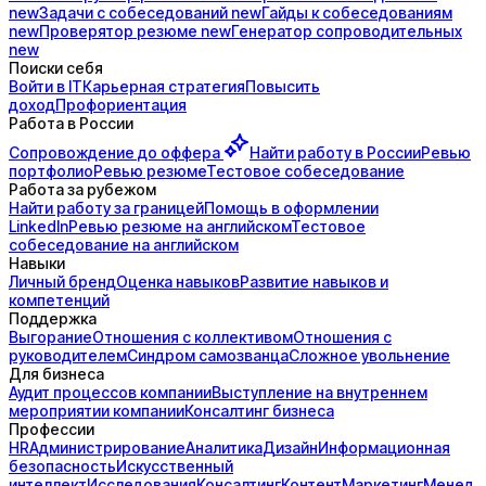
new
Задачи с
собеседований
new
Гайды к
собеседованиям
new
Проверятор
резюме
new
Генератор
сопроводительных
new
Поиски себя
Войти в IT
Карьерная стратегия
Повысить
доход
Профориентация
Работа в России
Сопровождение до
оффера
Найти работу в России
Ревью
портфолио
Ревью резюме
Тестовое собеседование
Работа за рубежом
Найти работу за границей
Помощь в оформлении
LinkedIn
Ревью резюме на английском
Тестовое
собеседование на английском
Навыки
Личный бренд
Оценка навыков
Развитие навыков и
компетенций
Поддержка
Выгорание
Отношения с коллективом
Отношения с
руководителем
Синдром самозванца
Сложное увольнение
Для бизнеса
Аудит процессов компании
Выступление на внутреннем
мероприятии компании
Консалтинг бизнеса
Профессии
HR
Администрирование
Аналитика
Дизайн
Информационная
безопасность
Искусственный
интеллект
Исследования
Консалтинг
Контент
Маркетинг
Менед