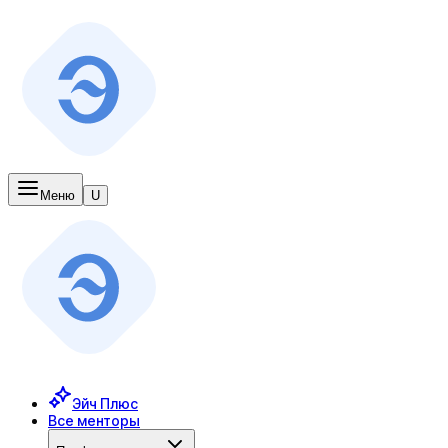
Меню
U
Эйч Плюс
Все менторы