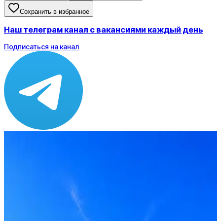
Сохранить в избранное
Наш телеграм канал с вакансиями каждый день
Подписаться на канал
Зарплата
по рынку ≈ 113 020 ₽
Локация
Удалённо
Формат
Удалённо, Гибрид
Опыт
Middle
Вакансия в архиве