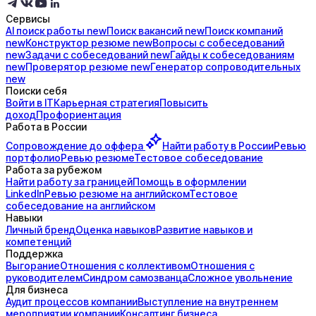
Сервисы
AI поиск
работы
new
Поиск
вакансий
new
Поиск
компаний
new
Конструктор
резюме
new
Вопросы с
собеседований
new
Задачи с
собеседований
new
Гайды к
собеседованиям
new
Проверятор
резюме
new
Генератор
сопроводительных
new
Поиски себя
Войти в IT
Карьерная стратегия
Повысить
доход
Профориентация
Работа в России
Сопровождение до
оффера
Найти работу в России
Ревью
портфолио
Ревью резюме
Тестовое собеседование
Работа за рубежом
Найти работу за границей
Помощь в оформлении
LinkedIn
Ревью резюме на английском
Тестовое
собеседование на английском
Навыки
Личный бренд
Оценка навыков
Развитие навыков и
компетенций
Поддержка
Выгорание
Отношения с коллективом
Отношения с
руководителем
Синдром самозванца
Сложное увольнение
Для бизнеса
Аудит процессов компании
Выступление на внутреннем
мероприятии компании
Консалтинг бизнеса