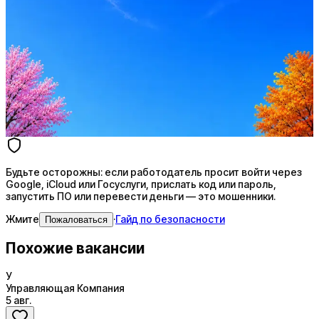
Стратегия поиска с AI: рынки, позиции, вилка, каналы
Резюме под ATS-фильтры
Ежедневный подбор из 600+ источников
AI-адаптация отклика под вакансию
AI генерация сопроводительных писем
4 990 ₽/мес
Купить доступ
Будьте осторожны: если работодатель просит войти через
Google, iCloud или Госуслуги, прислать код или пароль,
запустить ПО или перевести деньги — это мошенники.
Жмите
·
Гайд по безопасности
Пожаловаться
Похожие вакансии
У
Управляющая Компания
5 авг.