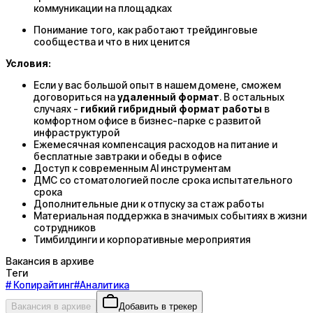
коммуникации на площадках
Понимание того, как работают трейдинговые
сообщества и что в них ценится
Условия:
Если у вас большой опыт в нашем домене, сможем
договориться на
удаленный формат
. В остальных
случаях -
гибкий гибридный формат работы
в
комфортном офисе в бизнес-парке с развитой
инфраструктурой
Ежемесячная компенсация расходов на питание и
бесплатные завтраки и обеды в офисе
Доступ к современным AI инструментам
ДМС со стоматологией после срока испытательного
срока
Дополнительные дни к отпуску за стаж работы
Материальная поддержка в значимых событиях в жизни
сотрудников
Тимбилдинги и корпоративные мероприятия
Вакансия в архиве
Теги
#
Копирайтинг
#
Аналитика
Вакансия в архиве
Добавить в трекер