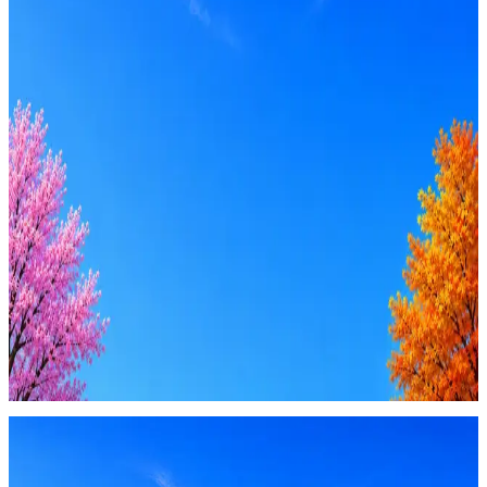
Оффер быстрее с Эйч
Стратегия поиска с AI: рынки, позиции, вилка, каналы
Резюме под ATS-фильтры
Ежедневный подбор из 600+ источников
AI-адаптация отклика под вакансию
AI генерация сопроводительных писем
4 990 ₽/мес
Купить доступ
Будьте осторожны: если работодатель просит войти через
Google, iCloud или Госуслуги, прислать код или пароль,
запустить ПО или перевести деньги — это мошенники.
Жмите
·
Гайд по безопасности
Пожаловаться
Оффер быстрее с Эйч