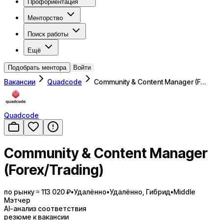
Профориентация
Менторство
Поиск работы
Ещё
Подобрать ментора
Войти
Вакансии
Quadcode
Community & Content Manager (F…
Quadcode
Community & Content Manager
(Forex/Trading)
по рынку ≈ 113 020 ₽
•
Удалённо
•
Удалённо, Гибрид
•
Middle
Мэтчер
AI-анализ соответствия
резюме к вакансии