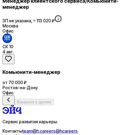
Менеджер клиентского сервиса/Комьюнити-
менеджер
ЗП не указана, ≈ 113 020 ₽
Москва
Офис
СК 10
4 авг.
Комьюнити-менеджер
от 70 000 ₽
Ростов-на-Дону
Офис
Вакансия в архиве
Сервис развития карьеры
Контакты
team@h.careers
@hcareers