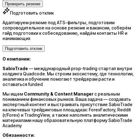
Проверить резюме
Подготовить отклик
Адаптируем резюме под ATS-фильтры, подготовим
сопроводительное на основе резюме и вакансии, соберём
гайд подготовки к собеседованию, найдём контакты HR и
нанимающих
Подготовить отклик
О компании:
SabioTrade
— международный prop-trading стартап внутри
холдинга Quadcode. Мы строим экосистему, где технологии,
аналитика и обучение помогают трейдерам расти и
оставаться funded
Мы ищем
Community & Content Manager
с реальным
пониманием финансовых рынков. Ваша задача — создавать
экспертный контент и выстраивать присутствие SabioTrade
на ключевых трейдинговых площадках: ForexFactory, Reddit
(r/Forex) и TradingView, а также наполнять аналитическими
материалами нашу образовательную платформу SabioTrade
Academy
Обязанности: