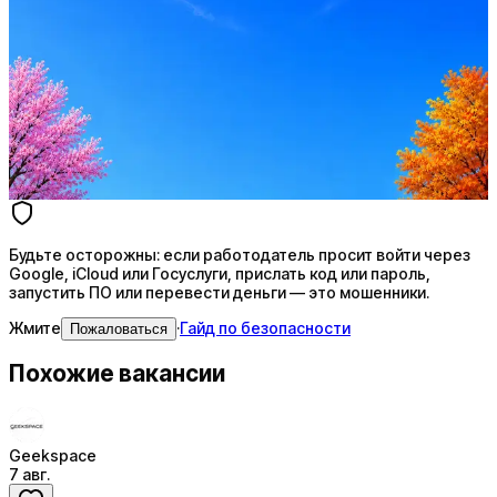
Стратегия поиска с AI: рынки, позиции, вилка, каналы
Резюме под ATS-фильтры
Ежедневный подбор из 600+ источников
AI-адаптация отклика под вакансию
AI генерация сопроводительных писем
4 990 ₽/мес
Купить доступ
Будьте осторожны: если работодатель просит войти через
Google, iCloud или Госуслуги, прислать код или пароль,
запустить ПО или перевести деньги — это мошенники.
Жмите
·
Гайд по безопасности
Пожаловаться
Похожие вакансии
Geekspace
7 авг.