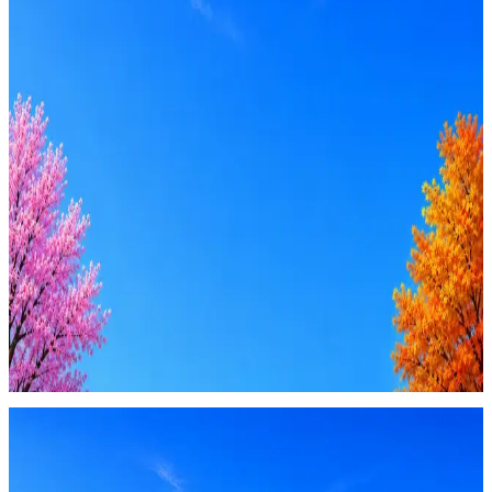
Оффер быстрее с Эйч
Стратегия поиска с AI: рынки, позиции, вилка, каналы
Резюме под ATS-фильтры
Ежедневный подбор из 600+ источников
AI-адаптация отклика под вакансию
AI генерация сопроводительных писем
4 990 ₽/мес
Купить доступ
Будьте осторожны: если работодатель просит войти через
Google, iCloud или Госуслуги, прислать код или пароль,
запустить ПО или перевести деньги — это мошенники.
Жмите
·
Гайд по безопасности
Пожаловаться
Оффер быстрее с Эйч