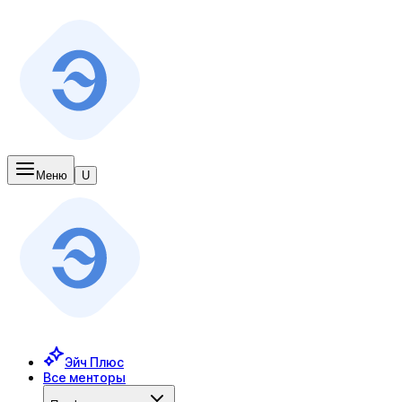
Меню
U
Эйч Плюс
Все менторы