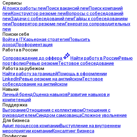
Сервисы
AI поиск
работы
new
Поиск
вакансий
new
Поиск
компаний
new
Конструктор
резюме
new
Вопросы с
собеседований
new
Задачи с
собеседований
new
Гайды к
собеседованиям
new
Проверятор
резюме
new
Генератор
сопроводительных
new
Поиски себя
Войти в IT
Карьерная стратегия
Повысить
доход
Профориентация
Работа в России
Сопровождение до
оффера
Найти работу в России
Ревью
портфолио
Ревью резюме
Тестовое собеседование
Работа за рубежом
Найти работу за границей
Помощь в оформлении
LinkedIn
Ревью резюме на английском
Тестовое
собеседование на английском
Навыки
Личный бренд
Оценка навыков
Развитие навыков и
компетенций
Поддержка
Выгорание
Отношения с коллективом
Отношения с
руководителем
Синдром самозванца
Сложное увольнение
Для бизнеса
Аудит процессов компании
Выступление на внутреннем
мероприятии компании
Консалтинг бизнеса
Профессии