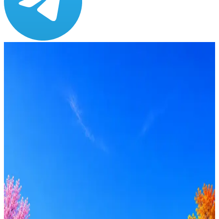
Зарплата
по рынку ≈ 363 778 ₽
Локация
Рязань
Формат
Офис
Опыт
C-level
Откликнуться на hh
Оффер быстрее с Эйч
Стратегия поиска с AI: рынки, позиции, вилка, каналы
Резюме под ATS-фильтры
Ежедневный подбор из 600+ источников
AI-адаптация отклика под вакансию
AI генерация сопроводительных писем