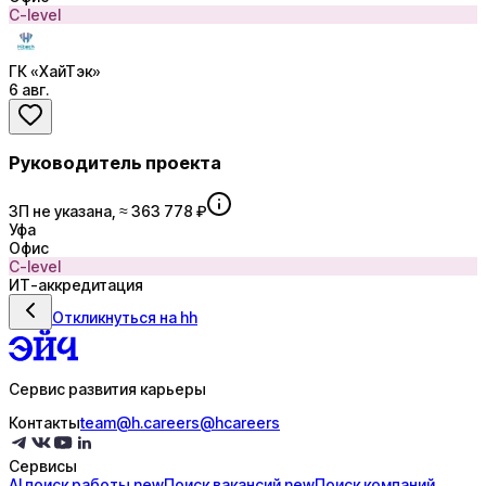
C-level
ГК «ХайТэк»
6 авг.
Руководитель проекта
ЗП не указана, ≈ 363 778 ₽
Уфа
Офис
C-level
ИТ-аккредитация
Откликнуться на hh
Сервис развития карьеры
Контакты
team@h.careers
@hcareers
Сервисы
AI поиск
работы
new
Поиск
вакансий
new
Поиск
компаний