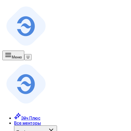
Меню
U
Эйч Плюс
Все менторы