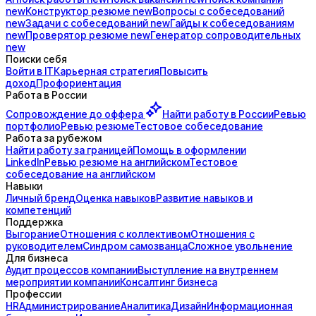
new
Конструктор
резюме
new
Вопросы с
собеседований
new
Задачи с
собеседований
new
Гайды к
собеседованиям
new
Проверятор
резюме
new
Генератор
сопроводительных
new
Поиски себя
Войти в IT
Карьерная стратегия
Повысить
доход
Профориентация
Работа в России
Сопровождение до
оффера
Найти работу в России
Ревью
портфолио
Ревью резюме
Тестовое собеседование
Работа за рубежом
Найти работу за границей
Помощь в оформлении
LinkedIn
Ревью резюме на английском
Тестовое
собеседование на английском
Навыки
Личный бренд
Оценка навыков
Развитие навыков и
компетенций
Поддержка
Выгорание
Отношения с коллективом
Отношения с
руководителем
Синдром самозванца
Сложное увольнение
Для бизнеса
Аудит процессов компании
Выступление на внутреннем
мероприятии компании
Консалтинг бизнеса
Профессии
HR
Администрирование
Аналитика
Дизайн
Информационная