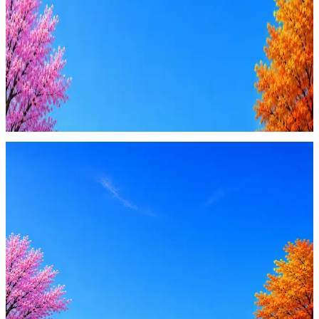
4 990 ₽/мес
Купить доступ
Будьте осторожны: если работодатель просит войти через
Google, iCloud или Госуслуги, прислать код или пароль,
запустить ПО или перевести деньги — это мошенники.
Жмите
·
Гайд по безопасности
Пожаловаться
Оффер быстрее с Эйч
Стратегия поиска с AI: рынки, позиции, вилка, каналы
Резюме под ATS-фильтры
Ежедневный подбор из 600+ источников
AI-адаптация отклика под вакансию
AI генерация сопроводительных писем
4 990 ₽/мес
Купить доступ