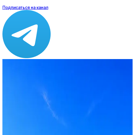
Подписаться на канал
Зарплата
от 90 000 до 140 000 ₽
Локация
Удалённо
Формат
Удалённо
Опыт
Junior, Middle
Вакансия в архиве
Оффер быстрее с Эйч
Стратегия поиска с AI: рынки, позиции, вилка, каналы