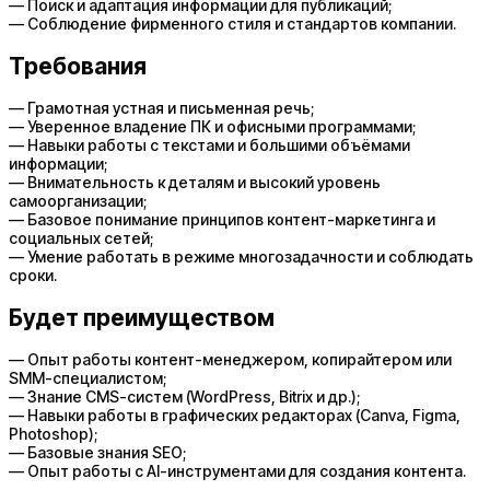
— Поиск и адаптация информации для публикаций;
— Соблюдение фирменного стиля и стандартов компании.
Требования
— Грамотная устная и письменная речь;
— Уверенное владение ПК и офисными программами;
— Навыки работы с текстами и большими объёмами
информации;
— Внимательность к деталям и высокий уровень
самоорганизации;
— Базовое понимание принципов контент-маркетинга и
социальных сетей;
— Умение работать в режиме многозадачности и соблюдать
сроки.
Будет преимуществом
— Опыт работы контент-менеджером, копирайтером или
SMM-специалистом;
— Знание CMS-систем (WordPress, Bitrix и др.);
— Навыки работы в графических редакторах (Canva, Figma,
Photoshop);
— Базовые знания SEO;
— Опыт работы с AI-инструментами для создания контента.