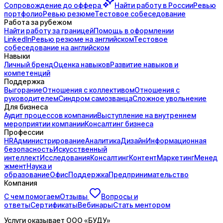
Сопровождение до
оффера
Найти работу в России
Ревью
портфолио
Ревью резюме
Тестовое собеседование
Работа за рубежом
Найти работу за границей
Помощь в оформлении
LinkedIn
Ревью резюме на английском
Тестовое
собеседование на английском
Навыки
Личный бренд
Оценка навыков
Развитие навыков и
компетенций
Поддержка
Выгорание
Отношения с коллективом
Отношения с
руководителем
Синдром самозванца
Сложное увольнение
Для бизнеса
Аудит процессов компании
Выступление на внутреннем
мероприятии компании
Консалтинг бизнеса
Профессии
HR
Администрирование
Аналитика
Дизайн
Информационная
безопасность
Искусственный
интеллект
Исследования
Консалтинг
Контент
Маркетинг
Менед
жмент
Наука и
образование
Офис
Поддержка
Предпринимательство
Компания
С чем помогаем
Отзывы
Вопросы и
ответы
Сертификаты
Вебинары
Стать ментором
Услуги оказывает
ООО «БУДУ»