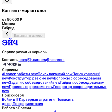
Контент-маркетолог
от 90 000 ₽
Москва
Гибрид
Вакансия в архиве
Сервис развития карьеры
Контакты
team@h.careers
@hcareers
Сервисы
AI поиск
работы
new
Поиск
вакансий
new
Поиск
компаний
new
Конструктор
резюме
new
Вопросы с
собеседований
new
Задачи с
собеседований
new
Гайды к
собеседованиям
new
Проверятор
резюме
new
Генератор
сопроводительных
new
Поиски себя
Войти в IT
Карьерная стратегия
Повысить
доход
Профориентация
Работа в России