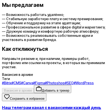
Мы предлагаем
— Возможность работать удалённо;
— Стабильную заработную плату и систему премирования;
— Обучение и поддержку на этапе адаптации;
— Профессиональное развитие в сфере digital и маркетинга;
— Дружную команду и комфортную рабочую атмосферу;
— Возможность реализовывать собственные идеи и
участвовать в развитии бренда.
Как откликнуться
Направьте резюме и, при наличии, примеры работ,
портфолио или ссылки на проекты, в которых вы принимали
участие.
Вакансия в архиве
Теги
#
Bitrix
#
CMS
#
Canva
#
Figma
#
Photoshop
#
SEO
#
WordPress
Вакансия в архиве
Добавить в трекер
Сохранить в избранное
Наш телеграм канал с вакансиями каждый день