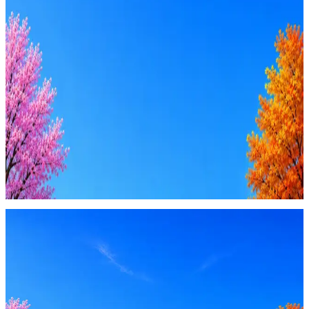
Резюме под ATS-фильтры
Ежедневный подбор из 600+ источников
AI-адаптация отклика под вакансию
AI генерация сопроводительных писем
4 990 ₽/мес
Купить доступ
Будьте осторожны: если работодатель просит войти через
Google, iCloud или Госуслуги, прислать код или пароль,
запустить ПО или перевести деньги — это мошенники.
Жмите
·
Гайд по безопасности
Пожаловаться
Оффер быстрее с Эйч
Стратегия поиска с AI: рынки, позиции, вилка, каналы
Резюме под ATS-фильтры
Ежедневный подбор из 600+ источников