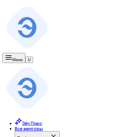
Меню
U
Эйч Плюс
Все менторы