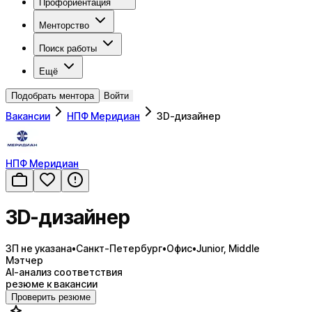
Профориентация
Менторство
Поиск работы
Ещё
Подобрать ментора
Войти
Вакансии
НПФ Меридиан
3D-дизайнер
НПФ Меридиан
3D-дизайнер
ЗП не указана
•
Санкт-Петербург
•
Офис
•
Junior, Middle
Мэтчер
AI-анализ соответствия
резюме к вакансии
Проверить резюме