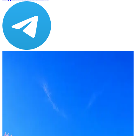
Зарплата
ЗП не указана
Локация
Санкт-Петербург
Формат
Офис
Опыт
Junior, Middle
Вакансия в архиве
Оффер быстрее с Эйч
Стратегия поиска с AI: рынки, позиции, вилка, каналы
Резюме под ATS-фильтры