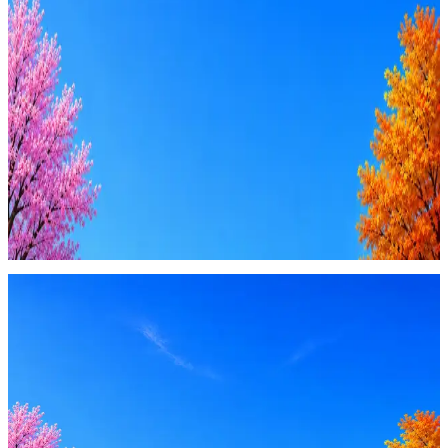
Ежедневный подбор из 600+ источников
AI-адаптация отклика под вакансию
AI генерация сопроводительных писем
4 990 ₽/мес
Купить доступ
Будьте осторожны: если работодатель просит войти через
Google, iCloud или Госуслуги, прислать код или пароль,
запустить ПО или перевести деньги — это мошенники.
Жмите
·
Гайд по безопасности
Пожаловаться
Оффер быстрее с Эйч
Стратегия поиска с AI: рынки, позиции, вилка, каналы
Резюме под ATS-фильтры
Ежедневный подбор из 600+ источников
AI-адаптация отклика под вакансию