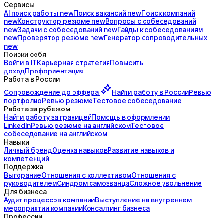
Сервисы
AI поиск
работы
new
Поиск
вакансий
new
Поиск
компаний
new
Конструктор
резюме
new
Вопросы с
собеседований
new
Задачи с
собеседований
new
Гайды к
собеседованиям
new
Проверятор
резюме
new
Генератор
сопроводительных
new
Поиски себя
Войти в IT
Карьерная стратегия
Повысить
доход
Профориентация
Работа в России
Сопровождение до
оффера
Найти работу в России
Ревью
портфолио
Ревью резюме
Тестовое собеседование
Работа за рубежом
Найти работу за границей
Помощь в оформлении
LinkedIn
Ревью резюме на английском
Тестовое
собеседование на английском
Навыки
Личный бренд
Оценка навыков
Развитие навыков и
компетенций
Поддержка
Выгорание
Отношения с коллективом
Отношения с
руководителем
Синдром самозванца
Сложное увольнение
Для бизнеса
Аудит процессов компании
Выступление на внутреннем
мероприятии компании
Консалтинг бизнеса
Профессии