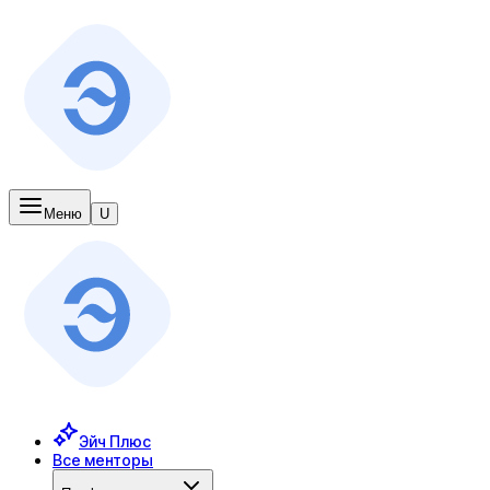
Меню
U
Эйч Плюс
Все менторы