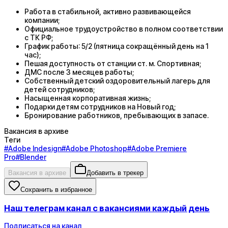
Работа в стабильной, активно развивающейся
компании;
Официальное трудоустройство в полном соответствии
с ТК РФ;
График работы: 5/2 (пятница сокращённый день на 1
час);
Пешая доступность от станции ст. м. Спортивная;
ДМС после 3 месяцев работы;
Собственный детский оздоровительный лагерь для
детей сотрудников;
Насыщенная корпоративная жизнь;
Подарки детям сотрудников на Новый год;
Бронирование работников, пребывающих в запасе.
Вакансия в архиве
Теги
#
Adobe Indesign
#
Adobe Photoshop
#
Adobe Premiere
Pro
#
Blender
Вакансия в архиве
Добавить в трекер
Сохранить в избранное
Наш телеграм канал с вакансиями каждый день
Подписаться на канал