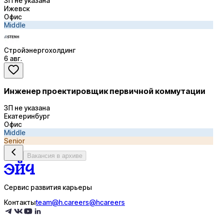
ЗП не указана
Ижевск
Офис
Middle
Стройэнергохолдинг
6 авг.
Инженер проектировщик первичной коммутации
ЗП не указана
Екатеринбург
Офис
Middle
Senior
Вакансия в архиве
Сервис развития карьеры
Контакты
team@h.careers
@hcareers