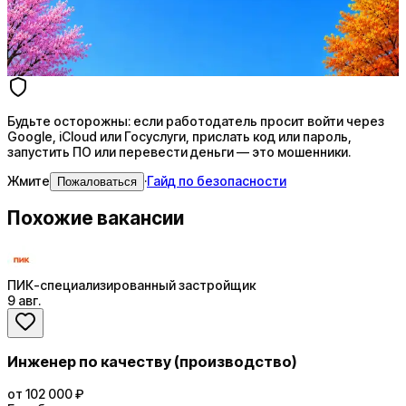
AI генерация сопроводительных писем
4 990 ₽/мес
Купить доступ
Будьте осторожны: если работодатель просит войти через
Google, iCloud или Госуслуги, прислать код или пароль,
запустить ПО или перевести деньги — это мошенники.
Жмите
·
Гайд по безопасности
Пожаловаться
Похожие вакансии
ПИК-специализированный застройщик
9 авг.
Инженер по качеству (производство)
от 102 000 ₽