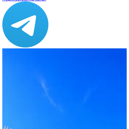
Зарплата
от 90 000 до 100 000 ₽
Локация
Санкт-Петербург
Формат
Офис
Опыт
Lead
Вакансия в архиве
Оффер быстрее с Эйч
Стратегия поиска с AI: рынки, позиции, вилка, каналы
Резюме под ATS-фильтры