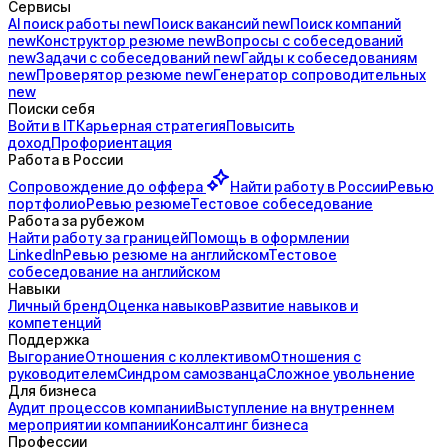
Сервисы
AI поиск
работы
new
Поиск
вакансий
new
Поиск
компаний
new
Конструктор
резюме
new
Вопросы с
собеседований
new
Задачи с
собеседований
new
Гайды к
собеседованиям
new
Проверятор
резюме
new
Генератор
сопроводительных
new
Поиски себя
Войти в IT
Карьерная стратегия
Повысить
доход
Профориентация
Работа в России
Сопровождение до
оффера
Найти работу в России
Ревью
портфолио
Ревью резюме
Тестовое собеседование
Работа за рубежом
Найти работу за границей
Помощь в оформлении
LinkedIn
Ревью резюме на английском
Тестовое
собеседование на английском
Навыки
Личный бренд
Оценка навыков
Развитие навыков и
компетенций
Поддержка
Выгорание
Отношения с коллективом
Отношения с
руководителем
Синдром самозванца
Сложное увольнение
Для бизнеса
Аудит процессов компании
Выступление на внутреннем
мероприятии компании
Консалтинг бизнеса
Профессии