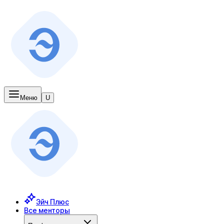
Меню
U
Эйч Плюс
Все менторы