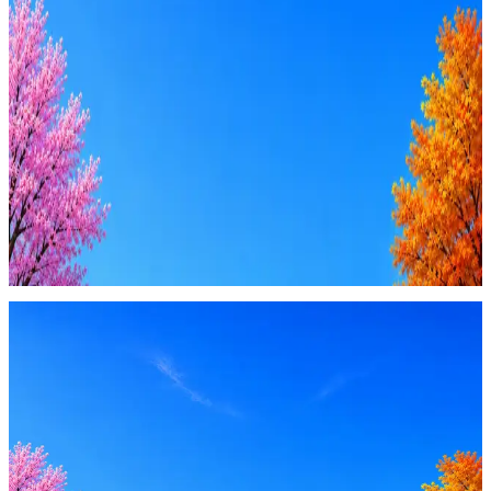
Ежедневный подбор из 600+ источников
AI-адаптация отклика под вакансию
AI генерация сопроводительных писем
4 990 ₽/мес
Купить доступ
Будьте осторожны: если работодатель просит войти через
Google, iCloud или Госуслуги, прислать код или пароль,
запустить ПО или перевести деньги — это мошенники.
Жмите
·
Гайд по безопасности
Пожаловаться
Оффер быстрее с Эйч
Стратегия поиска с AI: рынки, позиции, вилка, каналы
Резюме под ATS-фильтры
Ежедневный подбор из 600+ источников
AI-адаптация отклика под вакансию