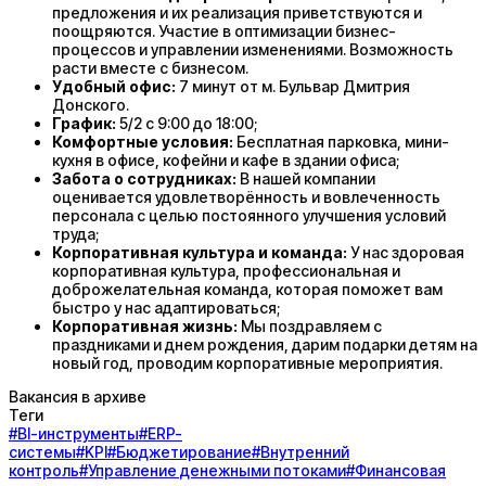
предложения и их реализация приветствуются и
поощряются. Участие в оптимизации бизнес-
процессов и управлении изменениями. Возможность
расти вместе с бизнесом.
Удобный офис:
7 минут от м. Бульвар Дмитрия
Донского.
График:
5/2 с 9:00 до 18:00;
Комфортные условия:
Бесплатная парковка, мини-
кухня в офисе, кофейни и кафе в здании офиса;
Забота о сотрудниках:
В нашей компании
оценивается удовлетворённость и вовлеченность
персонала с целью постоянного улучшения условий
труда;
Корпоративная культура и команда:
У нас здоровая
корпоративная культура, профессиональная и
доброжелательная команда, которая поможет вам
быстро у нас адаптироваться;
Корпоративная жизнь:
Мы поздравляем с
праздниками и днем рождения, дарим подарки детям на
новый год, проводим корпоративные мероприятия.
Вакансия в архиве
Теги
#
BI-инструменты
#
ERP-
системы
#
KPI
#
Бюджетирование
#
Внутренний
контроль
#
Управление денежными потоками
#
Финансовая