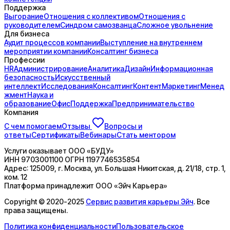
Поддержка
Выгорание
Отношения с коллективом
Отношения с
руководителем
Синдром самозванца
Сложное увольнение
Для бизнеса
Аудит процессов компании
Выступление на внутреннем
мероприятии компании
Консалтинг бизнеса
Профессии
HR
Администрирование
Аналитика
Дизайн
Информационная
безопасность
Искусственный
интеллект
Исследования
Консалтинг
Контент
Маркетинг
Менед
жмент
Наука и
образование
Офис
Поддержка
Предпринимательство
Компания
С чем помогаем
Отзывы
Вопросы и
ответы
Сертификаты
Вебинары
Стать ментором
Услуги оказывает
ООО «БУДУ»
ИНН
9703001100
ОГРН
1197746535854
Адрес:
125009, г. Москва, ул. Большая Никитская, д. 21/18, стр. 1,
ком. 12
Платформа принадлежит
ООО «Эйч Карьера»
Copyright © 2020-2025
Сервис развития карьеры Эйч
. Все
права защищены.
Политика конфиденциальности
Пользовательское