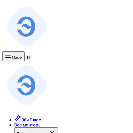
Меню
U
Эйч Плюс
Все менторы