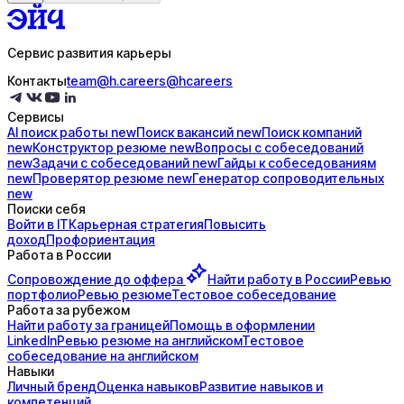
Сервис развития карьеры
Контакты
team@h.careers
@hcareers
Сервисы
AI поиск
работы
new
Поиск
вакансий
new
Поиск
компаний
new
Конструктор
резюме
new
Вопросы с
собеседований
new
Задачи с
собеседований
new
Гайды к
собеседованиям
new
Проверятор
резюме
new
Генератор
сопроводительных
new
Поиски себя
Войти в IT
Карьерная стратегия
Повысить
доход
Профориентация
Работа в России
Сопровождение до
оффера
Найти работу в России
Ревью
портфолио
Ревью резюме
Тестовое собеседование
Работа за рубежом
Найти работу за границей
Помощь в оформлении
LinkedIn
Ревью резюме на английском
Тестовое
собеседование на английском
Навыки
Личный бренд
Оценка навыков
Развитие навыков и
компетенций