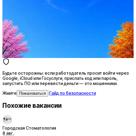
Стратегия поиска с AI: рынки, позиции, вилка, каналы
Резюме под ATS-фильтры
Ежедневный подбор из 600+ источников
AI-адаптация отклика под вакансию
AI генерация сопроводительных писем
4 990 ₽/мес
Купить доступ
Будьте осторожны: если работодатель просит войти через
Google, iCloud или Госуслуги, прислать код или пароль,
запустить ПО или перевести деньги — это мошенники.
Жмите
·
Гайд по безопасности
Пожаловаться
Похожие вакансии
Городская Стоматология
8 авг.