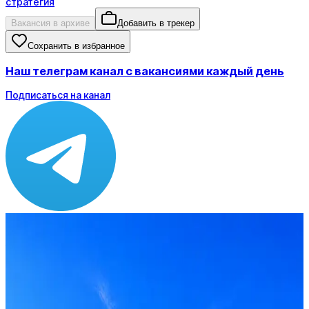
стратегия
Вакансия в архиве
Добавить в трекер
Сохранить в избранное
Наш телеграм канал с вакансиями каждый день
Подписаться на канал
Зарплата
от 400 000 до 400 000 ₽
Локация
Москва
Опыт
C-level
Вакансия в архиве