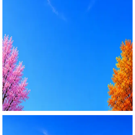
Оффер быстрее с Эйч
Стратегия поиска с AI: рынки, позиции, вилка, каналы
Резюме под ATS-фильтры
Ежедневный подбор из 600+ источников
AI-адаптация отклика под вакансию
AI генерация сопроводительных писем
4 990 ₽/мес
Купить доступ
Будьте осторожны: если работодатель просит войти через
Google, iCloud или Госуслуги, прислать код или пароль,
запустить ПО или перевести деньги — это мошенники.
Жмите
·
Гайд по безопасности
Пожаловаться
Оффер быстрее с Эйч