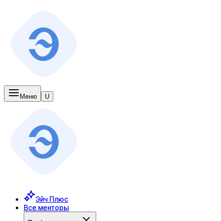
Меню
U
Эйч Плюс
Все менторы