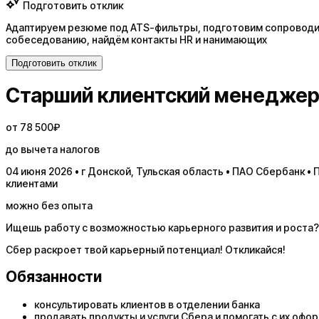
Подготовить отклик
Адаптируем резюме под ATS-фильтры, подготовим сопроводит
собеседованию, найдём контакты HR и нанимающих
Подготовить отклик
Старший клиентский менедже
от 78 500₽
до вычета налогов
04 июня 2026 • г Донской, Тульская область • ПАО Сбербанк 
клиентами
можно без опыта
Ищешь работу с возможностью карьерного развития и роста?
Сбер раскроет твой карьерный потенциал! Откликайся!
Обязанности
консультировать клиентов в отделении банка
продавать продукты и услуги Сбера и помогать с их оф