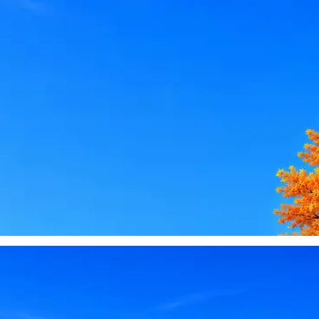
le, iCloud или Госуслуги, прислать код или пароль, запустить 