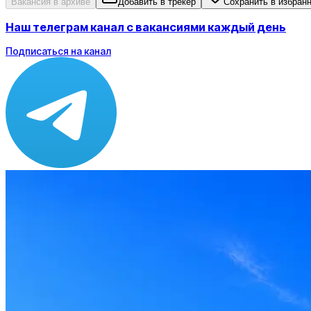
Вакансия в архиве
Добавить в трекер
Сохранить в избран
Наш телеграм канал с вакансиями каждый день
Подписаться на канал
Зарплата
по рынку ≈ 76 883 ₽
Локация
Донской
Формат
Офис
Опыт
Junior, Middle
Вакансия в архиве
Оффер быстрее с Эйч