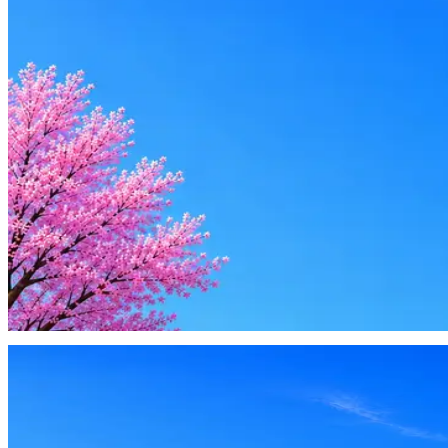
Стратегия поиска с AI: рынки, позиции, вилка, каналы
Резюме под ATS-фильтры
Ежедневный подбор из 600+ источников
AI-адаптация отклика под вакансию
AI генерация сопроводительных писем
4 990 ₽/мес
Купить доступ
Будьте осторожны: если работодатель просит войти через Goog
деньги — это мошенники.
Жмите
·
Гайд по безопасности
Пожаловаться
Оффер быстрее с Эйч
Стратегия поиска с AI: рынки, позиции, вилка, каналы