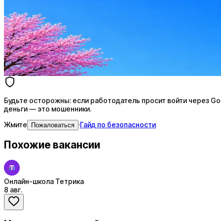
Резюме под ATS-фильтры
Ежедневный подбор из 600+ источников
AI-адаптация отклика под вакансию
AI генерация сопроводительных писем
4 990 ₽/мес
Купить доступ
Будьте осторожны: если работодатель просит войти через Goog
деньги — это мошенники.
Жмите
·
Гайд по безопасности
Пожаловаться
Похожие вакансии
Онлайн-школа Тетрика
8 авг.