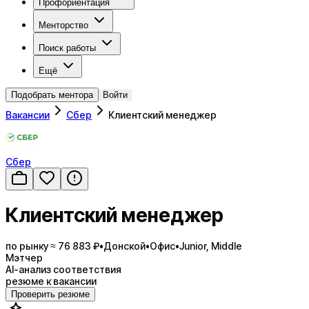
Профориентация
Менторство
Поиск работы
Ещё
Подобрать ментора
Войти
Вакансии
Сбер
Клиентский менеджер
Сбер
Клиентский менеджер
по рынку ≈ 76 883 ₽
•
Донской
•
Офис
•
Junior, Middle
Мэтчер
AI-анализ соответствия
резюме к вакансии
Проверить резюме