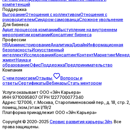
компетенций
Поддержка
Выгорание
Отношения с коллективом
Отношения с
руководителем
Синдром самозванца
Сложное увольнение
Для бизнеса
Аудит процессов компании
Выступление на внутреннем
мероприятии компании
Консалтинг бизнеса
Профессии
HR
Администрирование
Аналитика
Дизайн
Информационная
безопасность
Искусственный
интеллект
Исследования
Консалтинг
Контент
Маркетинг
Менед
жмент
Наука и
образование
Офис
Поддержка
Предпринимательство
Компания
С чем помогаем
Отзывы
Вопросы и
ответы
Сертификаты
Вебинары
Стать ментором
Услуги оказывает
ООО «Эйч Карьера»
ИНН
9710095807
ОГРН
1227700077340
Адрес:
127006, г. Москва, Старопименовский пер., д. 18, стр. 2,
помещ./ком./этаж I/19/2
Платформа принадлежит
ООО «Эйч Карьера»
Copyright © 2020-2025
Сервис развития карьеры Эйч
. Все
права защищены.