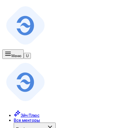
Меню
U
Эйч Плюс
Все менторы