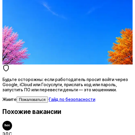
Стратегия поиска с AI: рынки, позиции, вилка, каналы
Резюме под ATS-фильтры
Ежедневный подбор из 600+ источников
AI-адаптация отклика под вакансию
AI генерация сопроводительных писем
4 990 ₽/мес
Купить доступ
Будьте осторожны: если работодатель просит войти через
Google, iCloud или Госуслуги, прислать код или пароль,
запустить ПО или перевести деньги — это мошенники.
Жмите
·
Гайд по безопасности
Пожаловаться
Похожие вакансии
ЭДС