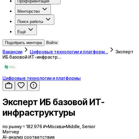
Профориентация
Менторство
Поиск работы
Ещё
Подобрать ментора
Войти
Вакансии
Цифровые технологии и платформ…
Эксперт
ИБ базовой ИТ-инфрастр…
Цифровые технологии и платформы
Эксперт ИБ базовой ИТ-
инфраструктуры
по рынку ≈ 182 976 ₽
•
Москва
•
Middle, Senior
Мэтчер
AI-анализ соответствия