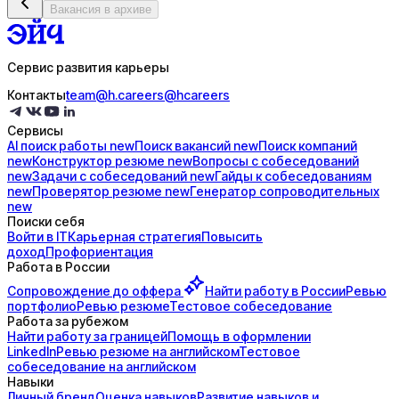
Вакансия в архиве
Сервис развития карьеры
Контакты
team@h.careers
@hcareers
Сервисы
AI поиск
работы
new
Поиск
вакансий
new
Поиск
компаний
new
Конструктор
резюме
new
Вопросы с
собеседований
new
Задачи с
собеседований
new
Гайды к
собеседованиям
new
Проверятор
резюме
new
Генератор
сопроводительных
new
Поиски себя
Войти в IT
Карьерная стратегия
Повысить
доход
Профориентация
Работа в России
Сопровождение до
оффера
Найти работу в России
Ревью
портфолио
Ревью резюме
Тестовое собеседование
Работа за рубежом
Найти работу за границей
Помощь в оформлении
LinkedIn
Ревью резюме на английском
Тестовое
собеседование на английском
Навыки
Личный бренд
Оценка навыков
Развитие навыков и