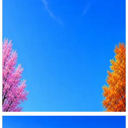
Оффер быстрее с Эйч
Стратегия поиска с AI: рынки, позиции, вилка, каналы
Резюме под ATS-фильтры
Ежедневный подбор из 600+ источников
AI-адаптация отклика под вакансию
AI генерация сопроводительных писем
4 990 ₽/мес
Купить доступ
Будьте осторожны: если работодатель просит войти через
Google, iCloud или Госуслуги, прислать код или пароль,
запустить ПО или перевести деньги — это мошенники.
Жмите
·
Гайд по безопасности
Пожаловаться
Оффер быстрее с Эйч