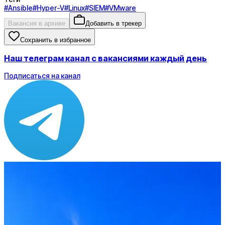
#
Ansible
#
Hyper-V
#
Linux
#
SIEM
#
VMware
Вакансия в архиве
Добавить в трекер
Сохранить в избранное
Наш телеграм канал с вакансиями каждый день
Подписаться на канал
Зарплата
по рынку ≈ 182 976 ₽
Локация
Москва
Опыт
Middle, Senior
Вакансия в архиве