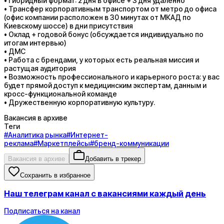
• Гибридный формат: 2 дня в офисе + 3 дня удалённо
• Трансфер корпоративным транспортом от метро до офиса
(офис компании расположен в 30 минутах от МКАД по
Киевскому шоссе) в дни присутствия
• Оклад + годовой бонус (обсуждается индивидуально по
итогам интервью)
• ДМС
• Работа с брендами, у которых есть реальная миссия и
растущая аудитория
• Возможность профессионального и карьерного роста: у вас
будет прямой доступ к медицинским экспертам, данным и
кросс-функциональной команде
• Дружественную корпоративную культуру.
Вакансия в архиве
Теги
#
Аналитика рынка
#
Интернет-
реклама
#
Маркетплейсы
#
бренд-коммуникации
Вакансия в архиве
Добавить в трекер
Сохранить в избранное
Наш телеграм канал с вакансиями каждый день
Подписаться на канал