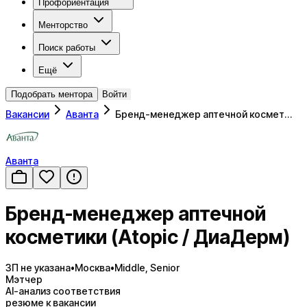
Профориентация
Менторство
Поиск работы
Ещё
Подобрать ментора
Войти
Вакансии
Аванта
Бренд-менеджер аптечной космет…
Аванта
Бренд-менеджер аптечной
косметики (Atopic / ДиаДерм)
ЗП не указана
•
Москва
•
Middle, Senior
Мэтчер
AI-анализ соответствия
резюме к вакансии