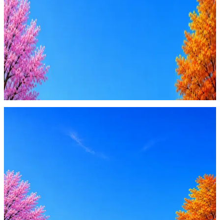
AI генерация сопроводительных писем
4 990 ₽/мес
Купить доступ
Будьте осторожны: если работодатель просит войти через
Google, iCloud или Госуслуги, прислать код или пароль,
запустить ПО или перевести деньги — это мошенники.
Жмите
·
Гайд по безопасности
Пожаловаться
Оффер быстрее с Эйч
Стратегия поиска с AI: рынки, позиции, вилка, каналы
Резюме под ATS-фильтры
Ежедневный подбор из 600+ источников
AI-адаптация отклика под вакансию
AI генерация сопроводительных писем
4 990 ₽/мес