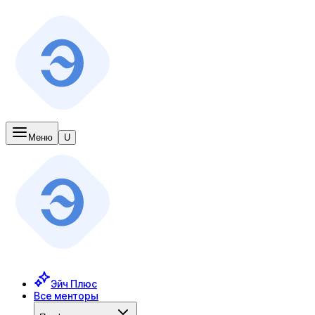
Меню
U
Эйч Плюс
Все менторы