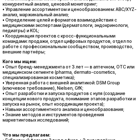
конкурентный анализ, ценовой мониторинг;
• Управление ассортиментом и ценообразованием: ABC/XYZ-
анализ, маржинальный анализ;
• Определение целей и форматов взаимодействия с
медицинскими экспертами (дерматологи, эндокринологи,
педиатры) и KOL;
• Координация проектов с кросс-функциональными
командами: продажи, отдел цифровых продуктов, отдел по
работе с профессиональным сообществом, производство,
внешние партнёры;
Кого мы ищем:
• Опыт бренд-менеджмента от 3 лет — в аптечном, OTC или
медицинском сегменте (pharma, dermato-cosmetics,
специализированная косметика);
• Уверенная работа с внешней аналитикой: DSM Group
(ключевое требование), Nielsen, GfK;
• Опыт разработки и запуска продуктов с нуля (создание
концепции нового продукта, понимание этапов разработки и
запуска на рынок, опыт координации проекта);
• Навыки ассортиментного анализа и ценообразования;
• Знание методов и инструментов проведения
маркетинговых исследований;
Что мы предлагаем: