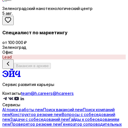
Зеленоградский нанотехнологический центр
5 авг.
Специалист по маркетингу
от 100 000 ₽
Зеленоград
Офис
Lead
Вакансия в архиве
Сервис развития карьеры
Контакты
team@h.careers
@hcareers
Сервисы
AI поиск
работы
new
Поиск
вакансий
new
Поиск
компаний
new
Конструктор
резюме
new
Вопросы с
собеседований
new
Задачи с
собеседований
new
Гайды к
собеседованиям
new
Проверятор
резюме
new
Генератор
сопроводительных