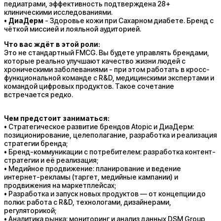
педиатрами, эффективность подтверждена 28+
клиническими исследованиями.
•
ДиаДерм
- Здоровье кожи при Сахарном диабете. Бренд с
чёткой миссией и лояльной аудиторией.
Что вас ждёт в этой роли:
Это не стандартный FMCG. Вы будете управлять брендами,
которые реально улучшают качество жизни людей с
хроническими заболеваниями - при этом работать в кросс-
функциональной команде с R&D, медицинскими экспертами и
командой цифровых продуктов. Такое сочетание
встречается редко.
Чем предстоит заниматься:
• Стратегическое развитие брендов Atopic и ДиаДерм:
позиционирование, целеполагание, разработка и реализация
стратегии бренда;
• Бренд-коммуникации с потребителем: разработка контент-
стратегии и её реализация;
• Медийное продвижение: планирование и ведение
интернет-рекламы (таргет, медийные кампании) и
продвижения на маркетплейсах;
• Разработка и запуск новых продуктов — от концепции до
полки: работа с R&D, технологами, дизайнерами,
регуляторикой;
• Аналитика рынка: мониторинг и анализ данных DSM Group,