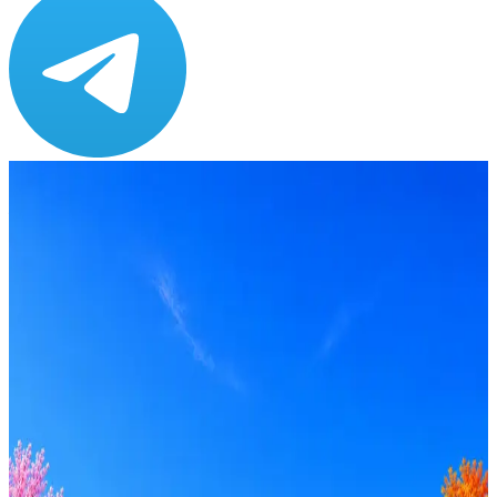
Зарплата
ЗП не указана
Локация
Москва
Опыт
Middle, Senior
Вакансия в архиве
Оффер быстрее с Эйч
Стратегия поиска с AI: рынки, позиции, вилка, каналы
Резюме под ATS-фильтры
Ежедневный подбор из 600+ источников
AI-адаптация отклика под вакансию