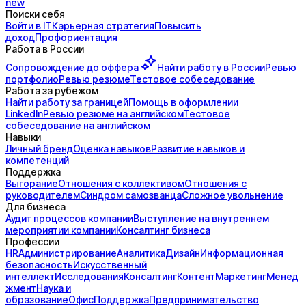
new
Поиски себя
Войти в IT
Карьерная стратегия
Повысить
доход
Профориентация
Работа в России
Сопровождение до
оффера
Найти работу в России
Ревью
портфолио
Ревью резюме
Тестовое собеседование
Работа за рубежом
Найти работу за границей
Помощь в оформлении
LinkedIn
Ревью резюме на английском
Тестовое
собеседование на английском
Навыки
Личный бренд
Оценка навыков
Развитие навыков и
компетенций
Поддержка
Выгорание
Отношения с коллективом
Отношения с
руководителем
Синдром самозванца
Сложное увольнение
Для бизнеса
Аудит процессов компании
Выступление на внутреннем
мероприятии компании
Консалтинг бизнеса
Профессии
HR
Администрирование
Аналитика
Дизайн
Информационная
безопасность
Искусственный
интеллект
Исследования
Консалтинг
Контент
Маркетинг
Менед
жмент
Наука и
образование
Офис
Поддержка
Предпринимательство