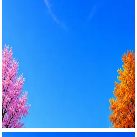
Junior, Middle
Вакансия в архиве
Оффер быстрее с Эйч
Стратегия поиска с AI: рынки, позиции, вилка, каналы
Резюме под ATS-фильтры
Ежедневный подбор из 600+ источников
AI-адаптация отклика под вакансию
AI генерация сопроводительных писем
4 990 ₽/мес
Купить доступ
Будьте осторожны: если работодатель просит войти через
Google, iCloud или Госуслуги, прислать код или пароль,
запустить ПО или перевести деньги — это мошенники.
Жмите
·
Гайд по безопасности
Пожаловаться