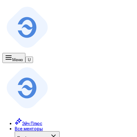
Меню
U
Эйч Плюс
Все менторы