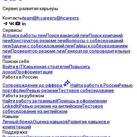
Сервис развития карьеры
Контакты
team@h.careers
@hcareers
Сервисы
AI поиск
работы
new
Поиск
вакансий
new
Поиск
компаний
new
Конструктор
резюме
new
Вопросы с
собеседований
new
Задачи с
собеседований
new
Гайды к
собеседованиям
new
Проверятор
резюме
new
Генератор
сопроводительных
new
Поиски себя
Войти в IT
Карьерная стратегия
Повысить
доход
Профориентация
Работа в России
Сопровождение до
оффера
Найти работу в России
Ревью
портфолио
Ревью резюме
Тестовое собеседование
Работа за рубежом
Найти работу за границей
Помощь в оформлении
LinkedIn
Ревью резюме на английском
Тестовое
собеседование на английском
Навыки
Личный бренд
Оценка навыков
Развитие навыков и
компетенций
Поддержка