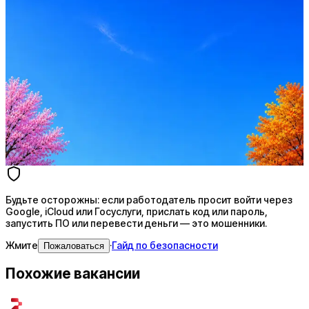
Оффер быстрее с Эйч
Стратегия поиска с AI: рынки, позиции, вилка, каналы
Резюме под ATS-фильтры
Ежедневный подбор из 600+ источников
AI-адаптация отклика под вакансию
AI генерация сопроводительных писем
4 990 ₽/мес
Купить доступ
Будьте осторожны: если работодатель просит войти через
Google, iCloud или Госуслуги, прислать код или пароль,
запустить ПО или перевести деньги — это мошенники.
Жмите
·
Гайд по безопасности
Пожаловаться
Похожие вакансии