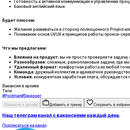
Готовность к активной коммуникации и управлению проц
Базовый английский язык.
Будет плюсом:
Желание развиваться в сторону полноценного Project или
Понимание основ UI/UX и принципов работы прокси-серв
Что мы предлагаем:
Влияние на продукт:
вы не просто проверяете задачи, в
Разнообразие:
сложные, разноплановые задачи, где мо
Удаленный формат:
комфортная работа из любой точк
Команда:
дружный коллектив и адекватное руководство
Условия:
конкурентная заработная плата, обсуждается п
Вакансия в архиве
Теги
#
Postman
#
Swagger
Вакансия в архиве
Добавить в трекер
Сохранить в избран
Наш телеграм канал с вакансиями каждый день
Подписаться на канал