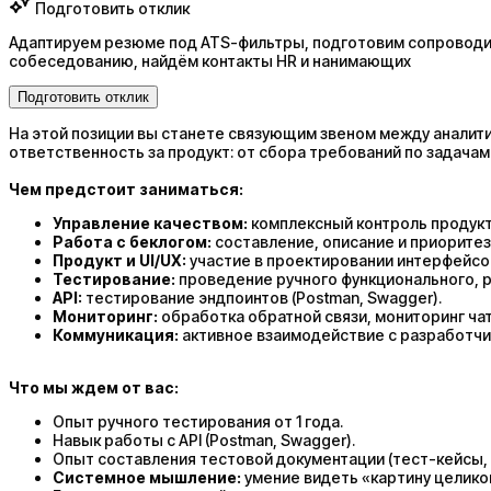
Подготовить отклик
Адаптируем резюме под ATS-фильтры, подготовим сопроводит
собеседованию, найдём контакты HR и нанимающих
Подготовить отклик
На этой позиции вы станете связующим звеном между аналити
ответственность за продукт: от сбора требований по задачам
Чем предстоит заниматься:
Управление качеством:
комплексный контроль продукт
Работа с беклогом:
составление, описание и приоритез
Продукт и UI/UX:
участие в проектировании интерфейсов
Тестирование:
проведение ручного функционального, р
API:
тестирование эндпоинтов (Postman, Swagger).
Мониторинг:
обработка обратной связи, мониторинг ча
Коммуникация:
активное взаимодействие с разработчи
Что мы ждем от вас:
Опыт ручного тестирования от 1 года.
Навык работы с API (Postman, Swagger).
Опыт составления тестовой документации (тест-кейсы, 
Системное мышление:
умение видеть «картину целико