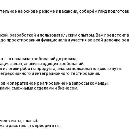
ельное на основе резюме и вакансии, соберём гайд подготовк
кой, разработкой и пользовательским опытом. Вам предстоит в
 до проектирования функционала и участия во всей цепочке реа
а — от анализа требований до релиза.
ация задач, анализ входящих требований.
 и логики работы продукта, анализ пользовательского пути.
егрессионного и интеграционного тестирования.
тов и оперативное реагирование на запросы команды.
ками, смежными отделами и бизнесом.
чек-листы, планы).
м» и расставлять приоритеты.