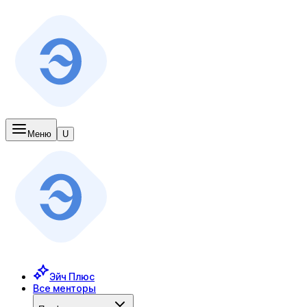
Меню
U
Эйч Плюс
Все менторы