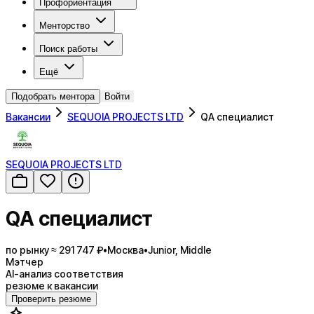
Профориентация
Менторство
Поиск работы
Ещё
Подобрать ментора
Войти
Вакансии
SEQUOIA PROJECTS LTD
QA специалист
SEQUOIA PROJECTS LTD
QA специалист
по рынку ≈ 291 747 ₽
•
Москва
•
Junior, Middle
Мэтчер
AI-анализ соответствия
резюме к вакансии
Проверить резюме