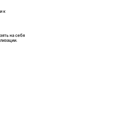
и к
зять на себя
лизации.