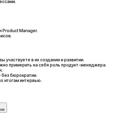
ессами.
 Product Manager.
исов.
ы участвуете в их создании и развитии.
жно примерить на себя роль продукт-менеджера.
и.
 без бюрократии.
о итогам интервью.
ное