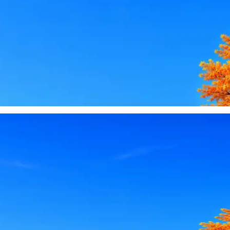
le, iCloud или Госуслуги, прислать код или пароль, запустить 