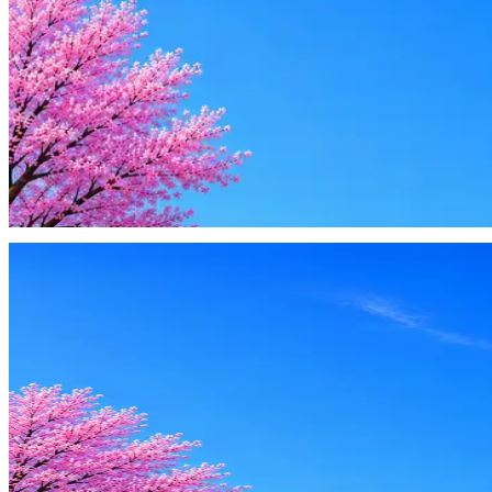
AI генерация сопроводительных писем
4 990 ₽/мес
Купить доступ
Будьте осторожны: если работодатель просит войти через Goog
деньги — это мошенники.
Жмите
·
Гайд по безопасности
Пожаловаться
Оффер быстрее с Эйч
Стратегия поиска с AI: рынки, позиции, вилка, каналы
Резюме под ATS-фильтры
Ежедневный подбор из 600+ источников
AI-адаптация отклика под вакансию
AI генерация сопроводительных писем
4 990 ₽/мес