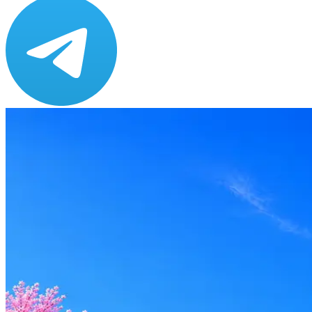
Зарплата
по рынку ≈ 291 747 ₽
Локация
Москва
Опыт
Junior, Middle
Вакансия в архиве
Оффер быстрее с Эйч
Стратегия поиска с AI: рынки, позиции, вилка, каналы
Резюме под ATS-фильтры
Ежедневный подбор из 600+ источников
AI-адаптация отклика под вакансию