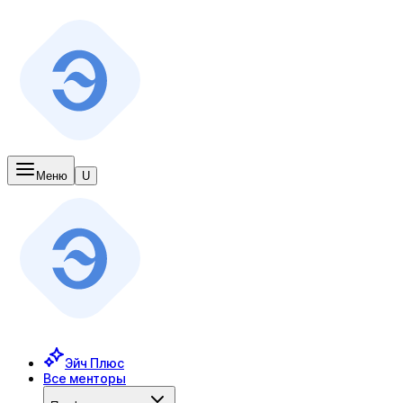
Меню
U
Эйч Плюс
Все менторы