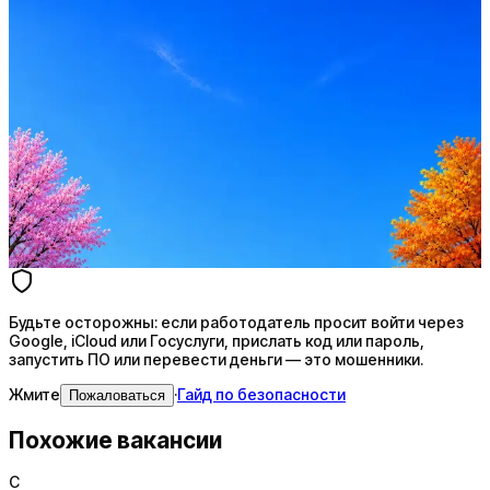
Оффер быстрее с Эйч
Стратегия поиска с AI: рынки, позиции, вилка, каналы
Резюме под ATS-фильтры
Ежедневный подбор из 600+ источников
AI-адаптация отклика под вакансию
AI генерация сопроводительных писем
4 990 ₽/мес
Купить доступ
Будьте осторожны: если работодатель просит войти через
Google, iCloud или Госуслуги, прислать код или пароль,
запустить ПО или перевести деньги — это мошенники.
Жмите
·
Гайд по безопасности
Пожаловаться
Похожие вакансии
С