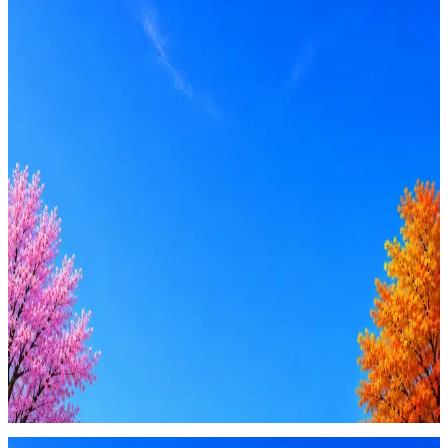
Senior
Вакансия в архиве
Оффер быстрее с Эйч
Стратегия поиска с AI: рынки, позиции, вилка, каналы
Резюме под ATS-фильтры
Ежедневный подбор из 600+ источников
AI-адаптация отклика под вакансию
AI генерация сопроводительных писем
4 990 ₽/мес
Купить доступ
Будьте осторожны: если работодатель просит войти через
Google, iCloud или Госуслуги, прислать код или пароль,
запустить ПО или перевести деньги — это мошенники.
Жмите
·
Гайд по безопасности
Пожаловаться