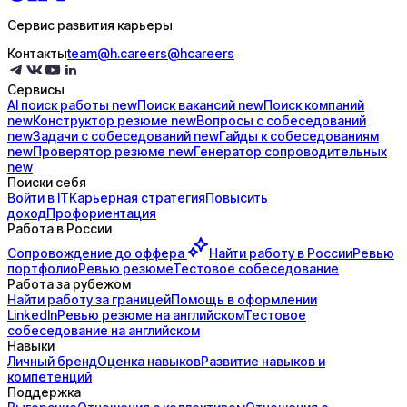
Сервис развития карьеры
Контакты
team@h.careers
@hcareers
Сервисы
AI поиск
работы
new
Поиск
вакансий
new
Поиск
компаний
new
Конструктор
резюме
new
Вопросы с
собеседований
new
Задачи с
собеседований
new
Гайды к
собеседованиям
new
Проверятор
резюме
new
Генератор
сопроводительных
new
Поиски себя
Войти в IT
Карьерная стратегия
Повысить
доход
Профориентация
Работа в России
Сопровождение до
оффера
Найти работу в России
Ревью
портфолио
Ревью резюме
Тестовое собеседование
Работа за рубежом
Найти работу за границей
Помощь в оформлении
LinkedIn
Ревью резюме на английском
Тестовое
собеседование на английском
Навыки
Личный бренд
Оценка навыков
Развитие навыков и
компетенций
Поддержка