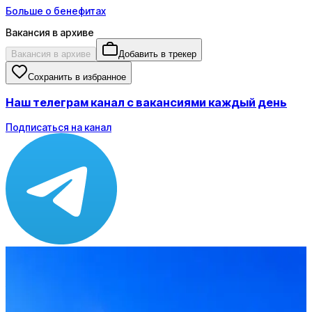
Больше о бенефитах
Вакансия в архиве
Вакансия в архиве
Добавить в трекер
Сохранить в избранное
Наш телеграм канал с вакансиями каждый день
Подписаться на канал
Зарплата
по рынку ≈ 103 750 ₽
Локация
Москва
Опыт