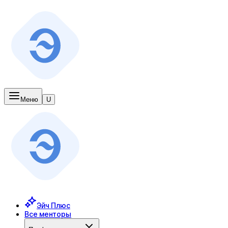
Меню
U
Эйч Плюс
Все менторы