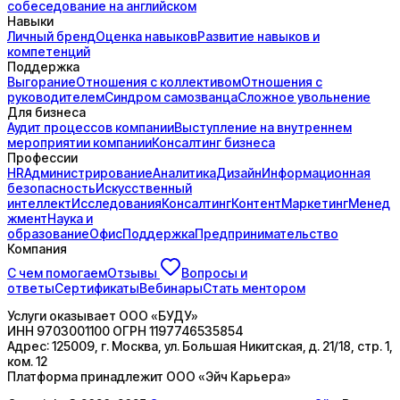
собеседование на английском
Навыки
Личный бренд
Оценка навыков
Развитие навыков и
компетенций
Поддержка
Выгорание
Отношения с коллективом
Отношения с
руководителем
Синдром самозванца
Сложное увольнение
Для бизнеса
Аудит процессов компании
Выступление на внутреннем
мероприятии компании
Консалтинг бизнеса
Профессии
HR
Администрирование
Аналитика
Дизайн
Информационная
безопасность
Искусственный
интеллект
Исследования
Консалтинг
Контент
Маркетинг
Менед
жмент
Наука и
образование
Офис
Поддержка
Предпринимательство
Компания
С чем помогаем
Отзывы
Вопросы и
ответы
Сертификаты
Вебинары
Стать ментором
Услуги оказывает
ООО «БУДУ»
ИНН
9703001100
ОГРН
1197746535854
Адрес:
125009, г. Москва, ул. Большая Никитская, д. 21/18, стр. 1,
ком. 12
Платформа принадлежит
ООО «Эйч Карьера»