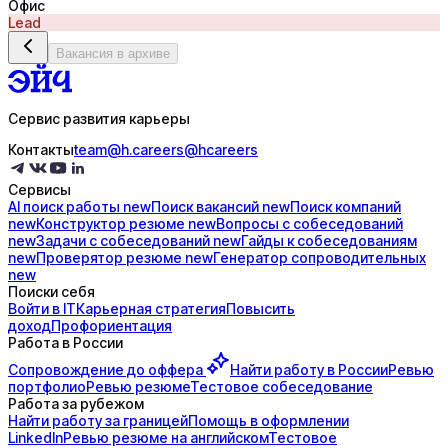
Офис
Lead
Вакансия в архиве
Сервис развития карьеры
Контакты
team@h.careers
@hcareers
Сервисы
AI поиск
работы
new
Поиск
вакансий
new
Поиск
компаний
new
Конструктор
резюме
new
Вопросы с
собеседований
new
Задачи с
собеседований
new
Гайды к
собеседованиям
new
Проверятор
резюме
new
Генератор
сопроводительных
new
Поиски себя
Войти в IT
Карьерная стратегия
Повысить
доход
Профориентация
Работа в России
Сопровождение до
оффера
Найти работу в России
Ревью
портфолио
Ревью резюме
Тестовое собеседование
Работа за рубежом
Найти работу за границей
Помощь в оформлении
LinkedIn
Ревью резюме на английском
Тестовое