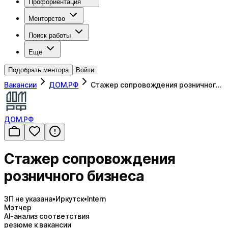
Профориентация
Менторство
Поиск работы
Ещё
Подобрать ментора
Войти
Вакансии
ДОМ.РФ
Стажер сопровождения розничног…
ДОМ.РФ
Стажер сопровождения
розничного бизнеса
ЗП не указана
•
Иркутск
•
Intern
Мэтчер
AI-анализ соответствия
резюме к вакансии