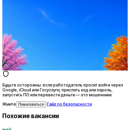
Оффер быстрее с Эйч
Стратегия поиска с AI: рынки, позиции, вилка, каналы
Резюме под ATS-фильтры
Ежедневный подбор из 600+ источников
AI-адаптация отклика под вакансию
AI генерация сопроводительных писем
4 990 ₽/мес
Купить доступ
Будьте осторожны: если работодатель просит войти через
Google, iCloud или Госуслуги, прислать код или пароль,
запустить ПО или перевести деньги — это мошенники.
Жмите
·
Гайд по безопасности
Пожаловаться
Похожие вакансии