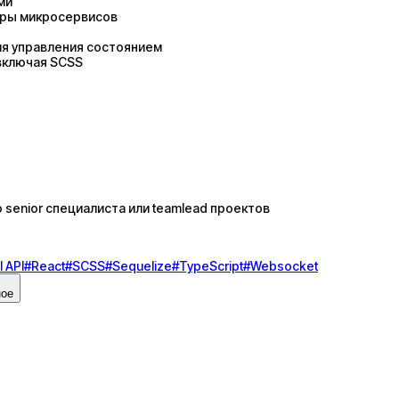
ми
уры микросервисов
ля управления состоянием
включая SCSS
senior специалиста или teamlead проектов
 API
#
React
#
SCSS
#
Sequelize
#
TypeScript
#
Websocket
ное