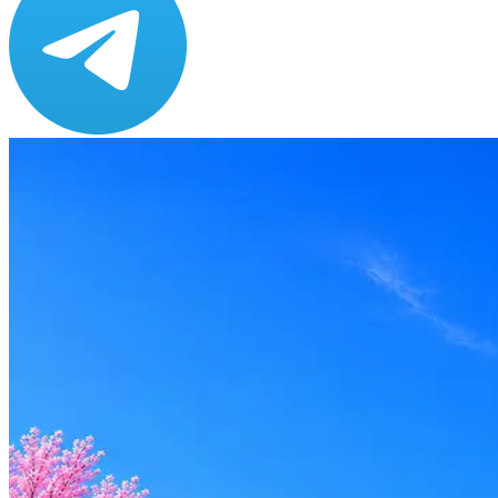
Зарплата
от 120 000 до 200 000 ₽
Локация
Москва
Формат
Гибрид
Опыт
Middle
Вакансия в архиве
Оффер быстрее с Эйч
Стратегия поиска с AI: рынки, позиции, вилка, каналы
Резюме под ATS-фильтры
Ежедневный подбор из 600+ источников
AI-адаптация отклика под вакансию