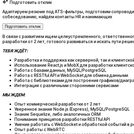
Подготовить отклик
Адаптируем резюме под ATS-фильтры, подготовим сопроводит
собеседованию, найдём контакты HR и нанимающих
Подготовить отклик
В связи с развитием ищем целеустремленного, ответственно
разработки от 2 лет, готового развиваться и искать пути реш
ТЕБЯ ЖДЁТ:
Разработка и поддержка как серверной, так и клиентско
Использование React.js и MobX для разработки клиентск
Работа с базами данных, MySQL/PostgreSQL
Работа с RESTful API и WebSocket для обмена данными
Работа с библиотеками для построения графиков/диагр
Интеграция с различными сторонними сервисами
МЫ ЖДЕМ
:
Опыт коммерческой разработки от 2 лет
Уверенное знание Node.js (Express), MySQL/PostgreSQL
Знание Sequelize, либо аналогичных ORM
Понимание принципов разработки RESTful API
Умение работать с WebSocket и обработкой событий в 
Опыт работы с WebRTC