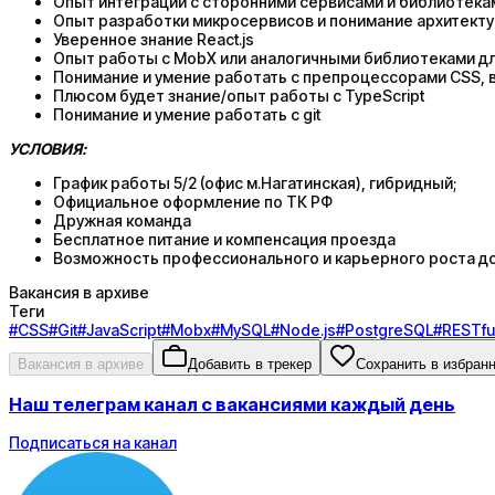
Опыт интеграции с сторонними сервисами и библиотека
Опыт разработки микросервисов и понимание архитект
Уверенное знание React.js
Опыт работы с MobX или аналогичными библиотеками д
Понимание и умение работать с препроцессорами CSS, 
Плюсом будет знание/опыт работы с TypeScript
Понимание и умение работать с git
УСЛОВИЯ:
График работы 5/2 (офис м.Нагатинская), гибридный;
Официальное оформление по ТК РФ
Дружная команда
Бесплатное питание и компенсация проезда
Возможность профессионального и карьерного роста до 
Вакансия в архиве
Теги
#
CSS
#
Git
#
JavaScript
#
Mobx
#
MySQL
#
Node.js
#
PostgreSQL
#
RESTful
Вакансия в архиве
Добавить в трекер
Сохранить в избран
Наш телеграм канал с вакансиями каждый день
Подписаться на канал