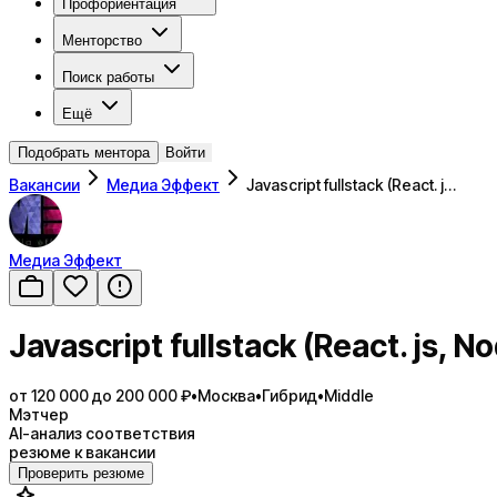
Профориентация
Менторство
Поиск работы
Ещё
Подобрать ментора
Войти
Вакансии
Медиа Эффект
Javascript fullstack (React. j…
Медиа Эффект
Javascript fullstack (React. js, N
от 120 000 до 200 000 ₽
•
Москва
•
Гибрид
•
Middle
Мэтчер
AI-анализ соответствия
резюме к вакансии
Проверить резюме