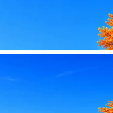
le, iCloud или Госуслуги, прислать код или пароль, запустить 