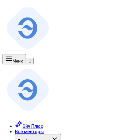
Меню
U
Эйч Плюс
Все менторы