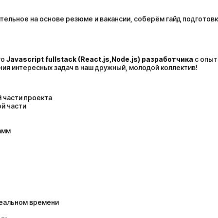
ельное на основе резюме и вакансии, соберём гайд подготовк
го
Javascript
fullstack (
React
.
js
,
Node
.
js
)
разработчика
c опыт
ения интересных задач в наш дружный, молодой коллектив!
й части проекта
ой части
амм
реальном времени