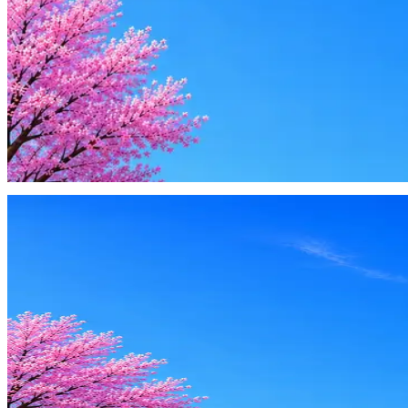
AI генерация сопроводительных писем
4 990 ₽/мес
Купить доступ
Будьте осторожны: если работодатель просит войти через Goog
деньги — это мошенники.
Жмите
·
Гайд по безопасности
Пожаловаться
Оффер быстрее с Эйч
Стратегия поиска с AI: рынки, позиции, вилка, каналы
Резюме под ATS-фильтры
Ежедневный подбор из 600+ источников
AI-адаптация отклика под вакансию
AI генерация сопроводительных писем
4 990 ₽/мес