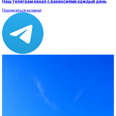
Наш телеграм канал с вакансиями каждый день
Подписаться на канал
Зарплата
по рынку ≈ 207 187 ₽
Локация
Москва
Опыт
Middle
Вакансия в архиве
Оффер быстрее с Эйч
Стратегия поиска с AI: рынки, позиции, вилка, каналы