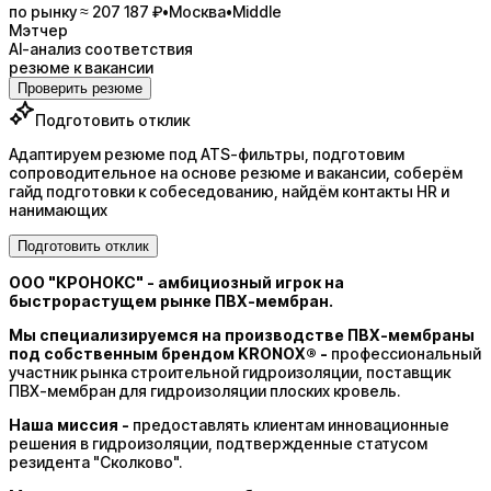
по рынку ≈ 207 187 ₽
•
Москва
•
Middle
Мэтчер
AI-анализ соответствия
резюме к вакансии
Проверить резюме
Подготовить отклик
Адаптируем резюме под ATS-фильтры, подготовим
сопроводительное на основе резюме и вакансии, соберём
гайд подготовки к собеседованию, найдём контакты HR и
нанимающих
Подготовить отклик
ООО "КРОНОКС" - амбициозный игрок на
быстрорастущем рынке ПВХ-мембран.
Мы специализируемся на производстве ПВХ-мембраны
под собственным брендом KRONOX® -
профессиональный
участник рынка строительной гидроизоляции, поставщик
ПВХ-мембран для гидроизоляции плоских кровель.
Наша миссия -
предоставлять клиентам инновационные
решения в гидроизоляции, подтвержденные статусом
резидента "Сколково".