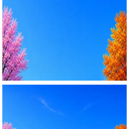
Резюме под ATS-фильтры
Ежедневный подбор из 600+ источников
AI-адаптация отклика под вакансию
AI генерация сопроводительных писем
4 990 ₽/мес
Купить доступ
Будьте осторожны: если работодатель просит войти через
Google, iCloud или Госуслуги, прислать код или пароль,
запустить ПО или перевести деньги — это мошенники.
Жмите
·
Гайд по безопасности
Пожаловаться
Оффер быстрее с Эйч
Стратегия поиска с AI: рынки, позиции, вилка, каналы
Резюме под ATS-фильтры
Ежедневный подбор из 600+ источников