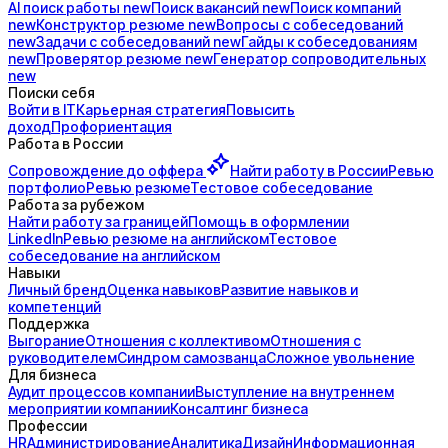
AI поиск
работы
new
Поиск
вакансий
new
Поиск
компаний
new
Конструктор
резюме
new
Вопросы с
собеседований
new
Задачи с
собеседований
new
Гайды к
собеседованиям
new
Проверятор
резюме
new
Генератор
сопроводительных
new
Поиски себя
Войти в IT
Карьерная стратегия
Повысить
доход
Профориентация
Работа в России
Сопровождение до
оффера
Найти работу в России
Ревью
портфолио
Ревью резюме
Тестовое собеседование
Работа за рубежом
Найти работу за границей
Помощь в оформлении
LinkedIn
Ревью резюме на английском
Тестовое
собеседование на английском
Навыки
Личный бренд
Оценка навыков
Развитие навыков и
компетенций
Поддержка
Выгорание
Отношения с коллективом
Отношения с
руководителем
Синдром самозванца
Сложное увольнение
Для бизнеса
Аудит процессов компании
Выступление на внутреннем
мероприятии компании
Консалтинг бизнеса
Профессии
HR
Администрирование
Аналитика
Дизайн
Информационная