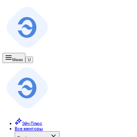
Меню
U
Эйч Плюс
Все менторы