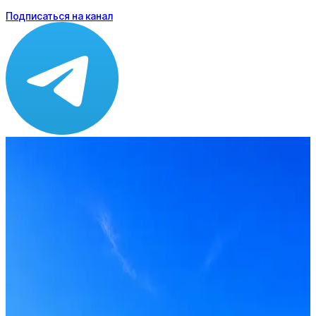
Подписаться на канал
Зарплата
от 110 000 до 120 000 ₽
Локация
Москва
Формат
Офис
Опыт
Middle
Вакансия в архиве
Оффер быстрее с Эйч
Стратегия поиска с AI: рынки, позиции, вилка, каналы