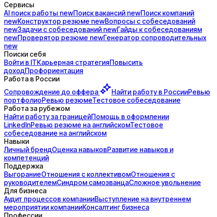
Сервисы
AI поиск
работы
new
Поиск
вакансий
new
Поиск
компаний
new
Конструктор
резюме
new
Вопросы с
собеседований
new
Задачи с
собеседований
new
Гайды к
собеседованиям
new
Проверятор
резюме
new
Генератор
сопроводительных
new
Поиски себя
Войти в IT
Карьерная стратегия
Повысить
доход
Профориентация
Работа в России
Сопровождение до
оффера
Найти работу в России
Ревью
портфолио
Ревью резюме
Тестовое собеседование
Работа за рубежом
Найти работу за границей
Помощь в оформлении
LinkedIn
Ревью резюме на английском
Тестовое
собеседование на английском
Навыки
Личный бренд
Оценка навыков
Развитие навыков и
компетенций
Поддержка
Выгорание
Отношения с коллективом
Отношения с
руководителем
Синдром самозванца
Сложное увольнение
Для бизнеса
Аудит процессов компании
Выступление на внутреннем
мероприятии компании
Консалтинг бизнеса
Профессии