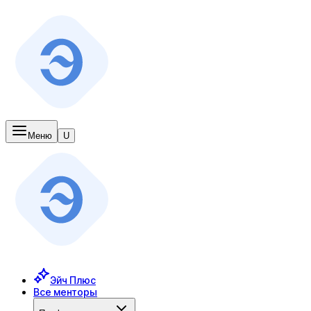
Меню
U
Эйч Плюс
Все менторы