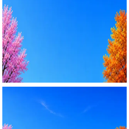
Резюме под ATS-фильтры
Ежедневный подбор из 600+ источников
AI-адаптация отклика под вакансию
AI генерация сопроводительных писем
4 990 ₽/мес
Купить доступ
Будьте осторожны: если работодатель просит войти через
Google, iCloud или Госуслуги, прислать код или пароль,
запустить ПО или перевести деньги — это мошенники.
Жмите
·
Гайд по безопасности
Пожаловаться
Оффер быстрее с Эйч
Стратегия поиска с AI: рынки, позиции, вилка, каналы
Резюме под ATS-фильтры
Ежедневный подбор из 600+ источников