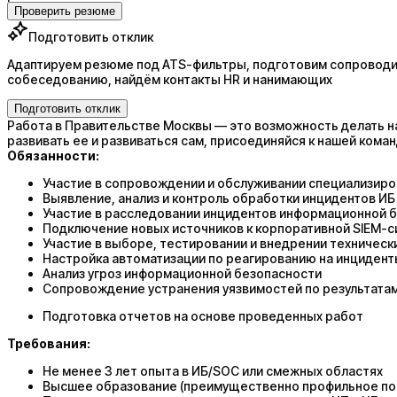
Проверить резюме
Подготовить отклик
Адаптируем резюме под ATS-фильтры, подготовим сопроводит
собеседованию, найдём контакты HR и нанимающих
Подготовить отклик
Работа в Правительстве Москвы — это возможность делать н
развивать ее и развиваться сам, присоединяйся к нашей коман
Обязанности:
Участие в сопровождении и обслуживании специализиров
Выявление, анализ и контроль обработки инцидентов ИБ
Участие в расследовании инцидентов информационной 
Подключение новых источников к корпоративной SIEM-
Участие в выборе, тестировании и внедрении техничес
Настройка автоматизации по реагированию на инциден
Анализ угроз информационной безопасности
Сопровождение устранения уязвимостей по результата
Подготовка отчетов на основе проведенных работ
Требования:
Не менее 3 лет опыта в ИБ/SOC или смежных областях
Высшее образование (преимущественно профильное по 