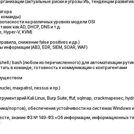
ганизации (актуальные риски и угрозы ИБ, тенденции развития
ратора
 команды)
зопасности на различных уровнях модели OSI
ких как AD, DHCP, DNS и т.д.
, Hyper-V, KVM)
вила, снижение false positives и др.)
 информации (АВЗ, EDR, SIEM, SOAR, WAF)
shell / bash (любом из перечисленного) для автоматизации рути
ать в команде, готовность к коммуникации с контрагентами
имуществом
lei, maxpatrol, nessus и пр.)
тарий Kali Linux, Burp Suite, ffuf, sqlmap, crackmapexec, hydra,
фика/портов), обеспечения устойчивости на системах Windows и
есте, знание ФЗ № 149-ФЗ «Об информации, информационных те
х