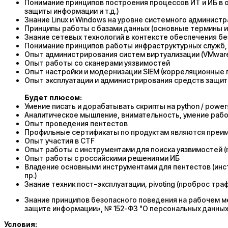
Понимание принципов построения процессов ИТ и ИБ в ор
защиты информации и т.д.)
Знание Linux и Windows на уровне системного админист
Принципы работы с базами данных (основные термины и
Знание сетевых технологий в контексте обеспечения бе
Понимание принципов работы инфраструктурных служб, та
Опыт администрирования систем виртуализации (VMware
Опыт работы со сканерами уязвимостей
Опыт настройки и модернизации SIEM (корреляционные пра
Опыт эксплуатации и администрирования средств защиты
Будет плюсом:
Умение писать и дорабатывать скрипты на python / power
Аналитическое мышление, внимательность, умение работ
Опыт проведения пентестов
Профильные сертификаты по продуктам являются пре
Опыт участия в CTF
Опыт работы с инструментами для поиска уязвимостей (nuc
Опыт работы с российскими решениями ИБ
Владение основными инструментами для пентестов (инструмен
пр.)
Знание техник пост-эксплуатации, pivoting (проброс тра
Знание принципов безопасного поведения на рабочем м
защите информации», № 152-ФЗ "О персональных данны
Условия: