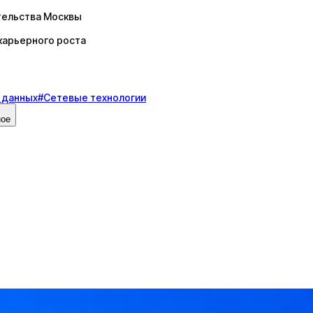
тельства Москвы
карьерного роста
 данных
#
Сетевые технологии
ное