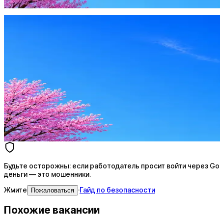
Жмите
·
Гайд по безопасности
Пожаловаться
Оффер быстрее с Эйч
Стратегия поиска с AI: рынки, позиции, вилка, каналы
Резюме под ATS-фильтры
Ежедневный подбор из 600+ источников
AI-адаптация отклика под вакансию
AI генерация сопроводительных писем
4 990 ₽/мес
Купить доступ
Будьте осторожны: если работодатель просит войти через Goog
деньги — это мошенники.
Жмите
·
Гайд по безопасности
Пожаловаться
Похожие вакансии