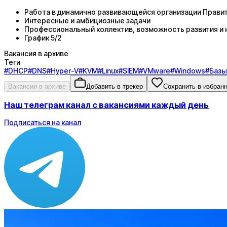
Работа в динамично развивающейся организации Прави
Интересные и амбициозные задачи
Профессиональный коллектив, возможность развития и 
График 5/2
Вакансия в архиве
Теги
#
DHCP
#
DNS
#
Hyper-V
#
KVM
#
Linux
#
SIEM
#
VMware
#
Windows
#
Базы
Вакансия в архиве
Добавить в трекер
Сохранить в избран
Наш телеграм канал с вакансиями каждый день
Подписаться на канал
Зарплата