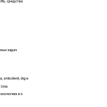
 ИБ, средства
нных задач
 smbclient, dig и
 Unix
хнологиях и о