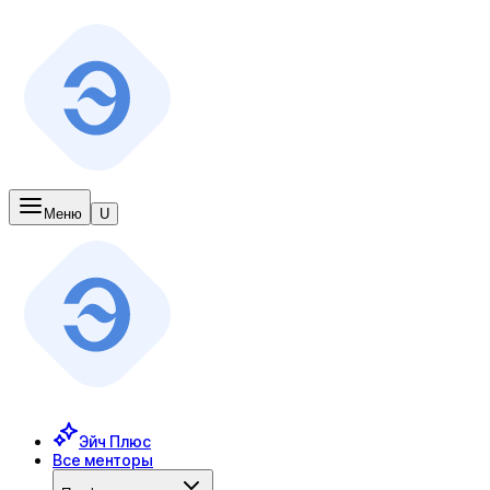
Меню
U
Эйч Плюс
Все менторы