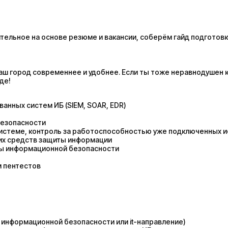
ельное на основе резюме и вакансии, соберём гайд подготовк
аш город современнее и удобнее. Если ты тоже неравнодушен 
де!
анных систем ИБ (SIEM, SOAR, EDR)
безопасности
системе, контроль за работоспособностью уже подключенных 
ких средств защиты информации
ты информационной безопасности
м пентестов
информационной безопасности или it-направление)