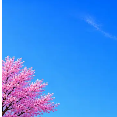
по рынку ≈ 182 976 ₽
Локация
Москва
Опыт
Senior
Вакансия в архиве
Оффер быстрее с Эйч
Стратегия поиска с AI: рынки, позиции, вилка, каналы
Резюме под ATS-фильтры
Ежедневный подбор из 600+ источников
AI-адаптация отклика под вакансию
AI генерация сопроводительных писем
4 990 ₽/мес
Купить доступ
Будьте осторожны: если работодатель просит войти через Goog
деньги — это мошенники.