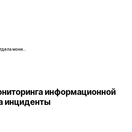
тдела мони…
ониторинга информационной
на инциденты