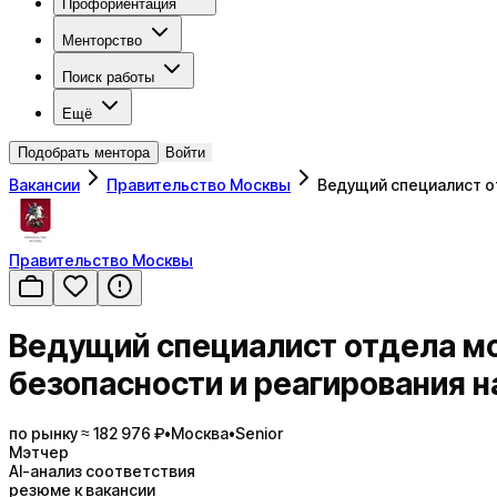
Профориентация
Менторство
Поиск работы
Ещё
Подобрать ментора
Войти
Вакансии
Правительство Москвы
Ведущий специалист о
Правительство Москвы
Ведущий специалист отдела м
безопасности и реагирования 
по рынку ≈ 182 976 ₽
•
Москва
•
Senior
Мэтчер
AI-анализ соответствия
резюме к вакансии