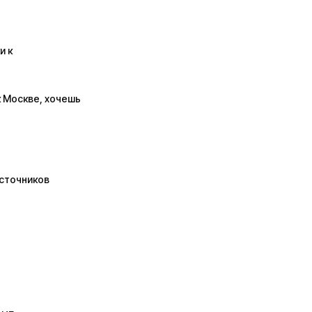
и к
к Москве, хочешь
источников