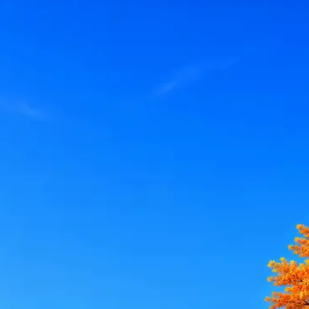
le, iCloud или Госуслуги, прислать код или пароль, запустить 