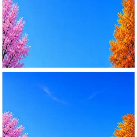
AI генерация сопроводительных писем
4 990 ₽/мес
Купить доступ
Будьте осторожны: если работодатель просит войти через
Google, iCloud или Госуслуги, прислать код или пароль,
запустить ПО или перевести деньги — это мошенники.
Жмите
·
Гайд по безопасности
Пожаловаться
Оффер быстрее с Эйч
Стратегия поиска с AI: рынки, позиции, вилка, каналы
Резюме под ATS-фильтры
Ежедневный подбор из 600+ источников
AI-адаптация отклика под вакансию
AI генерация сопроводительных писем