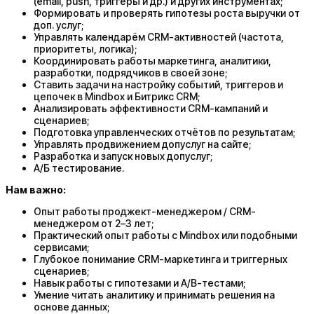
(email, push, триггеры и др.) и других инструментах;
Формировать и проверять гипотезы роста выручки от
доп. услуг;
Управлять календарём CRM-активностей (частота,
приоритеты, логика);
Координировать работы маркетинга, аналитики,
разработки, подрядчиков в своей зоне;
Ставить задачи на настройку событий, триггеров и
цепочек в Mindbox и Битрикс CRM;
Анализировать эффективности CRM-кампаний и
сценариев;
Подготовка управленческих отчётов по результатам;
Управлять продвижением допуслуг на сайте;
Разработка и запуск новых допуслуг;
А/Б тестирование.
Нам важно:
Опыт работы проджект-менеджером / CRM-
менеджером от 2–3 лет;
Практический опыт работы с Mindbox или подобными
сервисами;
Глубокое понимание CRM-маркетинга и триггерных
сценариев;
Навык работы с гипотезами и A/B-тестами;
Умение читать аналитику и принимать решения на
основе данных;