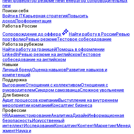
new
Проверятор
резюме
new
Генератор
сопроводительных
new
Поиски себя
Войти в IT
Карьерная стратегия
Повысить
доход
Профориентация
Работа в России
Сопровождение до
оффера
Найти работу в России
Ревью
портфолио
Ревью резюме
Тестовое собеседование
Работа за рубежом
Найти работу за границей
Помощь в оформлении
LinkedIn
Ревью резюме на английском
Тестовое
собеседование на английском
Навыки
Личный бренд
Оценка навыков
Развитие навыков и
компетенций
Поддержка
Выгорание
Отношения с коллективом
Отношения с
руководителем
Синдром самозванца
Сложное увольнение
Для бизнеса
Аудит процессов компании
Выступление на внутреннем
мероприятии компании
Консалтинг бизнеса
Профессии
HR
Администрирование
Аналитика
Дизайн
Информационная
безопасность
Искусственный
интеллект
Исследования
Консалтинг
Контент
Маркетинг
Менед
жмент
Наука и