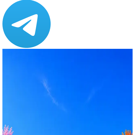
Зарплата
от 90 000 до 120 000 ₽
Локация
Санкт-Петербург
Опыт
Middle
Вакансия в архиве
Оффер быстрее с Эйч
Стратегия поиска с AI: рынки, позиции, вилка, каналы
Резюме под ATS-фильтры
Ежедневный подбор из 600+ источников
AI-адаптация отклика под вакансию