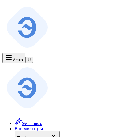
Меню
U
Эйч Плюс
Все менторы