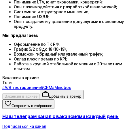
Понимание LTV, юнит экономики, конверсий;
Опыт взаимодействия с разработкой и аналитикой;
Системное и структурное мышление;
Понимание UX/UI;
Опыт создания и управление допуслугами к основному
продукту.
Мы предлагаем:
Оформление по ТК РФ;
График 5/2 с 9 до 18 (10-19);
Возможен гибридный или удаленный график;
Оклад плюс премия по KPI;
Работа в крупной стабильной компании с 20ти летним
опытом.
Вакансия в архиве
Теги
#
A/B тестирование
#
CRM
#
Mindbox
Вакансия в архиве
Добавить в трекер
Сохранить в избранное
Наш телеграм канал с вакансиями каждый день
Подписаться на канал