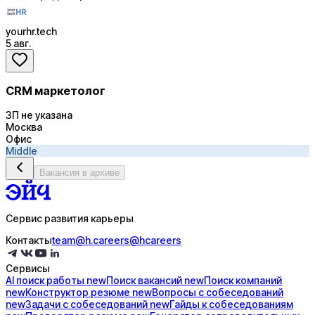
yourhr.tech
5 авг.
CRM маркетолог
ЗП не указана
Москва
Офис
Middle
Вакансия в архиве
Сервис развития карьеры
Контакты
team@h.careers
@hcareers
Сервисы
AI поиск
работы
new
Поиск
вакансий
new
Поиск
компаний
new
Конструктор
резюме
new
Вопросы с
собеседований
new
Задачи с
собеседований
new
Гайды к
собеседованиям