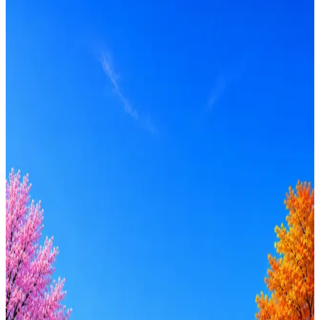
Локация
Москва
Формат
Гибрид
Опыт
Senior
Вакансия в архиве
Оффер быстрее с Эйч
Стратегия поиска с AI: рынки, позиции, вилка, каналы
Резюме под ATS-фильтры
Ежедневный подбор из 600+ источников
AI-адаптация отклика под вакансию
AI генерация сопроводительных писем
4 990 ₽/мес
Купить доступ
Будьте осторожны: если работодатель просит войти через
Google, iCloud или Госуслуги, прислать код или пароль,