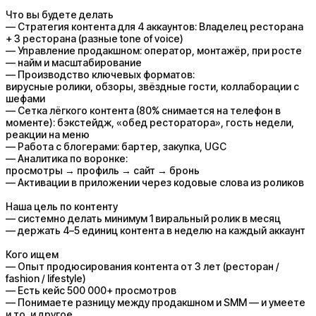
Что вы будете делать
— Стратегия контента для 4 аккаунтов: Владелец ресторана
+ 3 ресторана (разные tone of voice)
— Управление продакшном: оператор, монтажёр, при росте
— найм и масштабирование
— Производство ключевых форматов:
вирусные ролики, обзоры, звёздные гости, коллаборации с
шефами
— Сетка лёгкого контента (80% снимается на телефон в
моменте): бэкстейдж, «обед ресторатора», гость недели,
реакции на меню
— Работа с блогерами: бартер, закупка, UGC
— Аналитика по воронке:
просмотры → профиль → сайт → бронь
— Активации в приложении через кодовые слова из роликов
Наша цель по контенту
— системно делать минимум 1 виральный ролик в месяц
— держать 4–5 единиц контента в неделю на каждый аккаунт
Кого ищем
— Опыт продюсирования контента от 3 лет (ресторан /
fashion / lifestyle)
— Есть кейс 500 000+ просмотров
— Понимаете разницу между продакшном и SMM — и умеете
и то, и другое