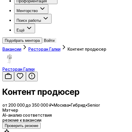
Профориентация
Менторство
Поиск работы
Ещё
Подобрать ментора
Войти
Вакансии
Ресторан Галки
Контент продюсер
Ресторан Галки
Контент продюсер
от 200 000 до 350 000 ₽
•
Москва
•
Гибрид
•
Senior
Мэтчер
AI-анализ соответствия
резюме к вакансии
Проверить резюме