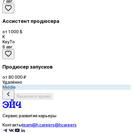
7 авг.
Ассистент продюсера
от 1 000 $
K
KeyTo
6 авг.
Продюсер запусков
от 80 000 ₽
Удалённо
Middle
Вакансия в архиве
Сервис развития карьеры
Контакты
team@h.careers
@hcareers