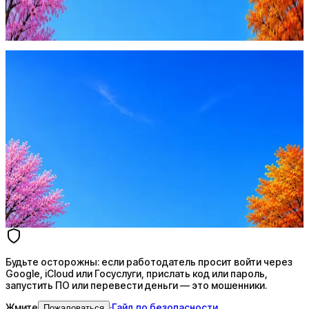
запустить ПО или перевести деньги — это мошенники.
Жмите
·
Гайд по безопасности
Пожаловаться
Оффер быстрее с Эйч
Стратегия поиска с AI: рынки, позиции, вилка, каналы
Резюме под ATS-фильтры
Ежедневный подбор из 600+ источников
AI-адаптация отклика под вакансию
AI генерация сопроводительных писем
4 990 ₽/мес
Купить доступ
Будьте осторожны: если работодатель просит войти через
Google, iCloud или Госуслуги, прислать код или пароль,
запустить ПО или перевести деньги — это мошенники.
Жмите
·
Гайд по безопасности
Пожаловаться