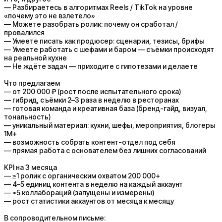
— Разбираетесь в алгоритмах Reels / TikTok на уровне
«почему это не взлетело»
— Можете разобрать ролик: почему он сработал /
провалился
— Умеете писать как продюсер: сценарии, тезисы, брифы
— Умеете работать с шефами и баром — съёмки происходят
на реальной кухне
— Не ждёте задач — приходите с гипотезами и делаете
Что предлагаем
— от 200 000 ₽ (рост после испытательного срока)
— гибрид, съёмки 2–3 раза в неделю в ресторанах
— готовая команда и креативная база (бренд-гайд, визуал,
тональность)
— уникальный материал: кухни, шефы, мероприятия, блогеры
1М+
— возможность собрать контент-отдел под себя
— прямая работа с основателем без лишних согласований
KPI на 3 месяца
— ≥1 ролик с органическим охватом 200 000+
— 4–5 единиц контента в неделю на каждый аккаунт
— ≥5 коллабораций (запущены и измерены)
— рост статистики аккаунтов от месяца к месяцу
В сопроводительном письме: