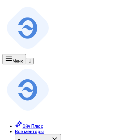
Меню
U
Эйч Плюс
Все менторы