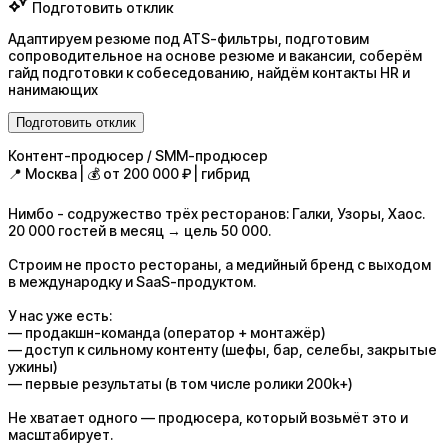
Подготовить отклик
Адаптируем резюме под ATS-фильтры, подготовим
сопроводительное на основе резюме и вакансии, соберём
гайд подготовки к собеседованию, найдём контакты HR и
нанимающих
Подготовить отклик
Контент-продюсер / SMM-продюсер
📍 Москва | 💰 от 200 000 ₽ | гибрид
Нимбо - содружество трёх ресторанов: Галки, Узоры, Хаос.
20 000 гостей в месяц → цель 50 000.
Строим не просто рестораны, а медийный бренд с выходом
в международку и SaaS-продуктом.
У нас уже есть:
— продакшн-команда (оператор + монтажёр)
— доступ к сильному контенту (шефы, бар, селебы, закрытые
ужины)
— первые результаты (в том числе ролики 200k+)
Не хватает одного — продюсера, который возьмёт это и
масштабирует.