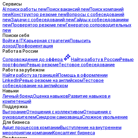
Сервисы
AI поиск
работы
new
Поиск
вакансий
new
Поиск
компаний
new
Конструктор
резюме
new
Вопросы с
собеседований
new
Задачи с
собеседований
new
Гайды к
собеседованиям
new
Проверятор
резюме
new
Генератор
сопроводительных
new
Поиски себя
Войти в IT
Карьерная стратегия
Повысить
доход
Профориентация
Работа в России
Сопровождение до
оффера
Найти работу в России
Ревью
портфолио
Ревью резюме
Тестовое собеседование
Работа за рубежом
Найти работу за границей
Помощь в оформлении
LinkedIn
Ревью резюме на английском
Тестовое
собеседование на английском
Навыки
Личный бренд
Оценка навыков
Развитие навыков и
компетенций
Поддержка
Выгорание
Отношения с коллективом
Отношения с
руководителем
Синдром самозванца
Сложное увольнение
Для бизнеса
Аудит процессов компании
Выступление на внутреннем
мероприятии компании
Консалтинг бизнеса
Профессии