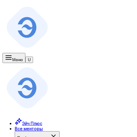
Меню
U
Эйч Плюс
Все менторы