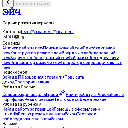
Вакансия в архиве
Сервис развития карьеры
Контакты
team@h.careers
@hcareers
Сервисы
AI поиск
работы
new
Поиск
вакансий
new
Поиск
компаний
new
Конструктор
резюме
new
Вопросы с
собеседований
new
Задачи с
собеседований
new
Гайды к
собеседованиям
new
Проверятор
резюме
new
Генератор
сопроводительных
new
Поиски себя
Войти в IT
Карьерная стратегия
Повысить
доход
Профориентация
Работа в России
Сопровождение до
оффера
Найти работу в России
Ревью
портфолио
Ревью резюме
Тестовое собеседование
Работа за рубежом
Найти работу за границей
Помощь в оформлении
LinkedIn
Ревью резюме на английском
Тестовое
собеседование на английском
Навыки