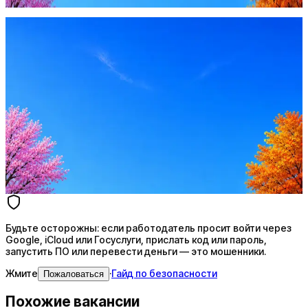
Пожаловаться
Оффер быстрее с Эйч
Стратегия поиска с AI: рынки, позиции, вилка, каналы
Резюме под ATS-фильтры
Ежедневный подбор из 600+ источников
AI-адаптация отклика под вакансию
AI генерация сопроводительных писем
4 990 ₽/мес
Купить доступ
Будьте осторожны: если работодатель просит войти через
Google, iCloud или Госуслуги, прислать код или пароль,
запустить ПО или перевести деньги — это мошенники.
Жмите
·
Гайд по безопасности
Пожаловаться
Похожие вакансии