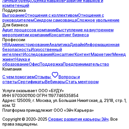
Личный бренд
Оценка навыков
Развитие навыков и
компетенций
Поддержка
Выгорание
Отношения с коллективом
Отношения с
руководителем
Синдром самозванца
Сложное увольнение
Для бизнеса
Аудит процессов компании
Выступление на внутреннем
мероприятии компании
Консалтинг бизнеса
Профессии
HR
Администрирование
Аналитика
Дизайн
Информационная
безопасность
Искусственный
интеллект
Исследования
Консалтинг
Контент
Маркетинг
Менед
жмент
Наука и
образование
Офис
Поддержка
Предпринимательство
Компания
С чем помогаем
Отзывы
Вопросы и
ответы
Сертификаты
Вебинары
Стать ментором
Услуги оказывает
ООО «БУДУ»
ИНН
9703001100
ОГРН
1197746535854
Адрес:
125009, г. Москва, ул. Большая Никитская, д. 21/18, стр. 1,
ком. 12
Платформа принадлежит
ООО «Эйч Карьера»
Copyright © 2020-2025
Сервис развития карьеры Эйч
. Все
права защищены.