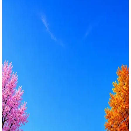
Москва
Опыт
Senior
Вакансия в архиве
Оффер быстрее с Эйч
Стратегия поиска с AI: рынки, позиции, вилка, каналы
Резюме под ATS-фильтры
Ежедневный подбор из 600+ источников
AI-адаптация отклика под вакансию
AI генерация сопроводительных писем
4 990 ₽/мес
Купить доступ
Будьте осторожны: если работодатель просит войти через
Google, iCloud или Госуслуги, прислать код или пароль,
запустить ПО или перевести деньги — это мошенники.
Жмите
·
Гайд по безопасности